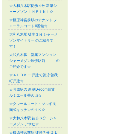
☆大和八木駅徒歩４分 新築シ
ャーメゾン ＩＮＦＩＮＩ☆
☆橿原神宮前駅のテナント フ
ローラルコートⅢ番館☆
大和八木駅 徒歩３分 シャーメ
ゾンマイトリー のご紹介で
す！
大和八木駅 新築マンション
シャーメゾン畝傍駅前 の
ご紹介です☆
☆４ＬＤＫ 一戸建て賃貸 曽我
町戸建☆
☆耳成駅の 新築D-room賃貸
ルミエール香久山☆
☆クレールコート・ツルギ 対
面式キッチンの１Ｋ☆
☆大和八木駅 徒歩６分 シャ
ーメゾン アサヒ☆
☆橿原神宮前駅 徒歩７分 ２Ｌ