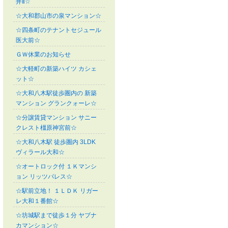
井Ⅱ☆
☆大和郡山市の泉マンション☆
☆四条町のテナントセジュール
医大前☆
ＧＷ休業のお知らせ
☆大軽町の新築ハイツ カシェ
ット☆
☆大和八木駅徒歩圏内の 新築
マンション グランクォーレ☆
☆分譲賃貸マンション サニー
クレスト橿原神宮前☆
☆大和八木駅 徒歩圏内 3LDK
ヴィラール大和☆
☆オートロック付 １Ｋマンシ
ョン リッツパレス☆
☆駅前立地！ １ＬＤＫ リガー
レ大和１番館☆
☆坊城駅まで徒歩１分 ヤブナ
カマンション☆