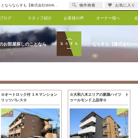
思ったこと不動産の事や日々の出来事を随時配信中！ブログ一覧 | 橿原の賃貸のことならならすも【株式会社shinka】
物件検索
お気に入り
ブログ
スタッフ紹介
お客様の声
オーナー様へ
のお部屋探しのことなら
ならすも【株式会社shi
☆オートロック付 １Ｋマンション
☆大和八木エリアの新築ハイツ ト
リッツパレス☆
ゥールモンド上品寺☆