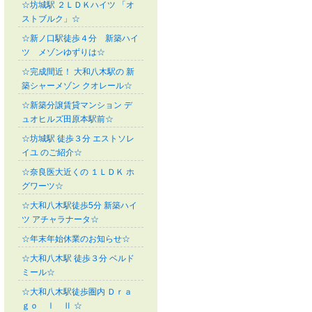
☆坊城駅 ２ＬＤＫハイツ 「オ
ストブルク」☆
☆新ノ口駅徒歩４分 新築ハイ
ツ メゾンゆずりは☆
☆完成間近！ 大和八木駅の 新
築シャーメゾン クオレール☆
☆新築分譲賃貸マンション デ
ュオヒルズ田原本駅前☆
☆坊城駅 徒歩３分 エストソレ
イユ のご紹介☆
☆奈良医大近くの １ＬＤＫ ホ
グワーツ☆
☆大和八木駅徒歩5分 新築ハイ
ツ アチャラナータ☆
☆年末年始休業のお知らせ☆
☆大和八木駅 徒歩３分 ベルド
ミール☆
☆大和八木駅徒歩圏内 Ｄｒａ
ｇｏ Ⅰ Ⅱ ☆