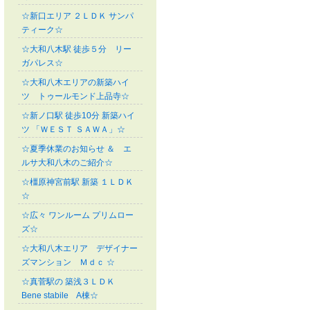
☆新口エリア ２ＬＤＫ サンパ
ティーク☆
☆大和八木駅 徒歩５分 リー
ガパレス☆
☆大和八木エリアの新築ハイ
ツ トゥールモンド上品寺☆
☆新ノ口駅 徒歩10分 新築ハイ
ツ 「ＷＥＳＴ ＳＡＷＡ」☆
☆夏季休業のお知らせ ＆ エ
ルサ大和八木のご紹介☆
☆橿原神宮前駅 新築 １ＬＤＫ
☆
☆広々 ワンルーム プリムロー
ズ☆
☆大和八木エリア デザイナー
ズマンション Ｍｄｃ ☆
☆真菅駅の 築浅３ＬＤＫ
Bene stabile A棟☆