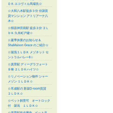
ＤＫ エコヴィル馬場先☆
☆大和八木駅徒歩３分 分譲賃
貸マンション アトリアーナ八
木☆
☆橿原神宮前駅 徒歩３分 ３Ｌ
ＤＫ 久米町戸建☆
☆夏季休業のお知らせ＆
ShaMaison Grace のご紹介☆
☆築浅１ＬＤＫ メゾネット セ
ントラルバレーⅡ☆
☆真菅駅 ディーグラフォート
Ｂ棟 ２ＬＤＫハイツ☆
☆リノベーション物件 シャー
メゾン １ＬＤＫ☆
☆耳成駅の 新築D-room賃貸
２ＬＤＫ☆
☆ペット飼育可 オートロック
付 築浅 １ＬＤＫ☆
☆真菅駅徒歩圏内 ペット共