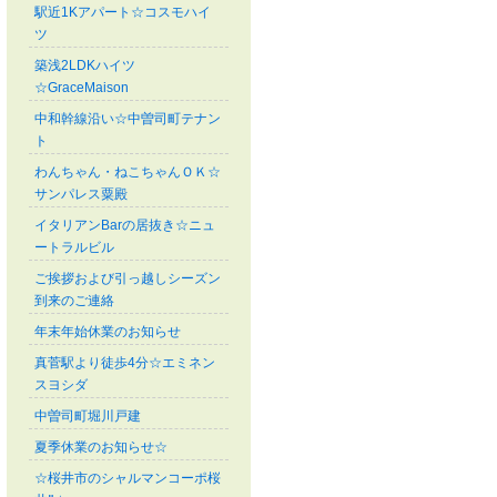
駅近1Kアパート☆コスモハイ
ツ
築浅2LDKハイツ
☆GraceMaison
中和幹線沿い☆中曽司町テナン
ト
わんちゃん・ねこちゃんＯＫ☆
サンパレス粟殿
イタリアンBarの居抜き☆ニュ
ートラルビル
ご挨拶および引っ越しシーズン
到来のご連絡
年末年始休業のお知らせ
真菅駅より徒歩4分☆エミネン
スヨシダ
中曽司町堀川戸建
夏季休業のお知らせ☆
☆桜井市のシャルマンコーポ桜