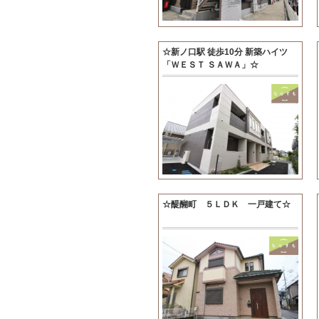
☆新ノ口駅 徒歩10分 新築ハイツ
「ＷＥＳＴ ＳＡＷＡ」☆
☆醍醐町 ５ＬＤＫ 一戸建て☆