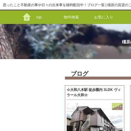
top
物件検索
お気に入り
橿原
ブログ
☆大和八木駅 徒歩圏内 3LDK ヴィ
ラール大和☆