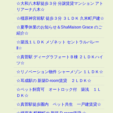
☆大和八木駅徒歩３分 分譲賃貸マンション アト
リアーナ八木☆
☆橿原神宮前駅 徒歩３分 ３ＬＤＫ 久米町戸建☆
☆夏季休業のお知らせ＆ShaMaison Grace のご
紹介☆
☆築浅１ＬＤＫ メゾネット セントラルバレー
Ⅱ☆
☆真菅駅 ディーグラフォートＢ棟 ２ＬＤＫハイ
ツ☆
☆リノベーション物件 シャーメゾン １ＬＤＫ☆
☆耳成駅の 新築D-room賃貸 ２ＬＤＫ☆
☆ペット飼育可 オートロック付 築浅 １Ｌ
ＤＫ☆
☆真菅駅徒歩圏内 ペット共生 一戸建賃貸☆