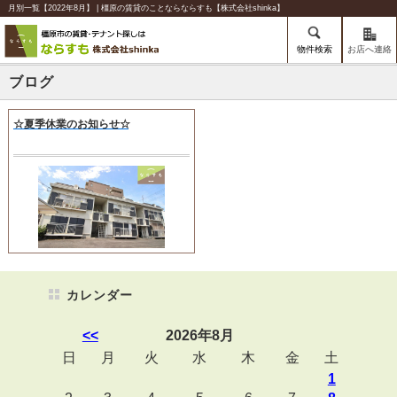
月別一覧【2022年8月】 | 橿原の賃貸のことならならすも【株式会社shinka】
物件検索
お店へ連絡
ブログ
☆夏季休業のお知らせ☆
カレンダー
<<
2026年8月
日
月
火
水
木
金
土
1