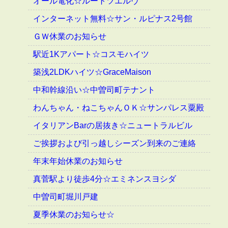
オール電化☆ルートツエルヴ
インターネット無料☆サン・ルピナス2号館
ＧＷ休業のお知らせ
駅近1Kアパート☆コスモハイツ
築浅2LDKハイツ☆GraceMaison
中和幹線沿い☆中曽司町テナント
わんちゃん・ねこちゃんＯＫ☆サンパレス粟殿
イタリアンBarの居抜き☆ニュートラルビル
ご挨拶および引っ越しシーズン到来のご連絡
年末年始休業のお知らせ
真菅駅より徒歩4分☆エミネンスヨシダ
中曽司町堀川戸建
夏季休業のお知らせ☆