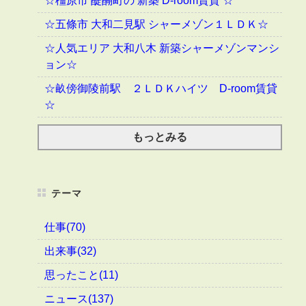
☆橿原市 醍醐町の 新築 D-room賃貸 ☆
☆五條市 大和二見駅 シャーメゾン１ＬＤＫ☆
☆人気エリア 大和八木 新築シャーメゾンマンシ
ョン☆
☆畝傍御陵前駅 ２ＬＤＫハイツ D-room賃貸
☆
もっとみる
テーマ
仕事(70)
出来事(32)
思ったこと(11)
ニュース(137)