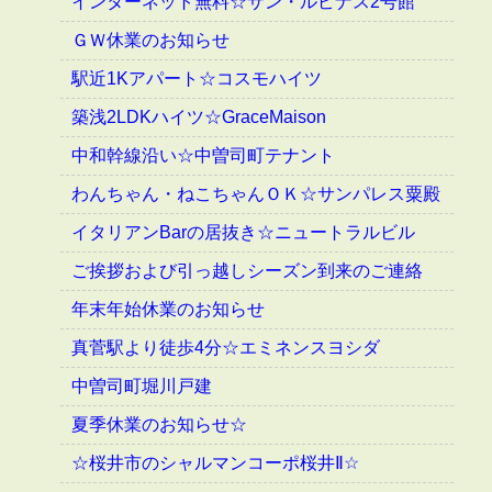
インターネット無料☆サン・ルピナス2号館
ＧＷ休業のお知らせ
駅近1Kアパート☆コスモハイツ
築浅2LDKハイツ☆GraceMaison
中和幹線沿い☆中曽司町テナント
わんちゃん・ねこちゃんＯＫ☆サンパレス粟殿
イタリアンBarの居抜き☆ニュートラルビル
ご挨拶および引っ越しシーズン到来のご連絡
年末年始休業のお知らせ
真菅駅より徒歩4分☆エミネンスヨシダ
中曽司町堀川戸建
夏季休業のお知らせ☆
☆桜井市のシャルマンコーポ桜井Ⅱ☆