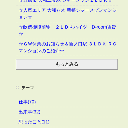
☆五條市 大和二見駅 シャーメゾン１ＬＤＫ☆
☆人気エリア 大和八木 新築シャーメゾンマンシ
ョン☆
☆畝傍御陵前駅 ２ＬＤＫハイツ D-room賃貸
☆
☆ＧＷ休業のお知らせ＆新ノ口駅 ３ＬＤＫ ＲＣ
マンションのご紹介☆
もっとみる
テーマ
仕事(70)
出来事(32)
思ったこと(11)