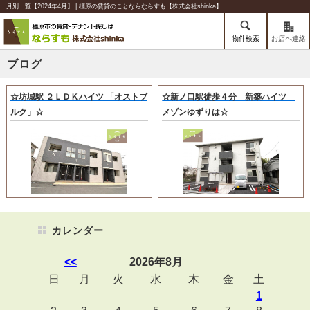
月別一覧【2024年4月】 | 橿原の賃貸のことならならすも【株式会社shinka】
物件検索
お店へ連絡
ブログ
☆坊城駅 ２ＬＤＫハイツ 「オストブ
☆新ノ口駅徒歩４分 新築ハイツ
ルク」☆
メゾンゆずりは☆
カレンダー
<<
2026年8月
日
月
火
水
木
金
土
1