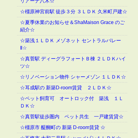
リアーナ八木☆
☆橿原神宮前駅 徒歩３分 ３ＬＤＫ 久米町戸建☆
☆夏季休業のお知らせ＆ShaMaison Grace のご
紹介☆
☆築浅１ＬＤＫ メゾネット セントラルバレー
Ⅱ☆
☆真菅駅 ディーグラフォートＢ棟 ２ＬＤＫハイ
ツ☆
☆リノベーション物件 シャーメゾン １ＬＤＫ☆
☆耳成駅の 新築D-room賃貸 ２ＬＤＫ☆
☆ペット飼育可 オートロック付 築浅 １Ｌ
ＤＫ☆
☆真菅駅徒歩圏内 ペット共生 一戸建賃貸☆
☆橿原市 醍醐町の 新築 D-room賃貸 ☆