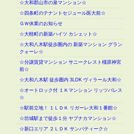
☆大和郡山市の泉マンション☆
☆四条町のテナントセジュール医大前☆
ＧＷ休業のお知らせ
☆大軽町の新築ハイツ カシェット☆
☆大和八木駅徒歩圏内の 新築マンション グラン
クォーレ☆
☆分譲賃貸マンション サニークレスト橿原神宮
前☆
☆大和八木駅 徒歩圏内 3LDK ヴィラール大和☆
☆オートロック付 １Ｋマンション リッツパレス
☆
☆駅前立地！ １ＬＤＫ リガーレ大和１番館☆
☆坊城駅まで徒歩１分 ヤブナカマンション☆
☆新口エリア ２ＬＤＫ サンパティーク☆