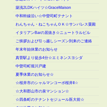
築浅2LDKハイツ☆GraceMaison
中和幹線沿い☆中曽司町テナント
わんちゃん・ねこちゃんＯＫ☆サンパレス粟殿
イタリアンBarの居抜き☆ニュートラルビル
ご挨拶および引っ越しシーズン到来のご連絡
年末年始休業のお知らせ
真菅駅より徒歩4分☆エミネンスヨシダ
中曽司町堀川戸建
夏季休業のお知らせ☆
☆桜井市のシャルマンコーポ桜井Ⅱ☆
☆大和郡山市の泉マンション☆
☆四条町のテナントセジュール医大前☆