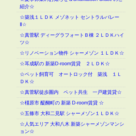
紹介☆
☆築浅１ＬＤＫ メゾネット セントラルバレー
Ⅱ☆
☆真菅駅 ディーグラフォートＢ棟 ２ＬＤＫハイ
ツ☆
☆リノベーション物件 シャーメゾン １ＬＤＫ☆
☆耳成駅の 新築D-room賃貸 ２ＬＤＫ☆
☆ペット飼育可 オートロック付 築浅 １Ｌ
ＤＫ☆
☆真菅駅徒歩圏内 ペット共生 一戸建賃貸☆
☆橿原市 醍醐町の 新築 D-room賃貸 ☆
☆五條市 大和二見駅 シャーメゾン１ＬＤＫ☆
☆人気エリア 大和八木 新築シャーメゾンマンシ
ョン☆