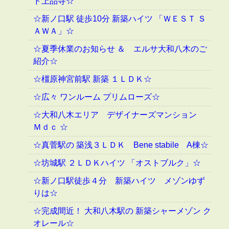
ド上品寺☆
☆新ノ口駅 徒歩10分 新築ハイツ 「ＷＥＳＴ Ｓ
ＡＷＡ」☆
☆夏季休業のお知らせ ＆ エルサ大和八木のご
紹介☆
☆橿原神宮前駅 新築 １ＬＤＫ☆
☆広々 ワンルーム プリムローズ☆
☆大和八木エリア デザイナーズマンション
Ｍｄｃ ☆
☆真菅駅の 築浅３ＬＤＫ Bene stabile A棟☆
☆坊城駅 ２ＬＤＫハイツ 「オストブルク」☆
☆新ノ口駅徒歩４分 新築ハイツ メゾンゆず
りは☆
☆完成間近！ 大和八木駅の 新築シャーメゾン ク
オレール☆