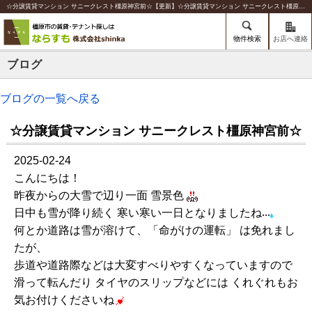
☆分譲賃貸マンション サニークレスト橿原神宮前☆【更新】☆分譲賃貸マンション サニークレスト橿原神宮前☆ | 橿原の賃貸のことならならすも【株式会社shinka】
物件検索
お店へ連絡
ブログ
ブログの一覧へ戻る
☆分譲賃貸マンション サニークレスト橿原神宮前☆
2025-02-24
こんにちは！
昨夜からの大雪で辺り一面 雪景色
日中も雪が降り続く 寒い寒い一日となりましたね
何とか道路は雪が溶けて、「命がけの運転」 は免れまし
たが、
歩道や道路際などは大変すべりやすくなっていますので
滑って転んだり タイヤのスリップなどには くれぐれもお
気お付けくださいね