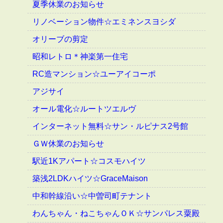
夏季休業のお知らせ
リノベーション物件☆エミネンスヨシダ
オリーブの剪定
昭和レトロ＊神楽第一住宅
RC造マンション☆ユーアイコーポ
アジサイ
オール電化☆ルートツエルヴ
インターネット無料☆サン・ルピナス2号館
ＧＷ休業のお知らせ
駅近1Kアパート☆コスモハイツ
築浅2LDKハイツ☆GraceMaison
中和幹線沿い☆中曽司町テナント
わんちゃん・ねこちゃんＯＫ☆サンパレス粟殿