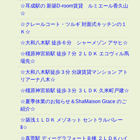
☆耳成駅の 新築D-room賃貸 ルミエール香久山
☆
☆クレールコート・ツルギ 対面式キッチンの１
Ｋ☆
☆大和八木駅 徒歩６分 シャーメゾン アサヒ☆
☆橿原神宮前駅 徒歩７分 ２ＬＤＫ エコヴィル馬
場先☆
☆大和八木駅徒歩３分 分譲賃貸マンション アト
リアーナ八木☆
☆橿原神宮前駅 徒歩３分 ３ＬＤＫ 久米町戸建☆
☆夏季休業のお知らせ＆ShaMaison Grace のご
紹介☆
☆築浅１ＬＤＫ メゾネット セントラルバレー
Ⅱ☆
☆真菅駅 ディーグラフォートＢ棟 ２ＬＤＫハイ