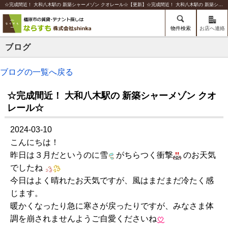
☆完成間近！ 大和八木駅の 新築シャーメゾン クオレール☆【更新】☆完成間近！ 大和八木駅の 新築シャーメゾン クオレール☆ | 橿原の賃貸のことならならすも【株式会社shinka】
物件検索
お店へ連絡
ブログ
ブログの一覧へ戻る
☆完成間近！ 大和八木駅の 新築シャーメゾン クオ
レール☆
2024-03-10
こんにちは！
昨日は３月だというのに雪
がちらつく衝撃
のお天気
でしたね
今日はよく晴れたお天気ですが、風はまだまだ冷たく感
じます。
暖かくなったり急に寒さが戻ったりですが、みなさま体
調を崩されませんようご自愛くださいね