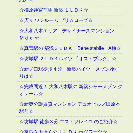
☆橿原神宮前駅 新築 １ＬＤＫ☆
☆広々 ワンルーム プリムローズ☆
☆大和八木エリア デザイナーズマンション
Ｍｄｃ ☆
☆真菅駅の 築浅３ＬＤＫ Bene stabile A棟☆
☆坊城駅 ２ＬＤＫハイツ 「オストブルク」☆
☆新ノ口駅徒歩４分 新築ハイツ メゾンゆず
りは☆
☆完成間近！ 大和八木駅の 新築シャーメゾン ク
オレール☆
☆新築分譲賃貸マンション デュオヒルズ田原本
駅前☆
☆坊城駅 徒歩３分 エストソレイユ のご紹介☆
☆奈良医大近くの １ＬＤＫ ホグワーツ☆