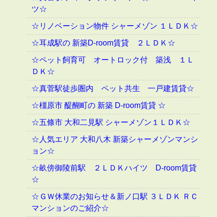
ツ☆
☆リノベーション物件 シャーメゾン １ＬＤＫ☆
☆耳成駅の 新築D-room賃貸 ２ＬＤＫ☆
☆ペット飼育可 オートロック付 築浅 １Ｌ
ＤＫ☆
☆真菅駅徒歩圏内 ペット共生 一戸建賃貸☆
☆橿原市 醍醐町の 新築 D-room賃貸 ☆
☆五條市 大和二見駅 シャーメゾン１ＬＤＫ☆
☆人気エリア 大和八木 新築シャーメゾンマンシ
ョン☆
☆畝傍御陵前駅 ２ＬＤＫハイツ D-room賃貸
☆
☆ＧＷ休業のお知らせ＆新ノ口駅 ３ＬＤＫ ＲＣ
マンションのご紹介☆