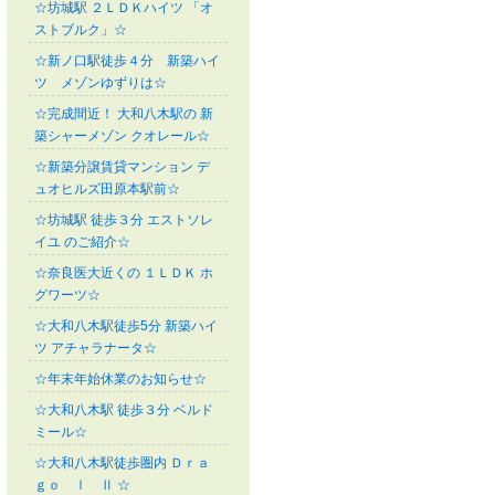
☆坊城駅 ２ＬＤＫハイツ 「オ
ストブルク」☆
☆新ノ口駅徒歩４分 新築ハイ
ツ メゾンゆずりは☆
☆完成間近！ 大和八木駅の 新
築シャーメゾン クオレール☆
☆新築分譲賃貸マンション デ
ュオヒルズ田原本駅前☆
☆坊城駅 徒歩３分 エストソレ
イユ のご紹介☆
☆奈良医大近くの １ＬＤＫ ホ
グワーツ☆
☆大和八木駅徒歩5分 新築ハイ
ツ アチャラナータ☆
☆年末年始休業のお知らせ☆
☆大和八木駅 徒歩３分 ベルド
ミール☆
☆大和八木駅徒歩圏内 Ｄｒａ
ｇｏ Ⅰ Ⅱ ☆