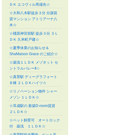
ＤＫ エコヴィル馬場先☆
☆大和八木駅徒歩３分 分譲賃
貸マンション アトリアーナ八
木☆
☆橿原神宮前駅 徒歩３分 ３Ｌ
ＤＫ 久米町戸建☆
☆夏季休業のお知らせ＆
ShaMaison Grace のご紹介☆
☆築浅１ＬＤＫ メゾネット セ
ントラルバレーⅡ☆
☆真菅駅 ディーグラフォート
Ｂ棟 ２ＬＤＫハイツ☆
☆リノベーション物件 シャー
メゾン １ＬＤＫ☆
☆耳成駅の 新築D-room賃貸
２ＬＤＫ☆
☆ペット飼育可 オートロック
付 築浅 １ＬＤＫ☆
☆真菅駅徒歩圏内 ペット共