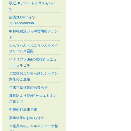
駅近1Kアパート☆コスモハイ
ツ
築浅2LDKハイツ
☆GraceMaison
中和幹線沿い☆中曽司町テナン
ト
わんちゃん・ねこちゃんＯＫ☆
サンパレス粟殿
イタリアンBarの居抜き☆ニュ
ートラルビル
ご挨拶および引っ越しシーズン
到来のご連絡
年末年始休業のお知らせ
真菅駅より徒歩4分☆エミネン
スヨシダ
中曽司町堀川戸建
夏季休業のお知らせ☆
☆桜井市のシャルマンコーポ桜