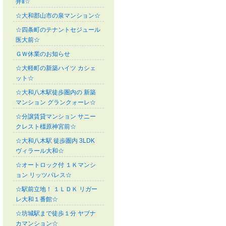
井Ⅱ☆
☆大和郡山市の泉マンション☆
☆四条町のテナントセジュール
医大前☆
ＧＷ休業のお知らせ
☆大軽町の新築ハイツ カシェ
ット☆
☆大和八木駅徒歩圏内の 新築
マンション グランクォーレ☆
☆分譲賃貸マンション サニー
クレスト橿原神宮前☆
☆大和八木駅 徒歩圏内 3LDK
ヴィラール大和☆
☆オートロック付 １Ｋマンシ
ョン リッツパレス☆
☆駅前立地！ １ＬＤＫ リガー
レ大和１番館☆
☆坊城駅まで徒歩１分 ヤブナ
カマンション☆