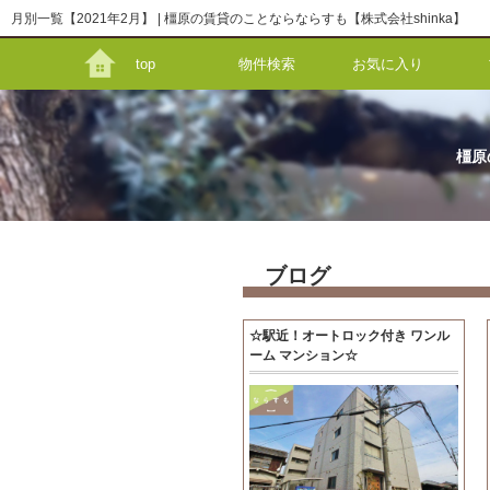
月別一覧【2021年2月】 | 橿原の賃貸のことならならすも【株式会社shinka】
top
物件検索
お気に入り
橿原
ブログ
☆駅近！オートロック付き ワンル
ーム マンション☆