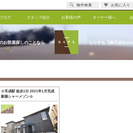
物件検索
お気に入り
ブログ
スタッフ紹介
お客様の声
オーナー様へ
のお部屋探しのことなら
ならすも【株式会社shi
☆耳成駅 徒歩1分 2021年1月完成
新築シャーメゾン☆