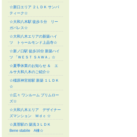
☆新口エリア ２ＬＤＫ サンパ
ティーク☆
☆大和八木駅 徒歩５分 リー
ガパレス☆
☆大和八木エリアの新築ハイ
ツ トゥールモンド上品寺☆
☆新ノ口駅 徒歩10分 新築ハイ
ツ 「ＷＥＳＴ ＳＡＷＡ」☆
☆夏季休業のお知らせ ＆ エ
ルサ大和八木のご紹介☆
☆橿原神宮前駅 新築 １ＬＤＫ
☆
☆広々 ワンルーム プリムロー
ズ☆
☆大和八木エリア デザイナー
ズマンション Ｍｄｃ ☆
☆真菅駅の 築浅３ＬＤＫ
Bene stabile A棟☆