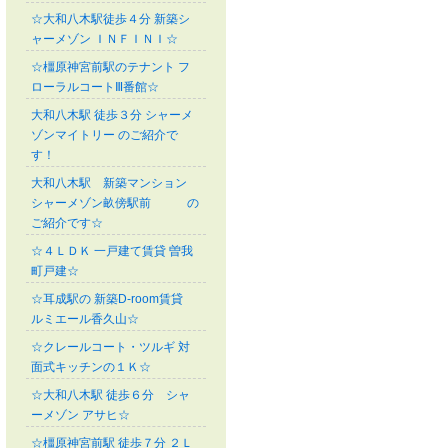
☆大和八木駅徒歩４分 新築シ
ャーメゾン ＩＮＦＩＮＩ☆
☆橿原神宮前駅のテナント フ
ローラルコートⅢ番館☆
大和八木駅 徒歩３分 シャーメ
ゾンマイトリー のご紹介で
す！
大和八木駅 新築マンション
シャーメゾン畝傍駅前 の
ご紹介です☆
☆４ＬＤＫ 一戸建て賃貸 曽我
町戸建☆
☆耳成駅の 新築D-room賃貸
ルミエール香久山☆
☆クレールコート・ツルギ 対
面式キッチンの１Ｋ☆
☆大和八木駅 徒歩６分 シャ
ーメゾン アサヒ☆
☆橿原神宮前駅 徒歩７分 ２Ｌ