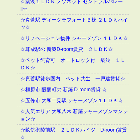
☆築浅１ＬＤＫ メゾネット セントラルバレー
Ⅱ☆
☆真菅駅 ディーグラフォートＢ棟 ２ＬＤＫハイ
ツ☆
☆リノベーション物件 シャーメゾン １ＬＤＫ☆
☆耳成駅の 新築D-room賃貸 ２ＬＤＫ☆
☆ペット飼育可 オートロック付 築浅 １Ｌ
ＤＫ☆
☆真菅駅徒歩圏内 ペット共生 一戸建賃貸☆
☆橿原市 醍醐町の 新築 D-room賃貸 ☆
☆五條市 大和二見駅 シャーメゾン１ＬＤＫ☆
☆人気エリア 大和八木 新築シャーメゾンマンシ
ョン☆
☆畝傍御陵前駅 ２ＬＤＫハイツ D-room賃貸
☆