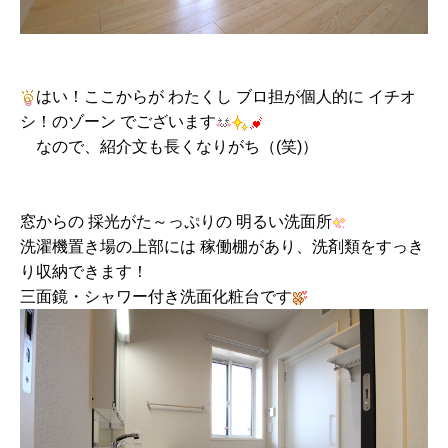
はい！ここからが わたくし ブロ担が個人的に イチオ
シ！のゾーン でございます
なので、紹介文も長くなりがち（(笑)）
窓からの 採光がた～っぷりの 明るい洗面所
洗濯機置き場の上部には 稼働棚があり、洗剤類をすっき
り収納できます！
三面鏡・シャワー付き洗面化粧台です