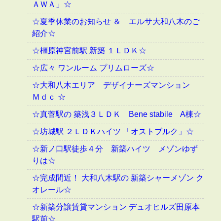
ＡＷＡ」☆
☆夏季休業のお知らせ ＆ エルサ大和八木のご
紹介☆
☆橿原神宮前駅 新築 １ＬＤＫ☆
☆広々 ワンルーム プリムローズ☆
☆大和八木エリア デザイナーズマンション
Ｍｄｃ ☆
☆真菅駅の 築浅３ＬＤＫ Bene stabile A棟☆
☆坊城駅 ２ＬＤＫハイツ 「オストブルク」☆
☆新ノ口駅徒歩４分 新築ハイツ メゾンゆず
りは☆
☆完成間近！ 大和八木駅の 新築シャーメゾン ク
オレール☆
☆新築分譲賃貸マンション デュオヒルズ田原本
駅前☆