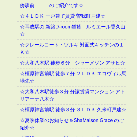
傍駅前 のご紹介です☆
☆４ＬＤＫ 一戸建て賃貸 曽我町戸建☆
☆耳成駅の 新築D-room賃貸 ルミエール香久山
☆
☆クレールコート・ツルギ 対面式キッチンの１
Ｋ☆
☆大和八木駅 徒歩６分 シャーメゾン アサヒ☆
☆橿原神宮前駅 徒歩７分 ２ＬＤＫ エコヴィル馬
場先☆
☆大和八木駅徒歩３分 分譲賃貸マンション アト
リアーナ八木☆
☆橿原神宮前駅 徒歩３分 ３ＬＤＫ 久米町戸建☆
☆夏季休業のお知らせ＆ShaMaison Grace のご
紹介☆