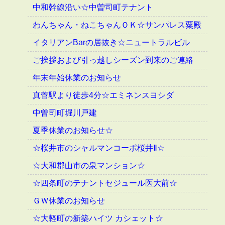
中和幹線沿い☆中曽司町テナント
わんちゃん・ねこちゃんＯＫ☆サンパレス粟殿
イタリアンBarの居抜き☆ニュートラルビル
ご挨拶および引っ越しシーズン到来のご連絡
年末年始休業のお知らせ
真菅駅より徒歩4分☆エミネンスヨシダ
中曽司町堀川戸建
夏季休業のお知らせ☆
☆桜井市のシャルマンコーポ桜井Ⅱ☆
☆大和郡山市の泉マンション☆
☆四条町のテナントセジュール医大前☆
ＧＷ休業のお知らせ
☆大軽町の新築ハイツ カシェット☆