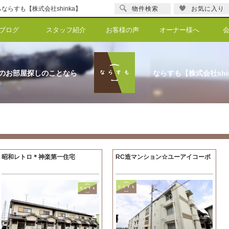
らすも【株式会社shinka】
物件検索
お気に入り
ブログ
スタッフ紹介
お客様の声
オーナー様へ
のお部屋探しのことなら
ならすも【株式会社shi
昭和レトロ＊神楽第一住宅
RC造マンション☆ユーアイコーポ