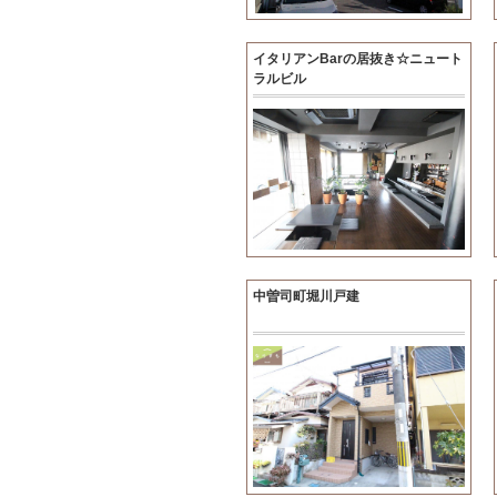
イタリアンBarの居抜き☆ニュート
ラルビル
中曽司町堀川戸建