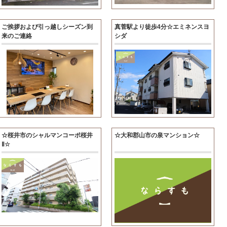
ご挨拶および引っ越しシーズン到
真菅駅より徒歩4分☆エミネンスヨ
来のご連絡
シダ
☆桜井市のシャルマンコーポ桜井
☆大和郡山市の泉マンション☆
Ⅱ☆