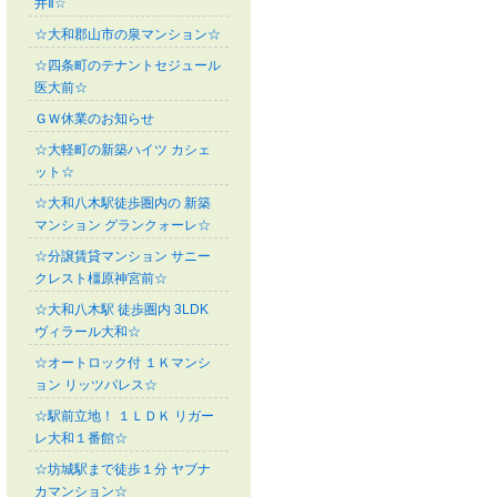
井Ⅱ☆
☆大和郡山市の泉マンション☆
☆四条町のテナントセジュール
医大前☆
ＧＷ休業のお知らせ
☆大軽町の新築ハイツ カシェ
ット☆
☆大和八木駅徒歩圏内の 新築
マンション グランクォーレ☆
☆分譲賃貸マンション サニー
クレスト橿原神宮前☆
☆大和八木駅 徒歩圏内 3LDK
ヴィラール大和☆
☆オートロック付 １Ｋマンシ
ョン リッツパレス☆
☆駅前立地！ １ＬＤＫ リガー
レ大和１番館☆
☆坊城駅まで徒歩１分 ヤブナ
カマンション☆