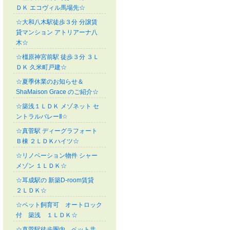
ＤＫ エコヴィル馬場先☆
☆大和八木駅徒歩３分 分譲賃
貸マンション アトリアーナ八
木☆
☆橿原神宮前駅 徒歩３分 ３Ｌ
ＤＫ 久米町戸建☆
☆夏季休業のお知らせ＆
ShaMaison Grace のご紹介☆
☆築浅１ＬＤＫ メゾネット セ
ントラルバレーⅡ☆
☆真菅駅 ディーグラフォート
Ｂ棟 ２ＬＤＫハイツ☆
☆リノベーション物件 シャー
メゾン １ＬＤＫ☆
☆耳成駅の 新築D-room賃貸
２ＬＤＫ☆
☆ペット飼育可 オートロック
付 築浅 １ＬＤＫ☆
☆真菅駅徒歩圏内 ペット共