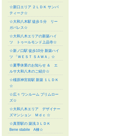
☆新口エリア ２ＬＤＫ サンパ
ティーク☆
☆大和八木駅 徒歩５分 リー
ガパレス☆
☆大和八木エリアの新築ハイ
ツ トゥールモンド上品寺☆
☆新ノ口駅 徒歩10分 新築ハイ
ツ 「ＷＥＳＴ ＳＡＷＡ」☆
☆夏季休業のお知らせ ＆ エ
ルサ大和八木のご紹介☆
☆橿原神宮前駅 新築 １ＬＤＫ
☆
☆広々 ワンルーム プリムロー
ズ☆
☆大和八木エリア デザイナー
ズマンション Ｍｄｃ ☆
☆真菅駅の 築浅３ＬＤＫ
Bene stabile A棟☆