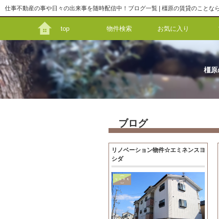
仕事不動産の事や日々の出来事を随時配信中！ブログ一覧 | 橿原の賃貸のことならな
top
物件検索
お気に入り
橿原
ブログ
リノベーション物件☆エミネンスヨ
シダ