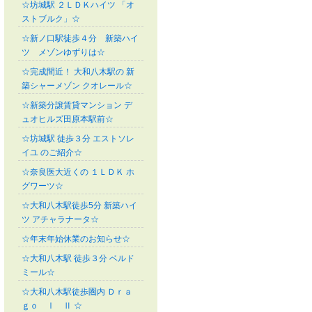
☆坊城駅 ２ＬＤＫハイツ 「オ
ストブルク」☆
☆新ノ口駅徒歩４分 新築ハイ
ツ メゾンゆずりは☆
☆完成間近！ 大和八木駅の 新
築シャーメゾン クオレール☆
☆新築分譲賃貸マンション デ
ュオヒルズ田原本駅前☆
☆坊城駅 徒歩３分 エストソレ
イユ のご紹介☆
☆奈良医大近くの １ＬＤＫ ホ
グワーツ☆
☆大和八木駅徒歩5分 新築ハイ
ツ アチャラナータ☆
☆年末年始休業のお知らせ☆
☆大和八木駅 徒歩３分 ベルド
ミール☆
☆大和八木駅徒歩圏内 Ｄｒａ
ｇｏ Ⅰ Ⅱ ☆