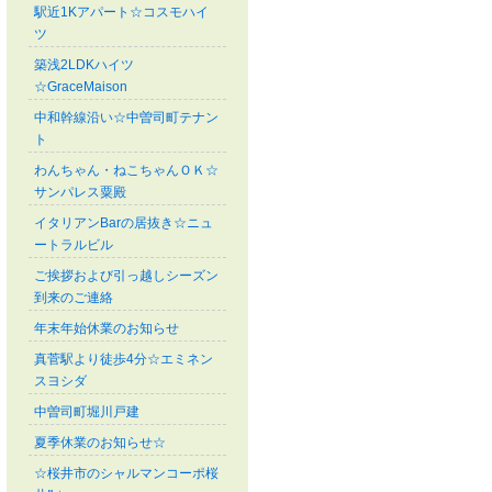
駅近1Kアパート☆コスモハイ
ツ
築浅2LDKハイツ
☆GraceMaison
中和幹線沿い☆中曽司町テナン
ト
わんちゃん・ねこちゃんＯＫ☆
サンパレス粟殿
イタリアンBarの居抜き☆ニュ
ートラルビル
ご挨拶および引っ越しシーズン
到来のご連絡
年末年始休業のお知らせ
真菅駅より徒歩4分☆エミネン
スヨシダ
中曽司町堀川戸建
夏季休業のお知らせ☆
☆桜井市のシャルマンコーポ桜