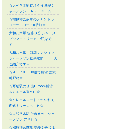
☆大和八木駅徒歩４分 新築シ
ャーメゾン ＩＮＦＩＮＩ☆
☆橿原神宮前駅のテナント フ
ローラルコートⅢ番館☆
大和八木駅 徒歩３分 シャーメ
ゾンマイトリー のご紹介で
す！
大和八木駅 新築マンション
シャーメゾン畝傍駅前 の
ご紹介です☆
☆４ＬＤＫ 一戸建て賃貸 曽我
町戸建☆
☆耳成駅の 新築D-room賃貸
ルミエール香久山☆
☆クレールコート・ツルギ 対
面式キッチンの１Ｋ☆
☆大和八木駅 徒歩６分 シャ
ーメゾン アサヒ☆
☆橿原神宮前駅 徒歩７分 ２Ｌ