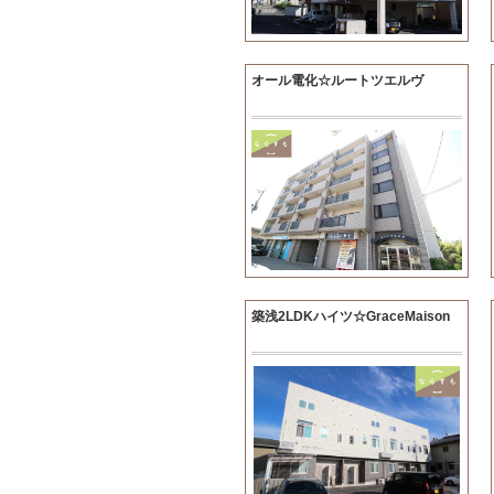
オール電化☆ルートツエルヴ
築浅2LDKハイツ☆GraceMaison