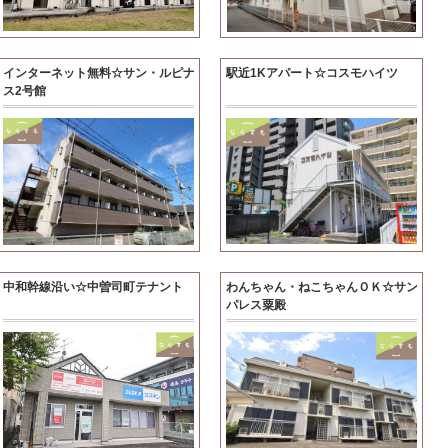
インターネット無料☆サン・ルピナ
駅近1Kアパート☆コスモハイツ
ス2号館
中和幹線沿い☆中曽司町テナント
わんちゃん・ねこちゃんＯＫ☆サン
パレス粟殿