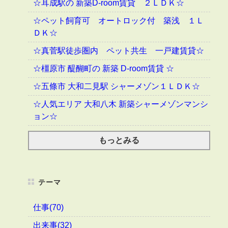
☆耳成駅の 新築D-room賃貸 ２ＬＤＫ☆
☆ペット飼育可 オートロック付 築浅 １Ｌ
ＤＫ☆
☆真菅駅徒歩圏内 ペット共生 一戸建賃貸☆
☆橿原市 醍醐町の 新築 D-room賃貸 ☆
☆五條市 大和二見駅 シャーメゾン１ＬＤＫ☆
☆人気エリア 大和八木 新築シャーメゾンマンシ
ョン☆
もっとみる
テーマ
仕事(70)
出来事(32)