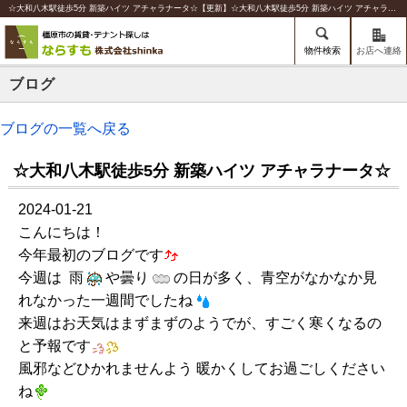
☆大和八木駅徒歩5分 新築ハイツ アチャラナータ☆【更新】☆大和八木駅徒歩5分 新築ハイツ アチャラナータ☆ | 橿原の賃貸のことならならすも【株式会社shinka】
物件検索
お店へ連絡
ブログ
ブログの一覧へ戻る
☆大和八木駅徒歩5分 新築ハイツ アチャラナータ☆
2024-01-21
こんにちは！
今年最初のブログです
今週は 雨
や曇り
の日が多く、青空がなかなか見
れなかった一週間でしたね
来週はお天気はまずまずのようでが、すごく寒くなるの
と予報です
風邪などひかれませんよう 暖かくしてお過ごしください
ね