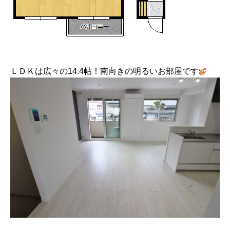
ＬＤＫは広々の14.4帖！南向きの明るいお部屋です