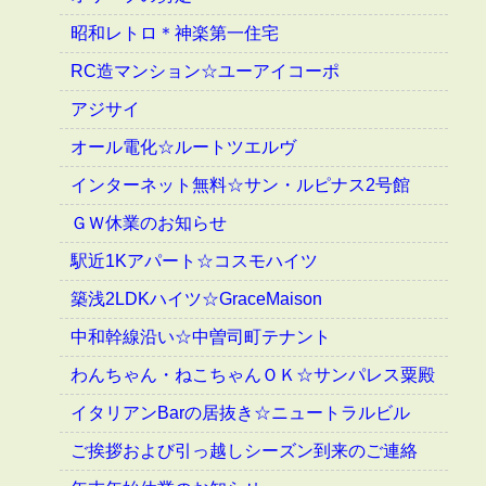
昭和レトロ＊神楽第一住宅
RC造マンション☆ユーアイコーポ
アジサイ
オール電化☆ルートツエルヴ
インターネット無料☆サン・ルピナス2号館
ＧＷ休業のお知らせ
駅近1Kアパート☆コスモハイツ
築浅2LDKハイツ☆GraceMaison
中和幹線沿い☆中曽司町テナント
わんちゃん・ねこちゃんＯＫ☆サンパレス粟殿
イタリアンBarの居抜き☆ニュートラルビル
ご挨拶および引っ越しシーズン到来のご連絡