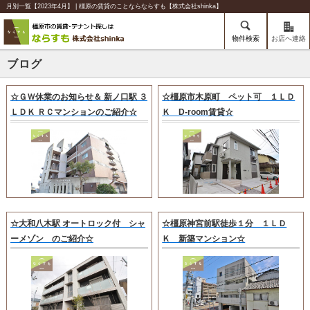
月別一覧【2023年4月】 | 橿原の賃貸のことならならすも【株式会社shinka】
物件検索
お店へ連絡
ブログ
☆ＧＷ休業のお知らせ＆ 新ノ口駅 ３
☆橿原市木原町 ペット可 １ＬＤ
ＬＤＫ ＲＣマンションのご紹介☆
Ｋ D-room賃貸☆
☆大和八木駅 オートロック付 シャ
☆橿原神宮前駅徒歩１分 １ＬＤ
ーメゾン のご紹介☆
Ｋ 新築マンション☆