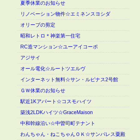
夏季休業のお知らせ
リノベーション物件☆エミネンスヨシダ
オリーブの剪定
昭和レトロ＊神楽第一住宅
RC造マンション☆ユーアイコーポ
アジサイ
オール電化☆ルートツエルヴ
インターネット無料☆サン・ルピナス2号館
ＧＷ休業のお知らせ
駅近1Kアパート☆コスモハイツ
築浅2LDKハイツ☆GraceMaison
中和幹線沿い☆中曽司町テナント
わんちゃん・ねこちゃんＯＫ☆サンパレス粟殿