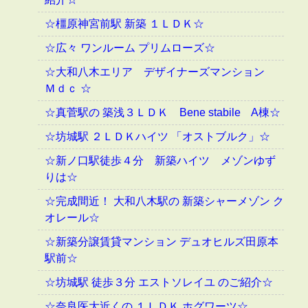
☆橿原神宮前駅 新築 １ＬＤＫ☆
☆広々 ワンルーム プリムローズ☆
☆大和八木エリア デザイナーズマンション
Ｍｄｃ ☆
☆真菅駅の 築浅３ＬＤＫ Bene stabile A棟☆
☆坊城駅 ２ＬＤＫハイツ 「オストブルク」☆
☆新ノ口駅徒歩４分 新築ハイツ メゾンゆず
りは☆
☆完成間近！ 大和八木駅の 新築シャーメゾン ク
オレール☆
☆新築分譲賃貸マンション デュオヒルズ田原本
駅前☆
☆坊城駅 徒歩３分 エストソレイユ のご紹介☆
☆奈良医大近くの １ＬＤＫ ホグワーツ☆