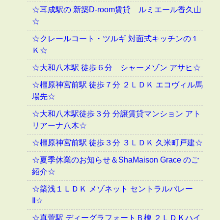
☆耳成駅の 新築D-room賃貸 ルミエール香久山
☆
☆クレールコート・ツルギ 対面式キッチンの１
Ｋ☆
☆大和八木駅 徒歩６分 シャーメゾン アサヒ☆
☆橿原神宮前駅 徒歩７分 ２ＬＤＫ エコヴィル馬
場先☆
☆大和八木駅徒歩３分 分譲賃貸マンション アト
リアーナ八木☆
☆橿原神宮前駅 徒歩３分 ３ＬＤＫ 久米町戸建☆
☆夏季休業のお知らせ＆ShaMaison Grace のご
紹介☆
☆築浅１ＬＤＫ メゾネット セントラルバレー
Ⅱ☆
☆真菅駅 ディーグラフォートＢ棟 ２ＬＤＫハイ