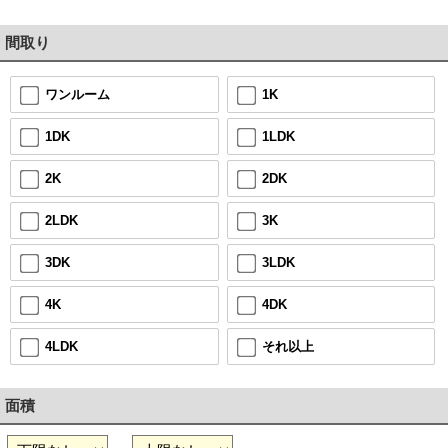
間取り
1K
ワンルーム
1LDK
1DK
2DK
2K
3K
2LDK
3LDK
3DK
4DK
4K
それ以上
4LDK
面積