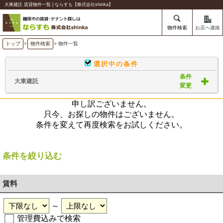
大東建託 賃貸物件一覧 | ならすも【株式会社shinka】
物件検索
お店へ連絡
トップ
>
物件検索
> 物件一覧
選択中の条件
条件
大東建託
変更
申し訳ございません。
只今、お探しの物件はございません。
条件を変えて再度検索をお試しください。
条件を絞り込む
賃料
～
管理費込みで検索