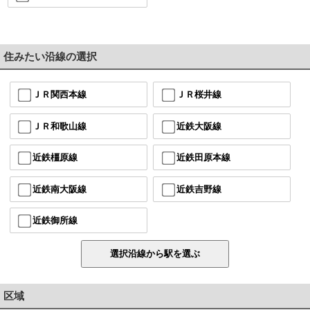
住みたい沿線の選択
ＪＲ関西本線
ＪＲ桜井線
ＪＲ和歌山線
近鉄大阪線
近鉄橿原線
近鉄田原本線
近鉄南大阪線
近鉄吉野線
近鉄御所線
区域