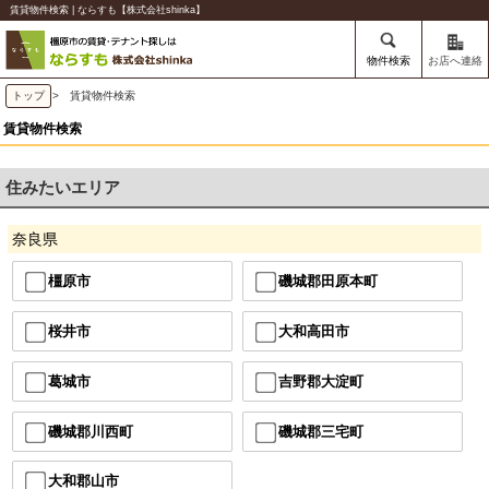
賃貸物件検索 | ならすも【株式会社shinka】
物件検索
お店へ連絡
トップ
> 賃貸物件検索
賃貸物件検索
住みたいエリア
奈良県
橿原市
磯城郡田原本町
桜井市
大和高田市
葛城市
吉野郡大淀町
磯城郡川西町
磯城郡三宅町
大和郡山市