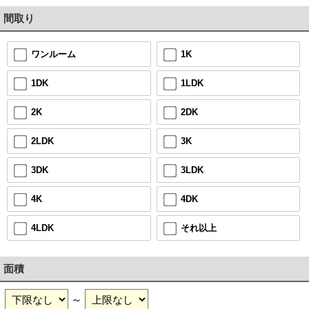
間取り
1K
ワンルーム
1LDK
1DK
2DK
2K
3K
2LDK
3LDK
3DK
4DK
4K
それ以上
4LDK
面積
～