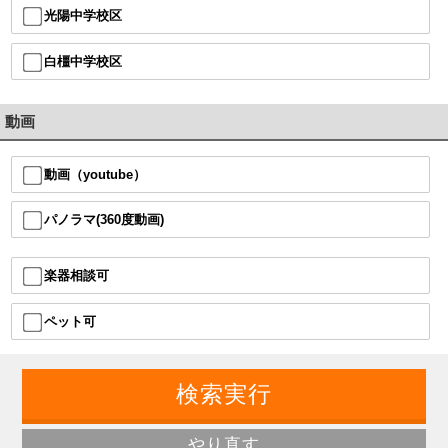
光陽中学校区
白橿中学校区
動画
動画（youtube）
パノラマ(360度動画)
楽器相談可
ペット可