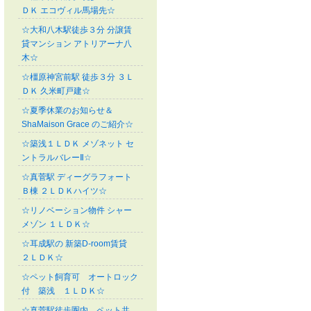
ＤＫ エコヴィル馬場先☆
☆大和八木駅徒歩３分 分譲賃
貸マンション アトリアーナ八
木☆
☆橿原神宮前駅 徒歩３分 ３Ｌ
ＤＫ 久米町戸建☆
☆夏季休業のお知らせ＆
ShaMaison Grace のご紹介☆
☆築浅１ＬＤＫ メゾネット セ
ントラルバレーⅡ☆
☆真菅駅 ディーグラフォート
Ｂ棟 ２ＬＤＫハイツ☆
☆リノベーション物件 シャー
メゾン １ＬＤＫ☆
☆耳成駅の 新築D-room賃貸
２ＬＤＫ☆
☆ペット飼育可 オートロック
付 築浅 １ＬＤＫ☆
☆真菅駅徒歩圏内 ペット共