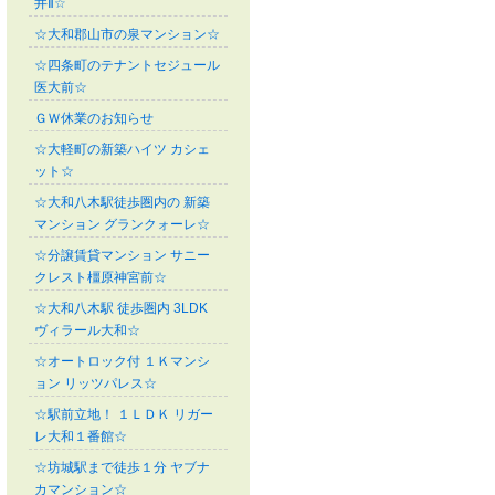
井Ⅱ☆
☆大和郡山市の泉マンション☆
☆四条町のテナントセジュール
医大前☆
ＧＷ休業のお知らせ
☆大軽町の新築ハイツ カシェ
ット☆
☆大和八木駅徒歩圏内の 新築
マンション グランクォーレ☆
☆分譲賃貸マンション サニー
クレスト橿原神宮前☆
☆大和八木駅 徒歩圏内 3LDK
ヴィラール大和☆
☆オートロック付 １Ｋマンシ
ョン リッツパレス☆
☆駅前立地！ １ＬＤＫ リガー
レ大和１番館☆
☆坊城駅まで徒歩１分 ヤブナ
カマンション☆