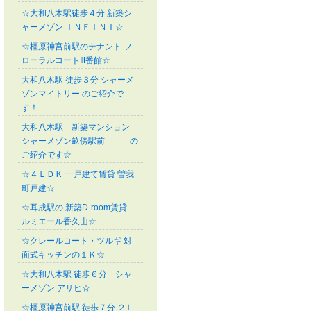
☆大和八木駅徒歩４分 新築シ
ャーメゾン ＩＮＦＩＮＩ☆
☆橿原神宮前駅のテナント フ
ローラルコートⅢ番館☆
大和八木駅 徒歩３分 シャーメ
ゾンマイトリー のご紹介で
す！
大和八木駅 新築マンション
シャーメゾン畝傍駅前 の
ご紹介です☆
☆４ＬＤＫ 一戸建て賃貸 曽我
町戸建☆
☆耳成駅の 新築D-room賃貸
ルミエール香久山☆
☆クレールコート・ツルギ 対
面式キッチンの１Ｋ☆
☆大和八木駅 徒歩６分 シャ
ーメゾン アサヒ☆
☆橿原神宮前駅 徒歩７分 ２Ｌ