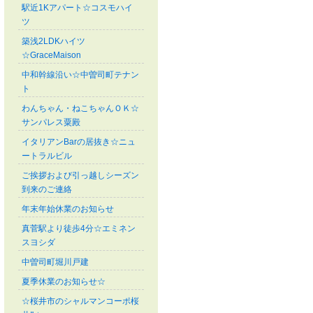
駅近1Kアパート☆コスモハイ
ツ
築浅2LDKハイツ
☆GraceMaison
中和幹線沿い☆中曽司町テナン
ト
わんちゃん・ねこちゃんＯＫ☆
サンパレス粟殿
イタリアンBarの居抜き☆ニュ
ートラルビル
ご挨拶および引っ越しシーズン
到来のご連絡
年末年始休業のお知らせ
真菅駅より徒歩4分☆エミネン
スヨシダ
中曽司町堀川戸建
夏季休業のお知らせ☆
☆桜井市のシャルマンコーポ桜