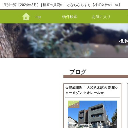
月別一覧【2024年3月】 | 橿原の賃貸のことならならすも【株式会社shinka】
top
物件検索
お気に入り
橿原
ブログ
☆完成間近！ 大和八木駅の 新築シ
ャーメゾン クオレール☆