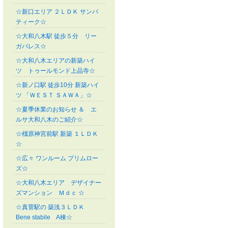
☆新口エリア ２ＬＤＫ サンパ
ティーク☆
☆大和八木駅 徒歩５分 リー
ガパレス☆
☆大和八木エリアの新築ハイ
ツ トゥールモンド上品寺☆
☆新ノ口駅 徒歩10分 新築ハイ
ツ 「ＷＥＳＴ ＳＡＷＡ」☆
☆夏季休業のお知らせ ＆ エ
ルサ大和八木のご紹介☆
☆橿原神宮前駅 新築 １ＬＤＫ
☆
☆広々 ワンルーム プリムロー
ズ☆
☆大和八木エリア デザイナー
ズマンション Ｍｄｃ ☆
☆真菅駅の 築浅３ＬＤＫ
Bene stabile A棟☆