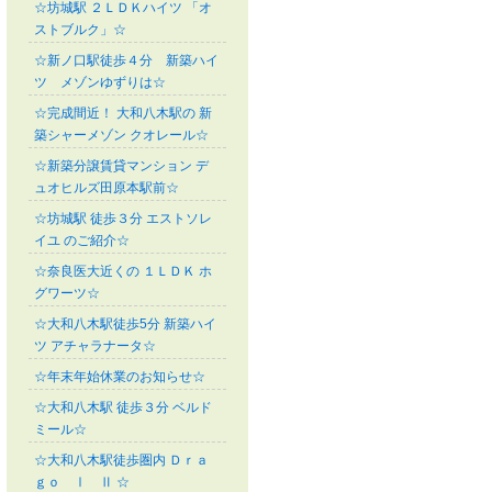
☆坊城駅 ２ＬＤＫハイツ 「オ
ストブルク」☆
☆新ノ口駅徒歩４分 新築ハイ
ツ メゾンゆずりは☆
☆完成間近！ 大和八木駅の 新
築シャーメゾン クオレール☆
☆新築分譲賃貸マンション デ
ュオヒルズ田原本駅前☆
☆坊城駅 徒歩３分 エストソレ
イユ のご紹介☆
☆奈良医大近くの １ＬＤＫ ホ
グワーツ☆
☆大和八木駅徒歩5分 新築ハイ
ツ アチャラナータ☆
☆年末年始休業のお知らせ☆
☆大和八木駅 徒歩３分 ベルド
ミール☆
☆大和八木駅徒歩圏内 Ｄｒａ
ｇｏ Ⅰ Ⅱ ☆