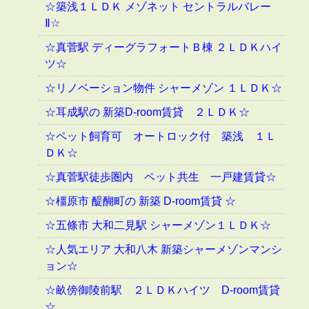
☆築浅１ＬＤＫ メゾネット セントラルバレー
Ⅱ☆
☆真菅駅 ディーグラフォートＢ棟 ２ＬＤＫハイ
ツ☆
☆リノベーション物件 シャーメゾン １ＬＤＫ☆
☆耳成駅の 新築D-room賃貸 ２ＬＤＫ☆
☆ペット飼育可 オートロック付 築浅 １Ｌ
ＤＫ☆
☆真菅駅徒歩圏内 ペット共生 一戸建賃貸☆
☆橿原市 醍醐町の 新築 D-room賃貸 ☆
☆五條市 大和二見駅 シャーメゾン１ＬＤＫ☆
☆人気エリア 大和八木 新築シャーメゾンマンシ
ョン☆
☆畝傍御陵前駅 ２ＬＤＫハイツ D-room賃貸
☆