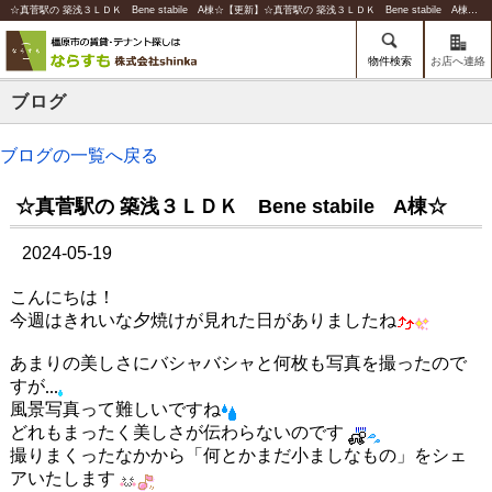
☆真菅駅の 築浅３ＬＤＫ Bene stabile A棟☆【更新】☆真菅駅の 築浅３ＬＤＫ Bene stabile A棟☆ | 橿原の賃貸のことならならすも【株式会社shinka】
物件検索
お店へ連絡
ブログ
ブログの一覧へ戻る
☆真菅駅の 築浅３ＬＤＫ Bene stabile A棟☆
2024-05-19
こんにちは！
今週はきれいな夕焼けが見れた日がありましたね
あまりの美しさにバシャバシャと何枚も写真を撮ったので
すが
風景写真って難しいですね
どれもまったく美しさが伝わらないのです
撮りまくったなかから「何とかまだ小ましなもの」をシェ
アいたします