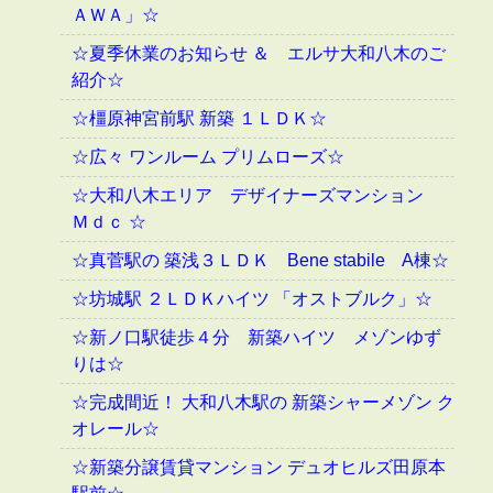
ＡＷＡ」☆
☆夏季休業のお知らせ ＆ エルサ大和八木のご
紹介☆
☆橿原神宮前駅 新築 １ＬＤＫ☆
☆広々 ワンルーム プリムローズ☆
☆大和八木エリア デザイナーズマンション
Ｍｄｃ ☆
☆真菅駅の 築浅３ＬＤＫ Bene stabile A棟☆
☆坊城駅 ２ＬＤＫハイツ 「オストブルク」☆
☆新ノ口駅徒歩４分 新築ハイツ メゾンゆず
りは☆
☆完成間近！ 大和八木駅の 新築シャーメゾン ク
オレール☆
☆新築分譲賃貸マンション デュオヒルズ田原本