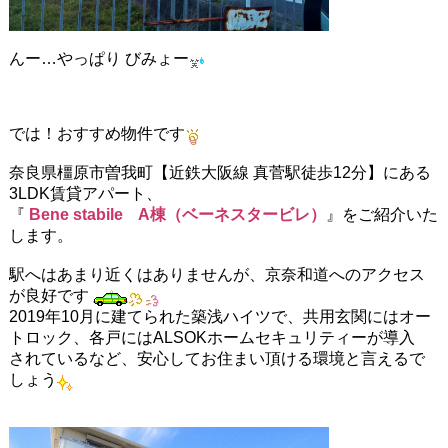
んー…やっぱり びみょー
では！おすすめ物件です
奈良県橿原市曽我町【近鉄大阪線 真菅駅徒歩12分】にある
3LDK賃貸アパート、
『
Bene stabile A棟（ベーネスタービレ）
』をご紹介いた
します。
駅へはあまり近くはありませんが、京奈和道へのアクセス
が良好です
2019年10月に建てられた築浅ハイツで、共用玄関にはオー
トロック、各戸にはALSOKホームセキュリティーが導入
されているなど、安心してお住まい頂ける環境と言えるで
しょう