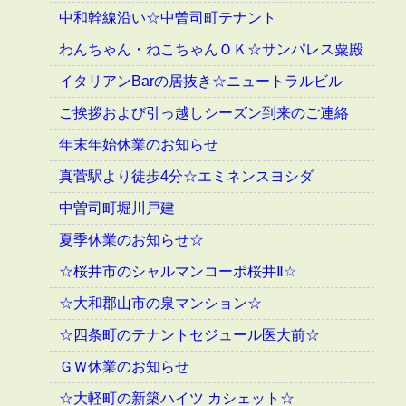
中和幹線沿い☆中曽司町テナント
わんちゃん・ねこちゃんＯＫ☆サンパレス粟殿
イタリアンBarの居抜き☆ニュートラルビル
ご挨拶および引っ越しシーズン到来のご連絡
年末年始休業のお知らせ
真菅駅より徒歩4分☆エミネンスヨシダ
中曽司町堀川戸建
夏季休業のお知らせ☆
☆桜井市のシャルマンコーポ桜井Ⅱ☆
☆大和郡山市の泉マンション☆
☆四条町のテナントセジュール医大前☆
ＧＷ休業のお知らせ
☆大軽町の新築ハイツ カシェット☆