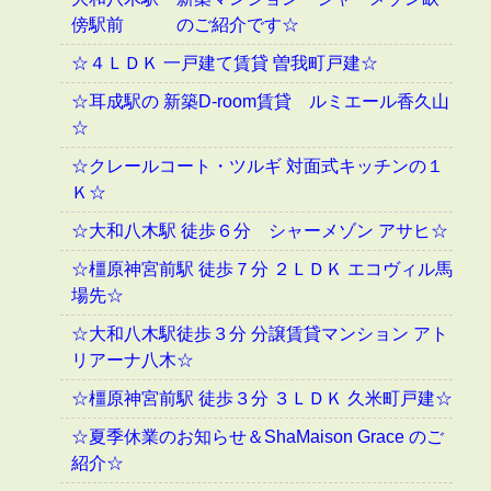
傍駅前 のご紹介です☆
☆４ＬＤＫ 一戸建て賃貸 曽我町戸建☆
☆耳成駅の 新築D-room賃貸 ルミエール香久山
☆
☆クレールコート・ツルギ 対面式キッチンの１
Ｋ☆
☆大和八木駅 徒歩６分 シャーメゾン アサヒ☆
☆橿原神宮前駅 徒歩７分 ２ＬＤＫ エコヴィル馬
場先☆
☆大和八木駅徒歩３分 分譲賃貸マンション アト
リアーナ八木☆
☆橿原神宮前駅 徒歩３分 ３ＬＤＫ 久米町戸建☆
☆夏季休業のお知らせ＆ShaMaison Grace のご
紹介☆