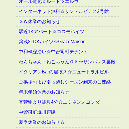
オール電化☆ルートツエルヴ
インターネット無料☆サン・ルピナス2号館
ＧＷ休業のお知らせ
駅近1Kアパート☆コスモハイツ
築浅2LDKハイツ☆GraceMaison
中和幹線沿い☆中曽司町テナント
わんちゃん・ねこちゃんＯＫ☆サンパレス粟殿
イタリアンBarの居抜き☆ニュートラルビル
ご挨拶および引っ越しシーズン到来のご連絡
年末年始休業のお知らせ
真菅駅より徒歩4分☆エミネンスヨシダ
中曽司町堀川戸建
夏季休業のお知らせ☆