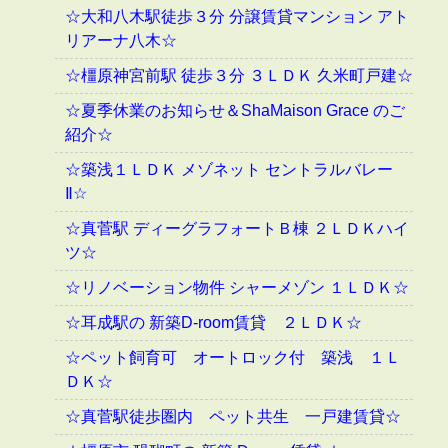
☆大和八木駅徒歩３分 分譲賃貸マンション アト
リアーナ八木☆
☆橿原神宮前駅 徒歩３分 ３ＬＤＫ 久米町戸建☆
☆夏季休業のお知らせ＆ShaMaison Grace のご
紹介☆
☆築浅１ＬＤＫ メゾネット セントラルバレー
Ⅱ☆
☆真菅駅 ディーグラフォートＢ棟 ２ＬＤＫハイ
ツ☆
☆リノベーション物件 シャーメゾン １ＬＤＫ☆
☆耳成駅の 新築D-room賃貸 ２ＬＤＫ☆
☆ペット飼育可 オートロック付 築浅 １Ｌ
ＤＫ☆
☆真菅駅徒歩圏内 ペット共生 一戸建賃貸☆