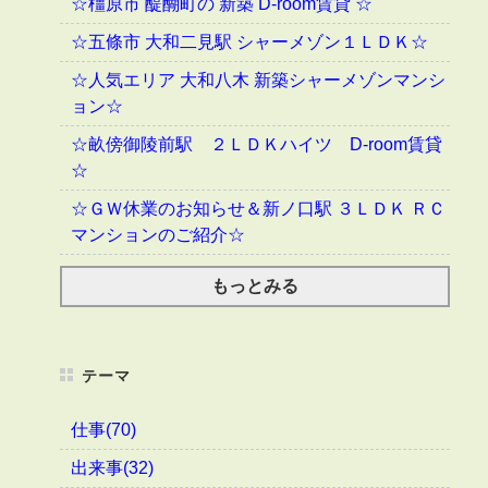
☆橿原市 醍醐町の 新築 D-room賃貸 ☆
☆五條市 大和二見駅 シャーメゾン１ＬＤＫ☆
☆人気エリア 大和八木 新築シャーメゾンマンシ
ョン☆
☆畝傍御陵前駅 ２ＬＤＫハイツ D-room賃貸
☆
☆ＧＷ休業のお知らせ＆新ノ口駅 ３ＬＤＫ ＲＣ
マンションのご紹介☆
もっとみる
テーマ
仕事(70)
出来事(32)