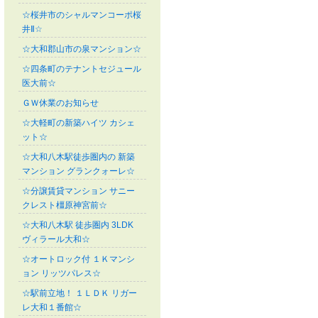
☆桜井市のシャルマンコーポ桜
井Ⅱ☆
☆大和郡山市の泉マンション☆
☆四条町のテナントセジュール
医大前☆
ＧＷ休業のお知らせ
☆大軽町の新築ハイツ カシェ
ット☆
☆大和八木駅徒歩圏内の 新築
マンション グランクォーレ☆
☆分譲賃貸マンション サニー
クレスト橿原神宮前☆
☆大和八木駅 徒歩圏内 3LDK
ヴィラール大和☆
☆オートロック付 １Ｋマンシ
ョン リッツパレス☆
☆駅前立地！ １ＬＤＫ リガー
レ大和１番館☆