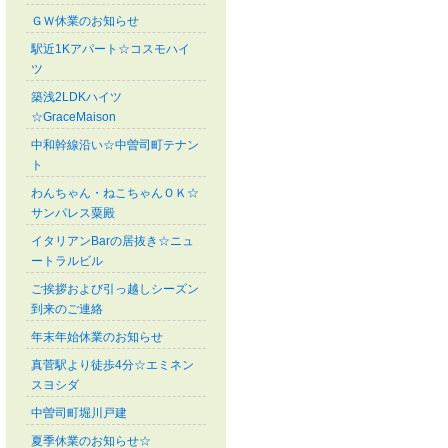
ＧＷ休業のお知らせ
駅近1Kアパート☆コスモハイ
ツ
築浅2LDKハイツ
☆GraceMaison
中和幹線沿い☆中曽司町テナン
ト
わんちゃん・ねこちゃんＯＫ☆
サンパレス粟殿
イタリアンBarの居抜き☆ニュ
ートラルビル
ご挨拶および引っ越しシーズン
到来のご連絡
年末年始休業のお知らせ
真菅駅より徒歩4分☆エミネン
スヨシダ
中曽司町堀川戸建
夏季休業のお知らせ☆