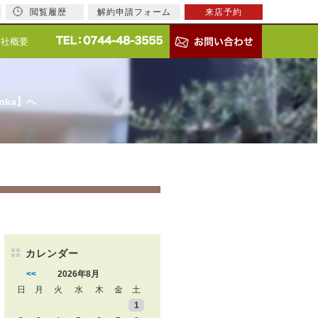
閲覧履歴
解約申請フォーム
来店予約
会社概要
nka】へ
カレンダー
<<
2026年8月
日
月
火
水
木
金
土
1