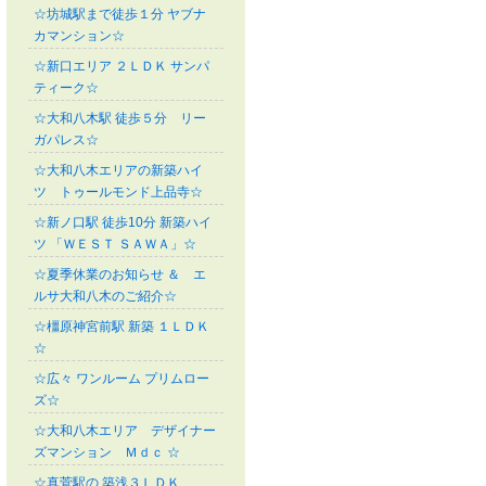
☆坊城駅まで徒歩１分 ヤブナ
カマンション☆
☆新口エリア ２ＬＤＫ サンパ
ティーク☆
☆大和八木駅 徒歩５分 リー
ガパレス☆
☆大和八木エリアの新築ハイ
ツ トゥールモンド上品寺☆
☆新ノ口駅 徒歩10分 新築ハイ
ツ 「ＷＥＳＴ ＳＡＷＡ」☆
☆夏季休業のお知らせ ＆ エ
ルサ大和八木のご紹介☆
☆橿原神宮前駅 新築 １ＬＤＫ
☆
☆広々 ワンルーム プリムロー
ズ☆
☆大和八木エリア デザイナー
ズマンション Ｍｄｃ ☆
☆真菅駅の 築浅３ＬＤＫ