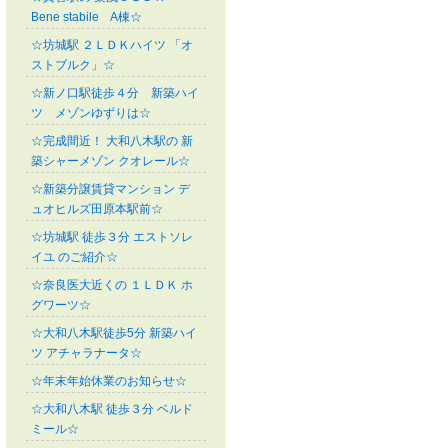
Bene stabile A棟☆
☆坊城駅 ２ＬＤＫハイツ 「オ
ストブルク」☆
☆新ノ口駅徒歩４分 新築ハイ
ツ メゾンゆずりは☆
☆完成間近！ 大和八木駅の 新
築シャーメゾン クオレール☆
☆新築分譲賃貸マンション デ
ュオヒルズ田原本駅前☆
☆坊城駅 徒歩３分 エストソレ
イユ のご紹介☆
☆奈良医大近くの １ＬＤＫ ホ
グワーツ☆
☆大和八木駅徒歩5分 新築ハイ
ツ アチャラナータ☆
☆年末年始休業のお知らせ☆
☆大和八木駅 徒歩３分 ベルド
ミール☆