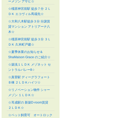
ーメゾン アサヒ☆
☆橿原神宮前駅 徒歩７分 ２Ｌ
ＤＫ エコヴィル馬場先☆
☆大和八木駅徒歩３分 分譲賃
貸マンション アトリアーナ八
木☆
☆橿原神宮前駅 徒歩３分 ３Ｌ
ＤＫ 久米町戸建☆
☆夏季休業のお知らせ＆
ShaMaison Grace のご紹介☆
☆築浅１ＬＤＫ メゾネット セ
ントラルバレーⅡ☆
☆真菅駅 ディーグラフォート
Ｂ棟 ２ＬＤＫハイツ☆
☆リノベーション物件 シャー
メゾン １ＬＤＫ☆
☆耳成駅の 新築D-room賃貸
２ＬＤＫ☆
☆ペット飼育可 オートロック