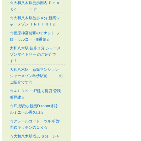
☆大和八木駅徒歩圏内 Ｄｒａ
ｇｏ Ⅰ Ⅱ ☆
☆大和八木駅徒歩４分 新築シ
ャーメゾン ＩＮＦＩＮＩ☆
☆橿原神宮前駅のテナント フ
ローラルコートⅢ番館☆
大和八木駅 徒歩３分 シャーメ
ゾンマイトリー のご紹介で
す！
大和八木駅 新築マンション
シャーメゾン畝傍駅前 の
ご紹介です☆
☆４ＬＤＫ 一戸建て賃貸 曽我
町戸建☆
☆耳成駅の 新築D-room賃貸
ルミエール香久山☆
☆クレールコート・ツルギ 対
面式キッチンの１Ｋ☆
☆大和八木駅 徒歩６分 シャ