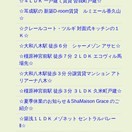
☆４ＬＤＫ 一戸建て賃貸 曽我町戸建☆
☆耳成駅の 新築D-room賃貸 ルミエール香久山
☆
☆クレールコート・ツルギ 対面式キッチンの１
Ｋ☆
☆大和八木駅 徒歩６分 シャーメゾン アサヒ☆
☆橿原神宮前駅 徒歩７分 ２ＬＤＫ エコヴィル馬
場先☆
☆大和八木駅徒歩３分 分譲賃貸マンション アト
リアーナ八木☆
☆橿原神宮前駅 徒歩３分 ３ＬＤＫ 久米町戸建☆
☆夏季休業のお知らせ＆ShaMaison Grace のご
紹介☆
☆築浅１ＬＤＫ メゾネット セントラルバレー
Ⅱ☆