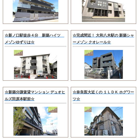
☆新ノ口駅徒歩４分 新築ハイツ
☆完成間近！ 大和八木駅の 新築シャ
メゾンゆずりは☆
ーメゾン クオレール☆
☆新築分譲賃貸マンション デュオヒ
☆奈良医大近くの １ＬＤＫ ホグワー
ルズ田原本駅前☆
ツ☆