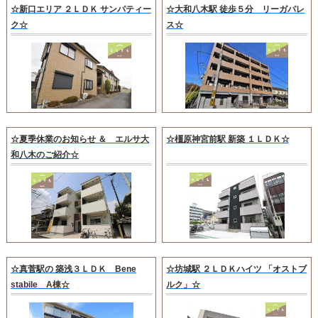
☆新口エリア ２ＬＤＫ サンパティー
☆大和八木駅 徒歩５分 リーガパレ
ク☆
ス☆
☆夏季休業のお知らせ ＆ エルサ大
☆橿原神宮前駅 新築 １ＬＤＫ☆
和八木のご紹介☆
☆真菅駅の 築浅３ＬＤＫ Bene
☆坊城駅 ２ＬＤＫハイツ 「オストブ
stabile A棟☆
ルク」☆