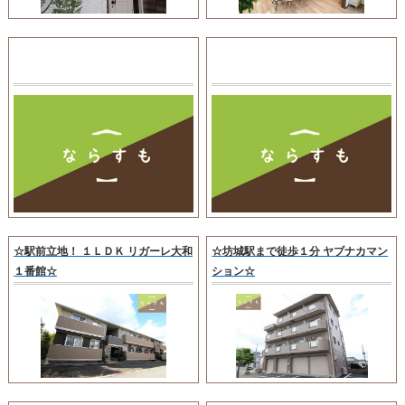
☆駅前立地！ １ＬＤＫ リガーレ大和
☆坊城駅まで徒歩１分 ヤブナカマン
１番館☆
ション☆