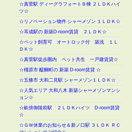
☆真菅駅 ディーグラフォートＢ棟 ２ＬＤＫハイ
ツ☆
☆リノベーション物件 シャーメゾン １ＬＤＫ☆
☆耳成駅の 新築D-room賃貸 ２ＬＤＫ☆
☆ペット飼育可 オートロック付 築浅 １Ｌ
ＤＫ☆
☆真菅駅徒歩圏内 ペット共生 一戸建賃貸☆
☆橿原市 醍醐町の 新築 D-room賃貸 ☆
☆五條市 大和二見駅 シャーメゾン１ＬＤＫ☆
☆人気エリア 大和八木 新築シャーメゾンマンシ
ョン☆
☆畝傍御陵前駅 ２ＬＤＫハイツ D-room賃貸
☆
☆ＧＷ休業のお知らせ＆新ノ口駅 ３ＬＤＫ ＲＣ