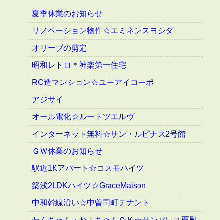
夏季休業のお知らせ
リノベーション物件☆エミネンスヨシダ
オリーブの剪定
昭和レトロ＊神楽第一住宅
RC造マンション☆ユーアイコーポ
アジサイ
オール電化☆ルートツエルヴ
インターネット無料☆サン・ルピナス2号館
ＧＷ休業のお知らせ
駅近1Kアパート☆コスモハイツ
築浅2LDKハイツ☆GraceMaison
中和幹線沿い☆中曽司町テナント
わんちゃん・ねこちゃんＯＫ☆サンパレス粟殿