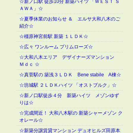
☆新ノ口駅 徒歩10分 新築ハイツ 「ＷＥＳＴ Ｓ
ＡＷＡ」☆
☆夏季休業のお知らせ ＆ エルサ大和八木のご
紹介☆
☆橿原神宮前駅 新築 １ＬＤＫ☆
☆広々 ワンルーム プリムローズ☆
☆大和八木エリア デザイナーズマンション
Ｍｄｃ ☆
☆真菅駅の 築浅３ＬＤＫ Bene stabile A棟☆
☆坊城駅 ２ＬＤＫハイツ 「オストブルク」☆
☆新ノ口駅徒歩４分 新築ハイツ メゾンゆず
りは☆
☆完成間近！ 大和八木駅の 新築シャーメゾン ク
オレール☆
☆新築分譲賃貸マンション デュオヒルズ田原本