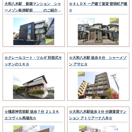
大和八木駅 新築マンション シャ
☆４ＬＤＫ 一戸建て賃貸 曽我町戸建
ーメゾン畝傍駅前 のご紹介で
☆
す☆
☆クレールコート・ツルギ 対面式キ
☆大和八木駅 徒歩６分 シャーメゾ
ッチンの１Ｋ☆
ン アサヒ☆
☆橿原神宮前駅 徒歩７分 ２ＬＤＫ
☆大和八木駅徒歩３分 分譲賃貸マン
エコヴィル馬場先☆
ション アトリアーナ八木☆