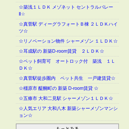
☆築浅１ＬＤＫ メゾネット セントラルバレー
Ⅱ☆
☆真菅駅 ディーグラフォートＢ棟 ２ＬＤＫハイ
ツ☆
☆リノベーション物件 シャーメゾン １ＬＤＫ☆
☆耳成駅の 新築D-room賃貸 ２ＬＤＫ☆
☆ペット飼育可 オートロック付 築浅 １Ｌ
ＤＫ☆
☆真菅駅徒歩圏内 ペット共生 一戸建賃貸☆
☆橿原市 醍醐町の 新築 D-room賃貸 ☆
☆五條市 大和二見駅 シャーメゾン１ＬＤＫ☆
☆人気エリア 大和八木 新築シャーメゾンマンシ
ョン☆
もっとみる