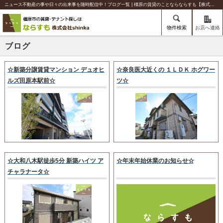
ニュース不動産の事や日々の出来事を随時配信中！ブログ一覧 | 橿原の賃貸のことならならすも【株式会社shinka】
物件検索
お店へ連絡
ブログ
☆新築分譲賃貸マンション デュオヒ
☆奈良医大近くの １ＬＤＫ ホグワー
ルズ田原本駅前☆
ツ☆
☆大和八木駅徒歩5分 新築ハイツ ア
☆年末年始休業のお知らせ☆
チャラナータ☆