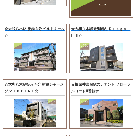
☆大和八木駅 徒歩３分 ベルドミール
☆大和八木駅徒歩圏内 Ｄｒａｇｏ
☆
Ⅰ Ⅱ ☆
☆大和八木駅徒歩４分 新築シャーメ
☆橿原神宮前駅のテナント フローラ
ゾン ＩＮＦＩＮＩ☆
ルコートⅢ番館☆