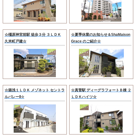
☆橿原神宮前駅 徒歩３分 ３ＬＤＫ
☆夏季休業のお知らせ＆ShaMaison
久米町戸建☆
Grace のご紹介☆
☆築浅１ＬＤＫ メゾネット セントラ
☆真菅駅 ディーグラフォートＢ棟 ２
ルバレーⅡ☆
ＬＤＫハイツ☆