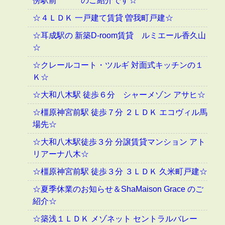
傍駅前 のご紹介です☆
☆４ＬＤＫ 一戸建て賃貸 曽我町戸建☆
☆耳成駅の 新築D-room賃貸 ルミエール香久山
☆
☆クレールコート・ツルギ 対面式キッチンの１
Ｋ☆
☆大和八木駅 徒歩６分 シャーメゾン アサヒ☆
☆橿原神宮前駅 徒歩７分 ２ＬＤＫ エコヴィル馬
場先☆
☆大和八木駅徒歩３分 分譲賃貸マンション アト
リアーナ八木☆
☆橿原神宮前駅 徒歩３分 ３ＬＤＫ 久米町戸建☆
☆夏季休業のお知らせ＆ShaMaison Grace のご
紹介☆
☆築浅１ＬＤＫ メゾネット セントラルバレー