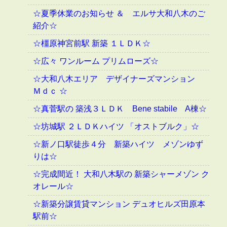
☆夏季休業のお知らせ ＆ エルサ大和八木のご
紹介☆
☆橿原神宮前駅 新築 １ＬＤＫ☆
☆広々 ワンルーム プリムローズ☆
☆大和八木エリア デザイナーズマンション
Ｍｄｃ ☆
☆真菅駅の 築浅３ＬＤＫ Bene stabile A棟☆
☆坊城駅 ２ＬＤＫハイツ 「オストブルク」☆
☆新ノ口駅徒歩４分 新築ハイツ メゾンゆず
りは☆
☆完成間近！ 大和八木駅の 新築シャーメゾン ク
オレール☆
☆新築分譲賃貸マンション デュオヒルズ田原本
駅前☆