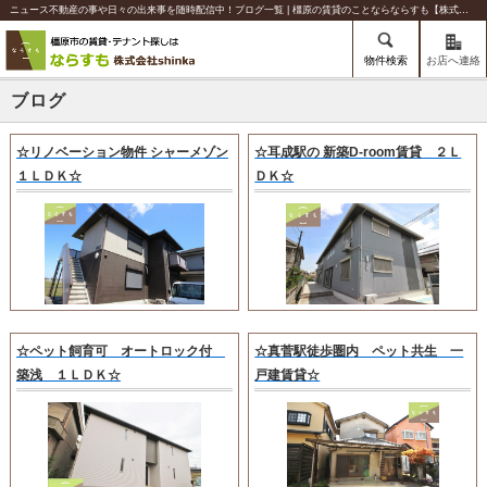
ニュース不動産の事や日々の出来事を随時配信中！ブログ一覧 | 橿原の賃貸のことならならすも【株式会社shinka】
物件検索
お店へ連絡
ブログ
☆リノベーション物件 シャーメゾン
☆耳成駅の 新築D-room賃貸 ２Ｌ
１ＬＤＫ☆
ＤＫ☆
☆ペット飼育可 オートロック付
☆真菅駅徒歩圏内 ペット共生 一
築浅 １ＬＤＫ☆
戸建賃貸☆