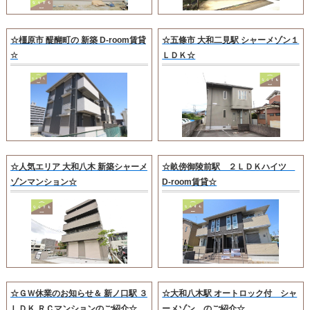
☆橿原市 醍醐町の 新築 D-room賃貸
☆五條市 大和二見駅 シャーメゾン１
☆
ＬＤＫ☆
☆人気エリア 大和八木 新築シャーメ
☆畝傍御陵前駅 ２ＬＤＫハイツ
ゾンマンション☆
D-room賃貸☆
☆ＧＷ休業のお知らせ＆ 新ノ口駅 ３
☆大和八木駅 オートロック付 シャ
ＬＤＫ ＲＣマンションのご紹介☆
ーメゾン のご紹介☆