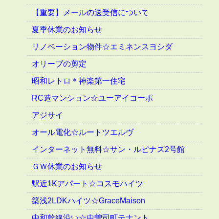
【重要】メールの送受信について
夏季休業のお知らせ
リノベーション物件☆エミネンスヨシダ
オリーブの剪定
昭和レトロ＊神楽第一住宅
RC造マンション☆ユーアイコーポ
アジサイ
オール電化☆ルートツエルヴ
インターネット無料☆サン・ルピナス2号館
ＧＷ休業のお知らせ
駅近1Kアパート☆コスモハイツ
築浅2LDKハイツ☆GraceMaison
中和幹線沿い☆中曽司町テナント