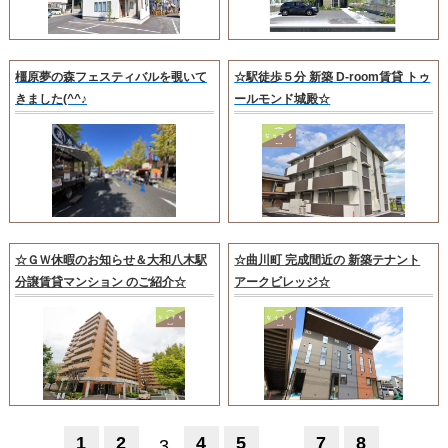
橿原夢の森フェスティバルを覗いて
☆駅徒歩５分 新築 D-room賃貸 トゥ
きました(^^♪
ールモンド城殿☆
☆ＧＷ休暇のお知らせ＆大和八木駅
☆曲川町 完成間近の 新築テナント
分譲賃貸マンション のご紹介☆
アークビレッジ☆
1
2
4
5
7
8
3
...