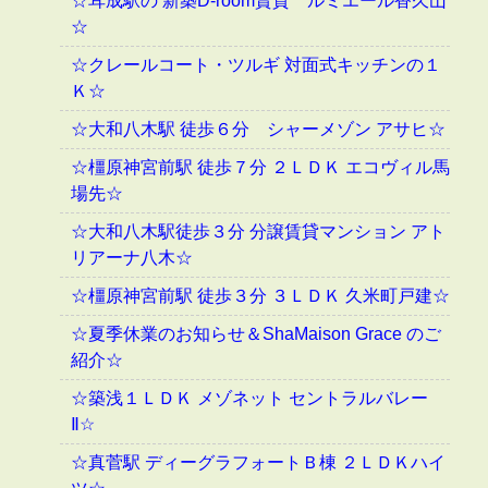
☆耳成駅の 新築D-room賃貸 ルミエール香久山
☆
☆クレールコート・ツルギ 対面式キッチンの１
Ｋ☆
☆大和八木駅 徒歩６分 シャーメゾン アサヒ☆
☆橿原神宮前駅 徒歩７分 ２ＬＤＫ エコヴィル馬
場先☆
☆大和八木駅徒歩３分 分譲賃貸マンション アト
リアーナ八木☆
☆橿原神宮前駅 徒歩３分 ３ＬＤＫ 久米町戸建☆
☆夏季休業のお知らせ＆ShaMaison Grace のご
紹介☆
☆築浅１ＬＤＫ メゾネット セントラルバレー
Ⅱ☆
☆真菅駅 ディーグラフォートＢ棟 ２ＬＤＫハイ