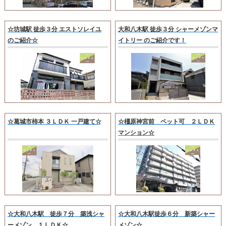
☆坊城駅 徒歩３分 エストソレイユ
大和八木駅 徒歩３分 シャーメゾンマ
のご紹介☆
イトリー のご紹介です！
☆葛城市柿本 ３ＬＤＫ 一戸建て☆
☆橿原神宮前 ペット可 ２ＬＤＫ
マンション☆
☆大和八木駅 徒歩７分 築浅シャ
☆大和八木駅徒歩６分 新築シャー
ーメゾン １ＬＤＫ☆
メゾン☆