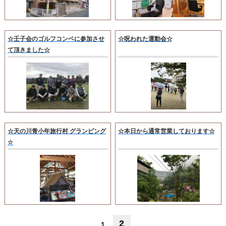
☆壬子会のゴルフコンペに参加させ
☆呪われた運動会☆
て頂きました☆
☆天の川青小年旅行村 グランピング
☆本日から通常営業しております☆
☆
2
1