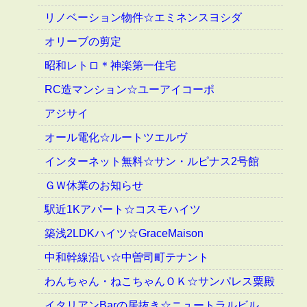
リノベーション物件☆エミネンスヨシダ
オリーブの剪定
昭和レトロ＊神楽第一住宅
RC造マンション☆ユーアイコーポ
アジサイ
オール電化☆ルートツエルヴ
インターネット無料☆サン・ルピナス2号館
ＧＷ休業のお知らせ
駅近1Kアパート☆コスモハイツ
築浅2LDKハイツ☆GraceMaison
中和幹線沿い☆中曽司町テナント
わんちゃん・ねこちゃんＯＫ☆サンパレス粟殿
イタリアンBarの居抜き☆ニュートラルビル