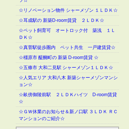
ツ☆
☆リノベーション物件 シャーメゾン １ＬＤＫ☆
☆耳成駅の 新築D-room賃貸 ２ＬＤＫ☆
☆ペット飼育可 オートロック付 築浅 １Ｌ
ＤＫ☆
☆真菅駅徒歩圏内 ペット共生 一戸建賃貸☆
☆橿原市 醍醐町の 新築 D-room賃貸 ☆
☆五條市 大和二見駅 シャーメゾン１ＬＤＫ☆
☆人気エリア 大和八木 新築シャーメゾンマンシ
ョン☆
☆畝傍御陵前駅 ２ＬＤＫハイツ D-room賃貸
☆
☆ＧＷ休業のお知らせ＆新ノ口駅 ３ＬＤＫ ＲＣ
マンションのご紹介☆