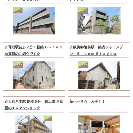
☆耳成駅徒歩２分！新築 Ｄ－ｒｏｏ
☆畝傍御陵前駅 築浅シャーメゾ
ｍ賃貸のご紹介です☆
ン Ｂｌｏｏｍ Ｓｔａｇｅ☆
☆大和八木駅 徒歩３分 最上階 角部
新へ～き☆ 入手！！
屋の１Ｋマンション☆