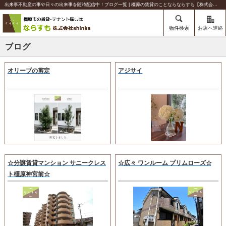
出来事不動産の事や日々の出来事を随時配信中！ブログ一覧 | 橿原の賃貸のことならならすも【株式会社shinka】
物件検索
お店へ連絡
ブログ
オリーブの剪定
アジサイ
☆分譲賃貸マンション サニークレス
☆広々 ワンルーム プリムローズ☆
ト橿原神宮前☆