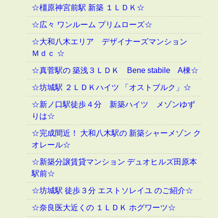
☆橿原神宮前駅 新築 １ＬＤＫ☆
☆広々 ワンルーム プリムローズ☆
☆大和八木エリア デザイナーズマンション
Ｍｄｃ ☆
☆真菅駅の 築浅３ＬＤＫ Bene stabile A棟☆
☆坊城駅 ２ＬＤＫハイツ 「オストブルク」☆
☆新ノ口駅徒歩４分 新築ハイツ メゾンゆず
りは☆
☆完成間近！ 大和八木駅の 新築シャーメゾン ク
オレール☆
☆新築分譲賃貸マンション デュオヒルズ田原本
駅前☆
☆坊城駅 徒歩３分 エストソレイユ のご紹介☆
☆奈良医大近くの １ＬＤＫ ホグワーツ☆