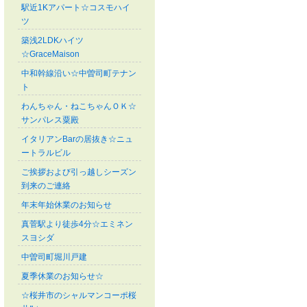
駅近1Kアパート☆コスモハイ
ツ
築浅2LDKハイツ
☆GraceMaison
中和幹線沿い☆中曽司町テナン
ト
わんちゃん・ねこちゃんＯＫ☆
サンパレス粟殿
イタリアンBarの居抜き☆ニュ
ートラルビル
ご挨拶および引っ越しシーズン
到来のご連絡
年末年始休業のお知らせ
真菅駅より徒歩4分☆エミネン
スヨシダ
中曽司町堀川戸建
夏季休業のお知らせ☆
☆桜井市のシャルマンコーポ桜