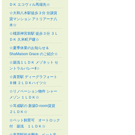
ＤＫ エコヴィル馬場先☆
☆大和八木駅徒歩３分 分譲賃
貸マンション アトリアーナ八
木☆
☆橿原神宮前駅 徒歩３分 ３Ｌ
ＤＫ 久米町戸建☆
☆夏季休業のお知らせ＆
ShaMaison Grace のご紹介☆
☆築浅１ＬＤＫ メゾネット セ
ントラルバレーⅡ☆
☆真菅駅 ディーグラフォート
Ｂ棟 ２ＬＤＫハイツ☆
☆リノベーション物件 シャー
メゾン １ＬＤＫ☆
☆耳成駅の 新築D-room賃貸
２ＬＤＫ☆
☆ペット飼育可 オートロック
付 築浅 １ＬＤＫ☆
☆真菅駅徒歩圏内 ペット共