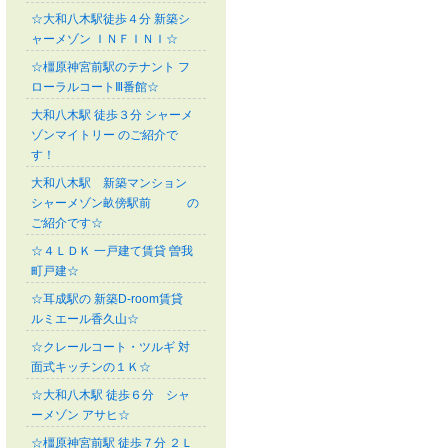
☆大和八木駅徒歩４分 新築シ
ャーメゾン ＩＮＦＩＮＩ☆
☆橿原神宮前駅のテナント フ
ローラルコートⅢ番館☆
大和八木駅 徒歩３分 シャーメ
ゾンマイトリー のご紹介で
す！
大和八木駅 新築マンション
シャーメゾン畝傍駅前 の
ご紹介です☆
☆４ＬＤＫ 一戸建て賃貸 曽我
町戸建☆
☆耳成駅の 新築D-room賃貸
ルミエール香久山☆
☆クレールコート・ツルギ 対
面式キッチンの１Ｋ☆
☆大和八木駅 徒歩６分 シャ
ーメゾン アサヒ☆
☆橿原神宮前駅 徒歩７分 ２Ｌ