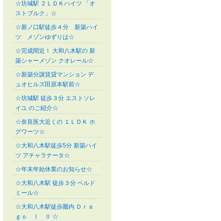
☆坊城駅 ２ＬＤＫハイツ 「オ
ストブルク」☆
☆新ノ口駅徒歩４分 新築ハイ
ツ メゾンゆずりは☆
☆完成間近！ 大和八木駅の 新
築シャーメゾン クオレール☆
☆新築分譲賃貸マンション デ
ュオヒルズ田原本駅前☆
☆坊城駅 徒歩３分 エストソレ
イユ のご紹介☆
☆奈良医大近くの １ＬＤＫ ホ
グワーツ☆
☆大和八木駅徒歩5分 新築ハイ
ツ アチャラナータ☆
☆年末年始休業のお知らせ☆
☆大和八木駅 徒歩３分 ベルド
ミール☆
☆大和八木駅徒歩圏内 Ｄｒａ
ｇｏ Ⅰ Ⅱ ☆