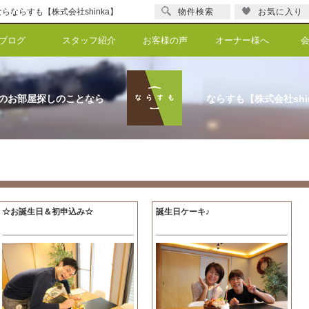
ならすも【株式会社shinka】
物件検索
お気に入り
ブログ
スタッフ紹介
お客様の声
オーナー様へ
のお部屋探しのことなら
ならすも【株式会社shi
☆お誕生日＆初申込み☆
誕生日ケーキ♪