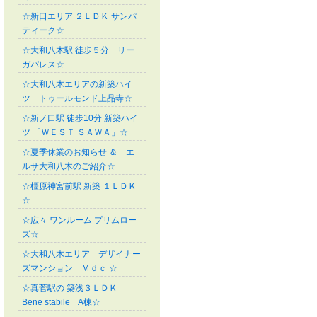
☆新口エリア ２ＬＤＫ サンパ
ティーク☆
☆大和八木駅 徒歩５分 リー
ガパレス☆
☆大和八木エリアの新築ハイ
ツ トゥールモンド上品寺☆
☆新ノ口駅 徒歩10分 新築ハイ
ツ 「ＷＥＳＴ ＳＡＷＡ」☆
☆夏季休業のお知らせ ＆ エ
ルサ大和八木のご紹介☆
☆橿原神宮前駅 新築 １ＬＤＫ
☆
☆広々 ワンルーム プリムロー
ズ☆
☆大和八木エリア デザイナー
ズマンション Ｍｄｃ ☆
☆真菅駅の 築浅３ＬＤＫ
Bene stabile A棟☆