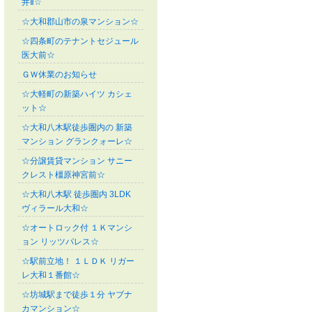
井Ⅱ☆
☆大和郡山市の泉マンション☆
☆四条町のテナントセジュール
医大前☆
ＧＷ休業のお知らせ
☆大軽町の新築ハイツ カシェ
ット☆
☆大和八木駅徒歩圏内の 新築
マンション グランクォーレ☆
☆分譲賃貸マンション サニー
クレスト橿原神宮前☆
☆大和八木駅 徒歩圏内 3LDK
ヴィラール大和☆
☆オートロック付 １Ｋマンシ
ョン リッツパレス☆
☆駅前立地！ １ＬＤＫ リガー
レ大和１番館☆
☆坊城駅まで徒歩１分 ヤブナ
カマンション☆