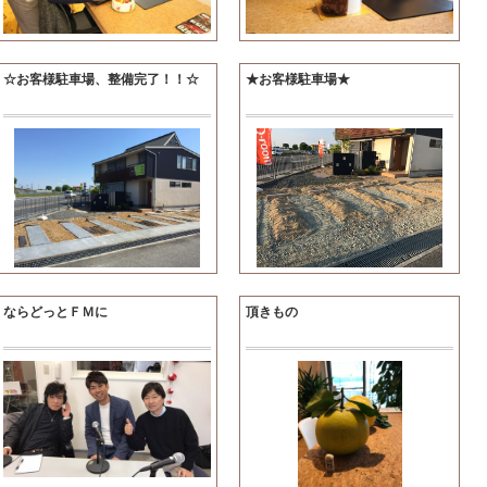
☆お客様駐車場、整備完了！！☆
★お客様駐車場★
ならどっとＦＭに
頂きもの