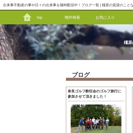
出来事不動産の事や日々の出来事を随時配信中！ブログ一覧 | 橿原の賃貸のことなら
top
物件検索
お気に入り
橿原
ブログ
奈良ゴルフ酔狂会のゴルフ旅行に
参加させて頂きました！