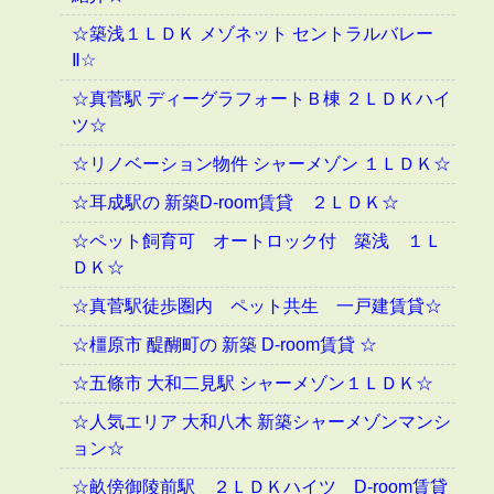
☆築浅１ＬＤＫ メゾネット セントラルバレー
Ⅱ☆
☆真菅駅 ディーグラフォートＢ棟 ２ＬＤＫハイ
ツ☆
☆リノベーション物件 シャーメゾン １ＬＤＫ☆
☆耳成駅の 新築D-room賃貸 ２ＬＤＫ☆
☆ペット飼育可 オートロック付 築浅 １Ｌ
ＤＫ☆
☆真菅駅徒歩圏内 ペット共生 一戸建賃貸☆
☆橿原市 醍醐町の 新築 D-room賃貸 ☆
☆五條市 大和二見駅 シャーメゾン１ＬＤＫ☆
☆人気エリア 大和八木 新築シャーメゾンマンシ
ョン☆
☆畝傍御陵前駅 ２ＬＤＫハイツ D-room賃貸