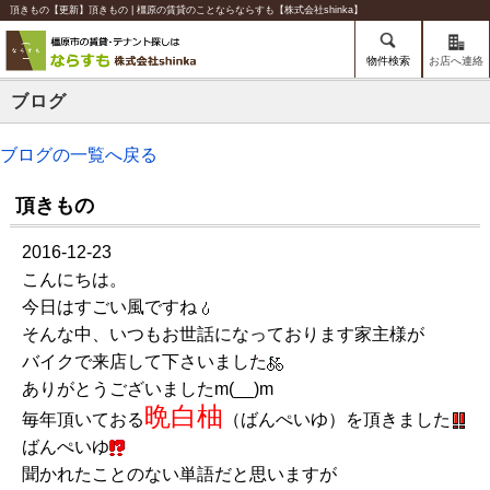
頂きもの【更新】頂きもの | 橿原の賃貸のことならならすも【株式会社shinka】
物件検索
お店へ連絡
ブログ
ブログの一覧へ戻る
頂きもの
2016-12-23
こんにちは。
今日はすごい風ですね
そんな中、いつもお世話になっております家主様が
バイクで来店して下さいました
ありがとうございましたm(__)m
晩白柚
毎年頂いておる
（ばんぺいゆ）を頂きました
ばんぺいゆ
聞かれたことのない単語だと思いますが