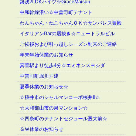
築浅2LDKハイツ☆GraceMaison
中和幹線沿い☆中曽司町テナント
わんちゃん・ねこちゃんＯＫ☆サンパレス粟殿
イタリアンBarの居抜き☆ニュートラルビル
ご挨拶および引っ越しシーズン到来のご連絡
年末年始休業のお知らせ
真菅駅より徒歩4分☆エミネンスヨシダ
中曽司町堀川戸建
夏季休業のお知らせ☆
☆桜井市のシャルマンコーポ桜井Ⅱ☆
☆大和郡山市の泉マンション☆
☆四条町のテナントセジュール医大前☆
ＧＷ休業のお知らせ