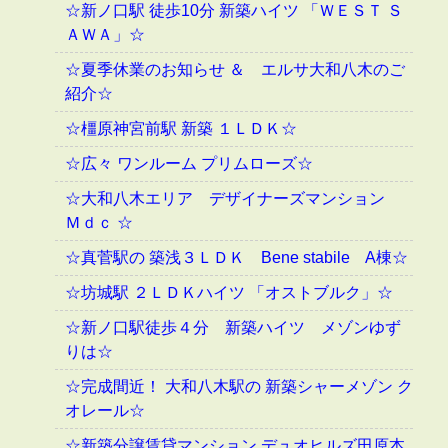
☆新ノ口駅 徒歩10分 新築ハイツ 「ＷＥＳＴ Ｓ
ＡＷＡ」☆
☆夏季休業のお知らせ ＆ エルサ大和八木のご
紹介☆
☆橿原神宮前駅 新築 １ＬＤＫ☆
☆広々 ワンルーム プリムローズ☆
☆大和八木エリア デザイナーズマンション
Ｍｄｃ ☆
☆真菅駅の 築浅３ＬＤＫ Bene stabile A棟☆
☆坊城駅 ２ＬＤＫハイツ 「オストブルク」☆
☆新ノ口駅徒歩４分 新築ハイツ メゾンゆず
りは☆
☆完成間近！ 大和八木駅の 新築シャーメゾン ク
オレール☆
☆新築分譲賃貸マンション デュオヒルズ田原本