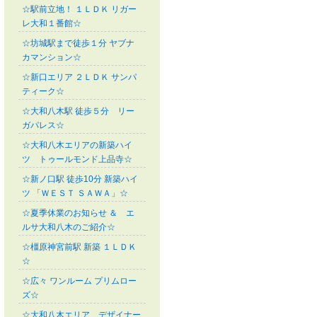
☆駅前立地！ １ＬＤＫ リガー
レ大和１番館☆
☆坊城駅まで徒歩１分 ヤブナ
カマンション☆
☆新口エリア ２ＬＤＫ サンパ
ティーク☆
☆大和八木駅 徒歩５分 リー
ガパレス☆
☆大和八木エリアの新築ハイ
ツ トゥールモンド上品寺☆
☆新ノ口駅 徒歩10分 新築ハイ
ツ 「ＷＥＳＴ ＳＡＷＡ」☆
☆夏季休業のお知らせ ＆ エ
ルサ大和八木のご紹介☆
☆橿原神宮前駅 新築 １ＬＤＫ
☆
☆広々 ワンルーム プリムロー
ズ☆
☆大和八木エリア デザイナー