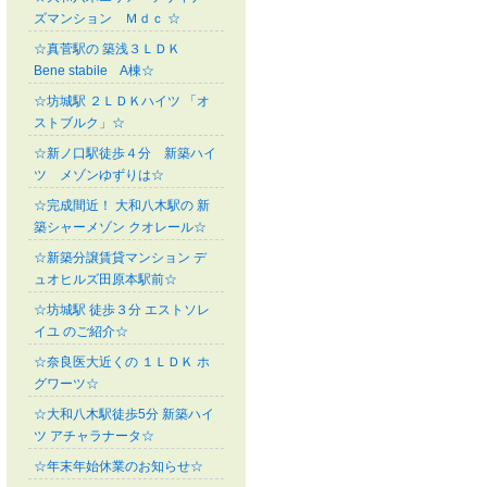
ズマンション Ｍｄｃ ☆
☆真菅駅の 築浅３ＬＤＫ
Bene stabile A棟☆
☆坊城駅 ２ＬＤＫハイツ 「オ
ストブルク」☆
☆新ノ口駅徒歩４分 新築ハイ
ツ メゾンゆずりは☆
☆完成間近！ 大和八木駅の 新
築シャーメゾン クオレール☆
☆新築分譲賃貸マンション デ
ュオヒルズ田原本駅前☆
☆坊城駅 徒歩３分 エストソレ
イユ のご紹介☆
☆奈良医大近くの １ＬＤＫ ホ
グワーツ☆
☆大和八木駅徒歩5分 新築ハイ
ツ アチャラナータ☆
☆年末年始休業のお知らせ☆