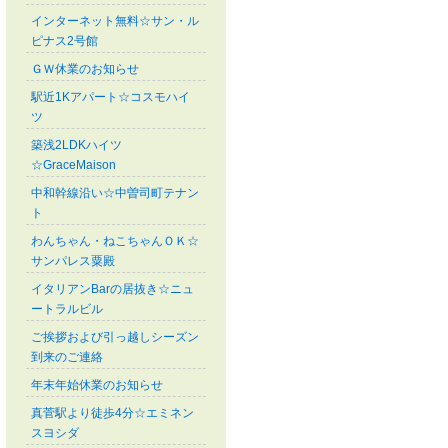
インターネット無料☆サン・ル
ピナス2号館
ＧＷ休業のお知らせ
駅近1Kアパート☆コスモハイ
ツ
築浅2LDKハイツ
☆GraceMaison
中和幹線沿い☆中曽司町テナン
ト
わんちゃん・ねこちゃんＯＫ☆
サンパレス粟殿
イタリアンBarの居抜き☆ニュ
ートラルビル
ご挨拶および引っ越しシーズン
到来のご連絡
年末年始休業のお知らせ
真菅駅より徒歩4分☆エミネン
スヨシダ