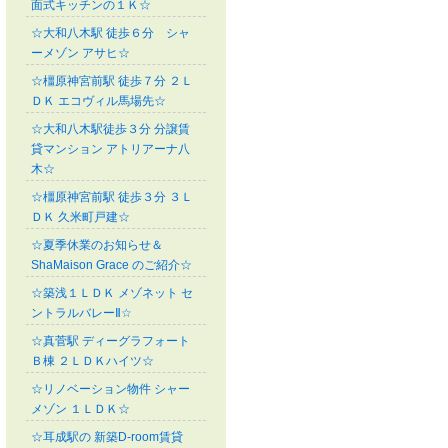
面式キッチンの１Ｋ☆
☆大和八木駅 徒歩６分 シャ
ーメゾン アサヒ☆
☆橿原神宮前駅 徒歩７分 ２Ｌ
ＤＫ エコヴィル馬場先☆
☆大和八木駅徒歩３分 分譲賃
貸マンション アトリアーナ八
木☆
☆橿原神宮前駅 徒歩３分 ３Ｌ
ＤＫ 久米町戸建☆
☆夏季休業のお知らせ＆
ShaMaison Grace のご紹介☆
☆築浅１ＬＤＫ メゾネット セ
ントラルバレーⅡ☆
☆真菅駅 ディーグラフォート
Ｂ棟 ２ＬＤＫハイツ☆
☆リノベーション物件 シャー
メゾン １ＬＤＫ☆
☆耳成駅の 新築D-room賃貸