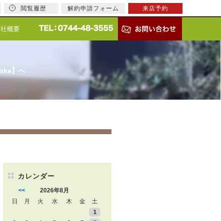
閲覧履歴
解約申請フォーム
来店予約
会社概要
nka】へ
カレンダー
<<
2026年8月
日
月
火
水
木
金
土
1