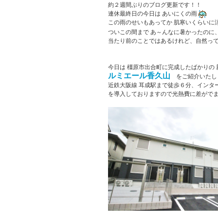
約２週間ぶりのブログ更新です！！
連休最終日の今日は あいにくの雨
この雨のせいもあってか 肌寒いくらいに
ついこの間まで あ～んなに暑かったのに
当たり前のことではあるけれど、自然っ
今日は 橿原市出合町に完成したばかりの 
ルミエール香久山
をご紹介いたし
近鉄大阪線 耳成駅まで徒歩６分、インタ
を導入しておりますので光熱費に差がでます!(