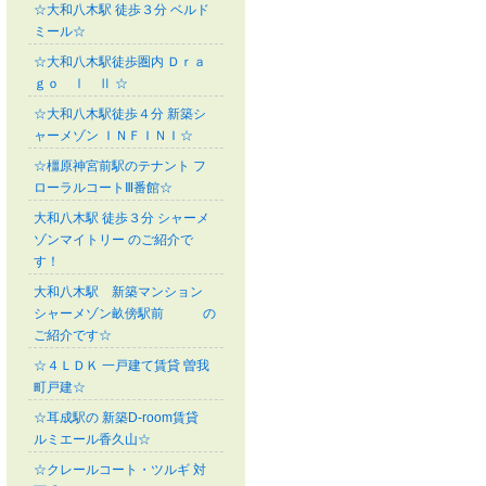
☆大和八木駅 徒歩３分 ベルド
ミール☆
☆大和八木駅徒歩圏内 Ｄｒａ
ｇｏ Ⅰ Ⅱ ☆
☆大和八木駅徒歩４分 新築シ
ャーメゾン ＩＮＦＩＮＩ☆
☆橿原神宮前駅のテナント フ
ローラルコートⅢ番館☆
大和八木駅 徒歩３分 シャーメ
ゾンマイトリー のご紹介で
す！
大和八木駅 新築マンション
シャーメゾン畝傍駅前 の
ご紹介です☆
☆４ＬＤＫ 一戸建て賃貸 曽我
町戸建☆
☆耳成駅の 新築D-room賃貸
ルミエール香久山☆
☆クレールコート・ツルギ 対