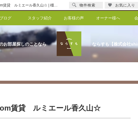
☆耳成駅の 新築D-room賃貸 ルミエール香久山☆【更新】☆耳成駅の 新築D-room賃貸 ルミエール香久山☆ | 橿原の賃貸のことならならすも【株式会社shinka】
物件検索
お気に入り
ブログ
スタッフ紹介
お客様の声
オーナー様へ
のお部屋探しのことなら
ならすも【株式会社shi
room賃貸 ルミエール香久山☆