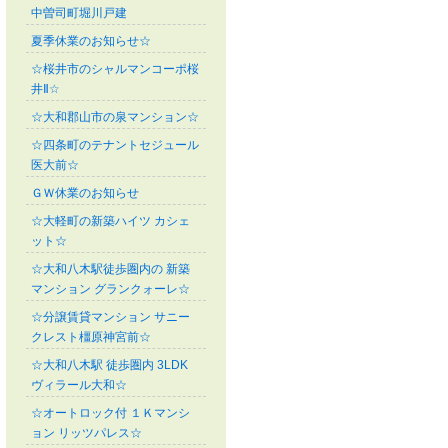
中曽司町堀川戸建
夏季休業のお知らせ☆
☆桜井市のシャルマンコーポ桜
井Ⅱ☆
☆大和郡山市の泉マンション☆
☆四条町のテナントセジュール
医大前☆
ＧＷ休業のお知らせ
☆大軽町の新築ハイツ カシェ
ット☆
☆大和八木駅徒歩圏内の 新築
マンション グランクォーレ☆
☆分譲賃貸マンション サニー
クレスト橿原神宮前☆
☆大和八木駅 徒歩圏内 3LDK
ヴィラール大和☆
☆オートロック付 １Ｋマンシ
ョン リッツパレス☆