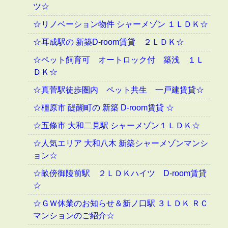
ツ☆
☆リノベーション物件 シャーメゾン １ＬＤＫ☆
☆耳成駅の 新築D-room賃貸 ２ＬＤＫ☆
☆ペット飼育可 オートロック付 築浅 １Ｌ
ＤＫ☆
☆真菅駅徒歩圏内 ペット共生 一戸建賃貸☆
☆橿原市 醍醐町の 新築 D-room賃貸 ☆
☆五條市 大和二見駅 シャーメゾン１ＬＤＫ☆
☆人気エリア 大和八木 新築シャーメゾンマンシ
ョン☆
☆畝傍御陵前駅 ２ＬＤＫハイツ D-room賃貸
☆
☆ＧＷ休業のお知らせ＆新ノ口駅 ３ＬＤＫ ＲＣ
マンションのご紹介☆