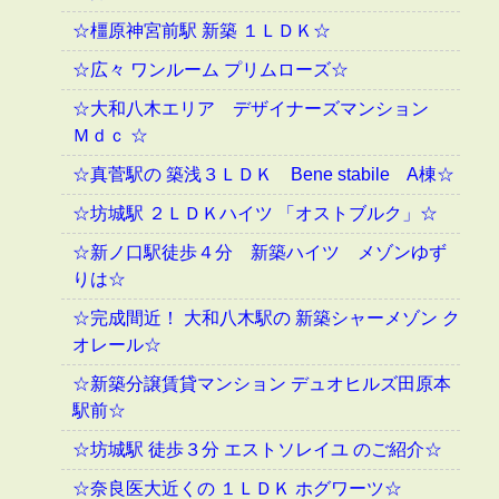
☆橿原神宮前駅 新築 １ＬＤＫ☆
☆広々 ワンルーム プリムローズ☆
☆大和八木エリア デザイナーズマンション
Ｍｄｃ ☆
☆真菅駅の 築浅３ＬＤＫ Bene stabile A棟☆
☆坊城駅 ２ＬＤＫハイツ 「オストブルク」☆
☆新ノ口駅徒歩４分 新築ハイツ メゾンゆず
りは☆
☆完成間近！ 大和八木駅の 新築シャーメゾン ク
オレール☆
☆新築分譲賃貸マンション デュオヒルズ田原本
駅前☆
☆坊城駅 徒歩３分 エストソレイユ のご紹介☆
☆奈良医大近くの １ＬＤＫ ホグワーツ☆