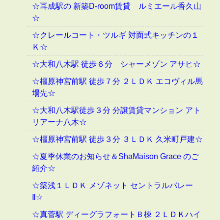
☆耳成駅の 新築D-room賃貸 ルミエール香久山
☆
☆クレールコート・ツルギ 対面式キッチンの１
Ｋ☆
☆大和八木駅 徒歩６分 シャーメゾン アサヒ☆
☆橿原神宮前駅 徒歩７分 ２ＬＤＫ エコヴィル馬
場先☆
☆大和八木駅徒歩３分 分譲賃貸マンション アト
リアーナ八木☆
☆橿原神宮前駅 徒歩３分 ３ＬＤＫ 久米町戸建☆
☆夏季休業のお知らせ＆ShaMaison Grace のご
紹介☆
☆築浅１ＬＤＫ メゾネット セントラルバレー
Ⅱ☆
☆真菅駅 ディーグラフォートＢ棟 ２ＬＤＫハイ