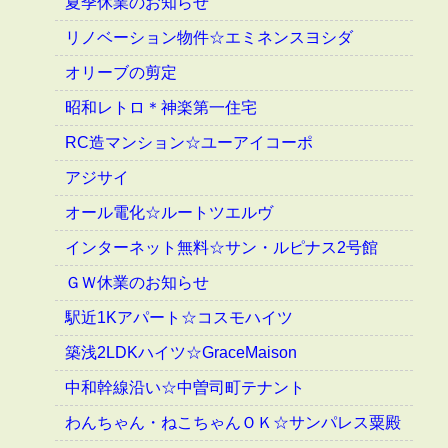
夏季休業のお知らせ
リノベーション物件☆エミネンスヨシダ
オリーブの剪定
昭和レトロ＊神楽第一住宅
RC造マンション☆ユーアイコーポ
アジサイ
オール電化☆ルートツエルヴ
インターネット無料☆サン・ルピナス2号館
ＧＷ休業のお知らせ
駅近1Kアパート☆コスモハイツ
築浅2LDKハイツ☆GraceMaison
中和幹線沿い☆中曽司町テナント
わんちゃん・ねこちゃんＯＫ☆サンパレス粟殿