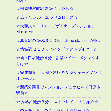
☆橿原神宮前駅 新築 １ＬＤＫ☆
☆広々 ワンルーム プリムローズ☆
☆大和八木エリア デザイナーズマンション
Ｍｄｃ ☆
☆真菅駅の 築浅３ＬＤＫ Bene stabile A棟☆
☆坊城駅 ２ＬＤＫハイツ 「オストブルク」☆
☆新ノ口駅徒歩４分 新築ハイツ メゾンゆず
りは☆
☆完成間近！ 大和八木駅の 新築シャーメゾン ク
オレール☆
☆新築分譲賃貸マンション デュオヒルズ田原本
駅前☆
☆坊城駅 徒歩３分 エストソレイユ のご紹介☆
☆奈良医大近くの １ＬＤＫ ホグワーツ☆