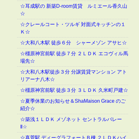
☆耳成駅の 新築D-room賃貸 ルミエール香久山
☆
☆クレールコート・ツルギ 対面式キッチンの１
Ｋ☆
☆大和八木駅 徒歩６分 シャーメゾン アサヒ☆
☆橿原神宮前駅 徒歩７分 ２ＬＤＫ エコヴィル馬
場先☆
☆大和八木駅徒歩３分 分譲賃貸マンション アト
リアーナ八木☆
☆橿原神宮前駅 徒歩３分 ３ＬＤＫ 久米町戸建☆
☆夏季休業のお知らせ＆ShaMaison Grace のご
紹介☆
☆築浅１ＬＤＫ メゾネット セントラルバレー
Ⅱ☆
☆真菅駅 ディーグラフォートＢ棟 ２ＬＤＫハイ