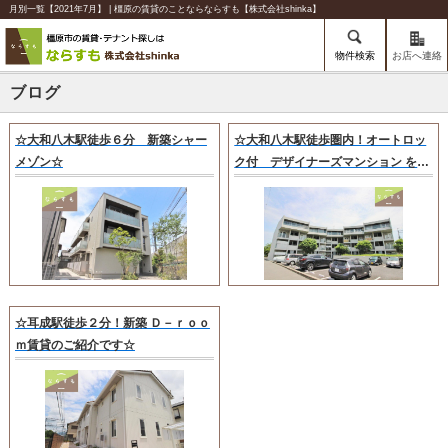
月別一覧【2021年7月】 | 橿原の賃貸のことならならすも【株式会社shinka】
物件検索
お店へ連絡
ブログ
☆大和八木駅徒歩６分 新築シャー
☆大和八木駅徒歩圏内！オートロッ
メゾン☆
ク付 デザイナーズマンション をご
紹介します☆
☆耳成駅徒歩２分！新築 Ｄ－ｒｏｏ
ｍ賃貸のご紹介です☆