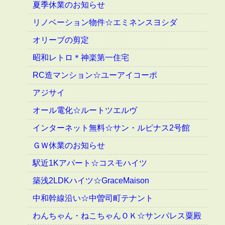
夏季休業のお知らせ
リノベーション物件☆エミネンスヨシダ
オリーブの剪定
昭和レトロ＊神楽第一住宅
RC造マンション☆ユーアイコーポ
アジサイ
オール電化☆ルートツエルヴ
インターネット無料☆サン・ルピナス2号館
ＧＷ休業のお知らせ
駅近1Kアパート☆コスモハイツ
築浅2LDKハイツ☆GraceMaison
中和幹線沿い☆中曽司町テナント
わんちゃん・ねこちゃんＯＫ☆サンパレス粟殿