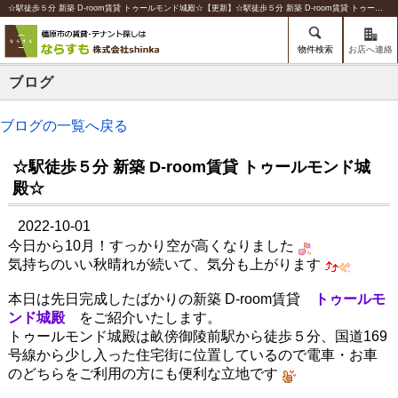
☆駅徒歩５分 新築 D-room賃貸 トゥールモンド城殿☆【更新】☆駅徒歩５分 新築 D-room賃貸 トゥールモンド城殿☆ | 橿原の賃貸のことならならすも【株式会社shinka】
物件検索
お店へ連絡
ブログ
ブログの一覧へ戻る
☆駅徒歩５分 新築 D-room賃貸 トゥールモンド城
殿☆
2022-10-01
今日から10月！すっかり空が高くなりました
気持ちのいい秋晴れが続いて、気分も上がります
本日は先日完成したばかりの新築 D-room賃貸
トゥールモ
ンド城殿
をご紹介いたします。
トゥールモンド城殿は畝傍御陵前駅から徒歩５分、国道169
号線から少し入った住宅街に位置しているので電車・お車
のどちらをご利用の方にも便利な立地です