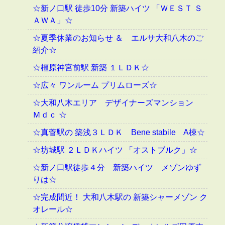
☆新ノ口駅 徒歩10分 新築ハイツ 「ＷＥＳＴ Ｓ
ＡＷＡ」☆
☆夏季休業のお知らせ ＆ エルサ大和八木のご
紹介☆
☆橿原神宮前駅 新築 １ＬＤＫ☆
☆広々 ワンルーム プリムローズ☆
☆大和八木エリア デザイナーズマンション
Ｍｄｃ ☆
☆真菅駅の 築浅３ＬＤＫ Bene stabile A棟☆
☆坊城駅 ２ＬＤＫハイツ 「オストブルク」☆
☆新ノ口駅徒歩４分 新築ハイツ メゾンゆず
りは☆
☆完成間近！ 大和八木駅の 新築シャーメゾン ク
オレール☆