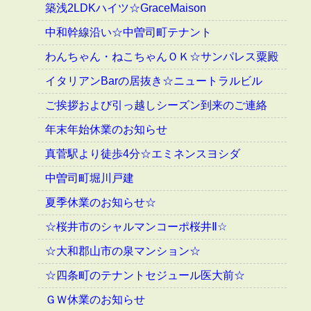
築浅2LDKハイツ☆GraceMaison
中和幹線沿い☆中曽司町テナント
わんちゃん・ねこちゃんＯＫ☆サンパレス粟殿
イタリアンBarの居抜き☆ニュートラルビル
ご挨拶および引っ越しシーズン到来のご連絡
年末年始休業のお知らせ
真菅駅より徒歩4分☆エミネンスヨシダ
中曽司町堀川戸建
夏季休業のお知らせ☆
☆桜井市のシャルマンコーポ桜井Ⅱ☆
☆大和郡山市の泉マンション☆
☆四条町のテナントセジュール医大前☆
ＧＷ休業のお知らせ