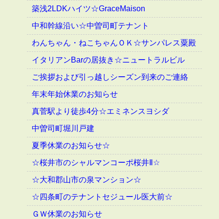
築浅2LDKハイツ☆GraceMaison
中和幹線沿い☆中曽司町テナント
わんちゃん・ねこちゃんＯＫ☆サンパレス粟殿
イタリアンBarの居抜き☆ニュートラルビル
ご挨拶および引っ越しシーズン到来のご連絡
年末年始休業のお知らせ
真菅駅より徒歩4分☆エミネンスヨシダ
中曽司町堀川戸建
夏季休業のお知らせ☆
☆桜井市のシャルマンコーポ桜井Ⅱ☆
☆大和郡山市の泉マンション☆
☆四条町のテナントセジュール医大前☆
ＧＷ休業のお知らせ