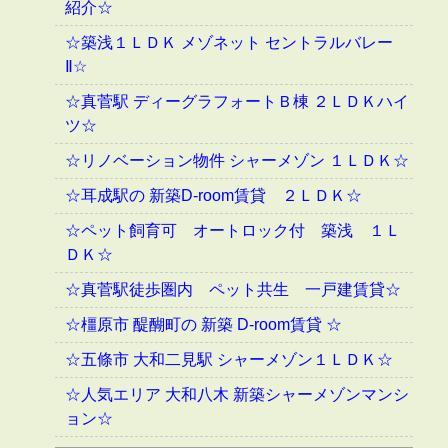
紹介☆
☆築浅１ＬＤＫ メゾネット セントラルバレー
Ⅱ☆
☆真菅駅 ディーグラフォートＢ棟 ２ＬＤＫハイ
ツ☆
☆リノベーション物件 シャーメゾン １ＬＤＫ☆
☆耳成駅の 新築D-room賃貸 ２ＬＤＫ☆
☆ペット飼育可 オートロック付 築浅 １Ｌ
ＤＫ☆
☆真菅駅徒歩圏内 ペット共生 一戸建賃貸☆
☆橿原市 醍醐町の 新築 D-room賃貸 ☆
☆五條市 大和二見駅 シャーメゾン１ＬＤＫ☆
☆人気エリア 大和八木 新築シャーメゾンマンシ
ョン☆