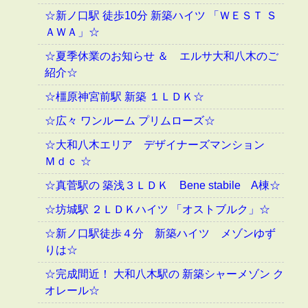
☆新ノ口駅 徒歩10分 新築ハイツ 「ＷＥＳＴ Ｓ
ＡＷＡ」☆
☆夏季休業のお知らせ ＆ エルサ大和八木のご
紹介☆
☆橿原神宮前駅 新築 １ＬＤＫ☆
☆広々 ワンルーム プリムローズ☆
☆大和八木エリア デザイナーズマンション
Ｍｄｃ ☆
☆真菅駅の 築浅３ＬＤＫ Bene stabile A棟☆
☆坊城駅 ２ＬＤＫハイツ 「オストブルク」☆
☆新ノ口駅徒歩４分 新築ハイツ メゾンゆず
りは☆
☆完成間近！ 大和八木駅の 新築シャーメゾン ク
オレール☆