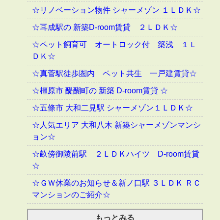
☆リノベーション物件 シャーメゾン １ＬＤＫ☆
☆耳成駅の 新築D-room賃貸 ２ＬＤＫ☆
☆ペット飼育可 オートロック付 築浅 １Ｌ
ＤＫ☆
☆真菅駅徒歩圏内 ペット共生 一戸建賃貸☆
☆橿原市 醍醐町の 新築 D-room賃貸 ☆
☆五條市 大和二見駅 シャーメゾン１ＬＤＫ☆
☆人気エリア 大和八木 新築シャーメゾンマンシ
ョン☆
☆畝傍御陵前駅 ２ＬＤＫハイツ D-room賃貸
☆
☆ＧＷ休業のお知らせ＆新ノ口駅 ３ＬＤＫ ＲＣ
マンションのご紹介☆
もっとみる