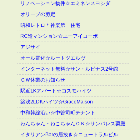
リノベーション物件☆エミネンスヨシダ
オリーブの剪定
昭和レトロ＊神楽第一住宅
RC造マンション☆ユーアイコーポ
アジサイ
オール電化☆ルートツエルヴ
インターネット無料☆サン・ルピナス2号館
ＧＷ休業のお知らせ
駅近1Kアパート☆コスモハイツ
築浅2LDKハイツ☆GraceMaison
中和幹線沿い☆中曽司町テナント
わんちゃん・ねこちゃんＯＫ☆サンパレス粟殿
イタリアンBarの居抜き☆ニュートラルビル