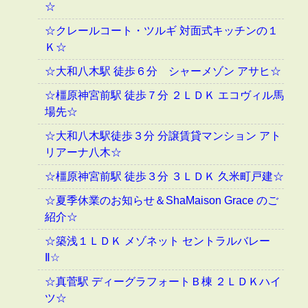
☆
☆クレールコート・ツルギ 対面式キッチンの１
Ｋ☆
☆大和八木駅 徒歩６分 シャーメゾン アサヒ☆
☆橿原神宮前駅 徒歩７分 ２ＬＤＫ エコヴィル馬
場先☆
☆大和八木駅徒歩３分 分譲賃貸マンション アト
リアーナ八木☆
☆橿原神宮前駅 徒歩３分 ３ＬＤＫ 久米町戸建☆
☆夏季休業のお知らせ＆ShaMaison Grace のご
紹介☆
☆築浅１ＬＤＫ メゾネット セントラルバレー
Ⅱ☆
☆真菅駅 ディーグラフォートＢ棟 ２ＬＤＫハイ
ツ☆