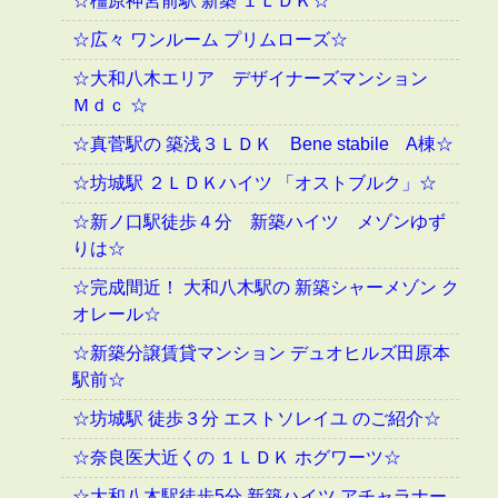
☆橿原神宮前駅 新築 １ＬＤＫ☆
☆広々 ワンルーム プリムローズ☆
☆大和八木エリア デザイナーズマンション
Ｍｄｃ ☆
☆真菅駅の 築浅３ＬＤＫ Bene stabile A棟☆
☆坊城駅 ２ＬＤＫハイツ 「オストブルク」☆
☆新ノ口駅徒歩４分 新築ハイツ メゾンゆず
りは☆
☆完成間近！ 大和八木駅の 新築シャーメゾン ク
オレール☆
☆新築分譲賃貸マンション デュオヒルズ田原本
駅前☆
☆坊城駅 徒歩３分 エストソレイユ のご紹介☆
☆奈良医大近くの １ＬＤＫ ホグワーツ☆
☆大和八木駅徒歩5分 新築ハイツ アチャラナー