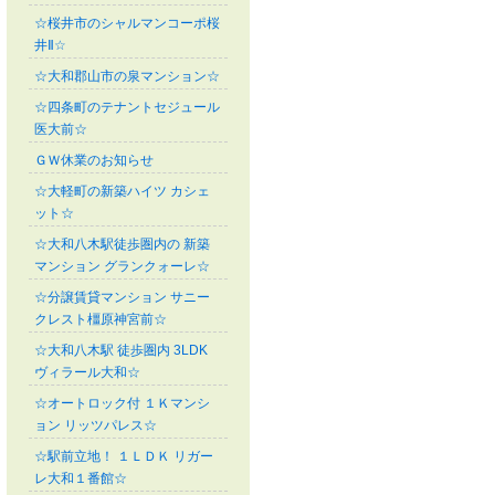
☆桜井市のシャルマンコーポ桜
井Ⅱ☆
☆大和郡山市の泉マンション☆
☆四条町のテナントセジュール
医大前☆
ＧＷ休業のお知らせ
☆大軽町の新築ハイツ カシェ
ット☆
☆大和八木駅徒歩圏内の 新築
マンション グランクォーレ☆
☆分譲賃貸マンション サニー
クレスト橿原神宮前☆
☆大和八木駅 徒歩圏内 3LDK
ヴィラール大和☆
☆オートロック付 １Ｋマンシ
ョン リッツパレス☆
☆駅前立地！ １ＬＤＫ リガー
レ大和１番館☆