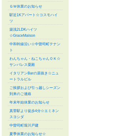
ＧＷ休業のお知らせ
駅近1Kアパート☆コスモハイ
ツ
築浅2LDKハイツ
☆GraceMaison
中和幹線沿い☆中曽司町テナン
ト
わんちゃん・ねこちゃんＯＫ☆
サンパレス粟殿
イタリアンBarの居抜き☆ニュ
ートラルビル
ご挨拶および引っ越しシーズン
到来のご連絡
年末年始休業のお知らせ
真菅駅より徒歩4分☆エミネン
スヨシダ
中曽司町堀川戸建
夏季休業のお知らせ☆