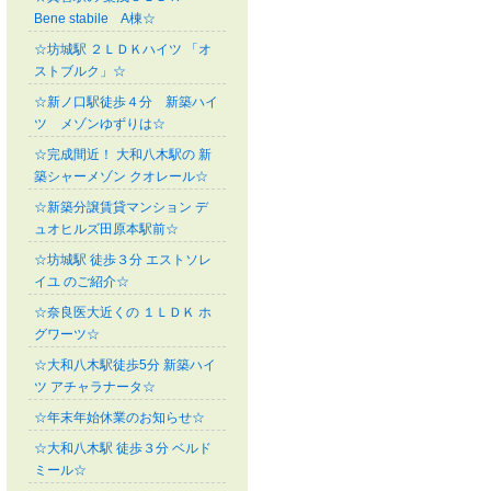
Bene stabile A棟☆
☆坊城駅 ２ＬＤＫハイツ 「オ
ストブルク」☆
☆新ノ口駅徒歩４分 新築ハイ
ツ メゾンゆずりは☆
☆完成間近！ 大和八木駅の 新
築シャーメゾン クオレール☆
☆新築分譲賃貸マンション デ
ュオヒルズ田原本駅前☆
☆坊城駅 徒歩３分 エストソレ
イユ のご紹介☆
☆奈良医大近くの １ＬＤＫ ホ
グワーツ☆
☆大和八木駅徒歩5分 新築ハイ
ツ アチャラナータ☆
☆年末年始休業のお知らせ☆
☆大和八木駅 徒歩３分 ベルド
ミール☆