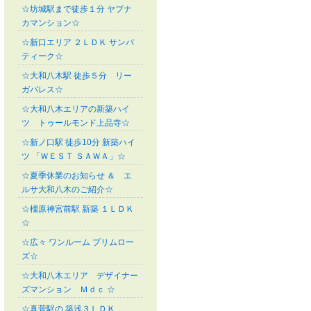
☆坊城駅まで徒歩１分 ヤブナ
カマンション☆
☆新口エリア ２ＬＤＫ サンパ
ティーク☆
☆大和八木駅 徒歩５分 リー
ガパレス☆
☆大和八木エリアの新築ハイ
ツ トゥールモンド上品寺☆
☆新ノ口駅 徒歩10分 新築ハイ
ツ 「ＷＥＳＴ ＳＡＷＡ」☆
☆夏季休業のお知らせ ＆ エ
ルサ大和八木のご紹介☆
☆橿原神宮前駅 新築 １ＬＤＫ
☆
☆広々 ワンルーム プリムロー
ズ☆
☆大和八木エリア デザイナー
ズマンション Ｍｄｃ ☆
☆真菅駅の 築浅３ＬＤＫ