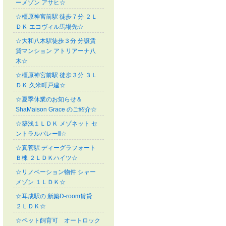
ーメゾン アサヒ☆
☆橿原神宮前駅 徒歩７分 ２Ｌ
ＤＫ エコヴィル馬場先☆
☆大和八木駅徒歩３分 分譲賃
貸マンション アトリアーナ八
木☆
☆橿原神宮前駅 徒歩３分 ３Ｌ
ＤＫ 久米町戸建☆
☆夏季休業のお知らせ＆
ShaMaison Grace のご紹介☆
☆築浅１ＬＤＫ メゾネット セ
ントラルバレーⅡ☆
☆真菅駅 ディーグラフォート
Ｂ棟 ２ＬＤＫハイツ☆
☆リノベーション物件 シャー
メゾン １ＬＤＫ☆
☆耳成駅の 新築D-room賃貸
２ＬＤＫ☆
☆ペット飼育可 オートロック