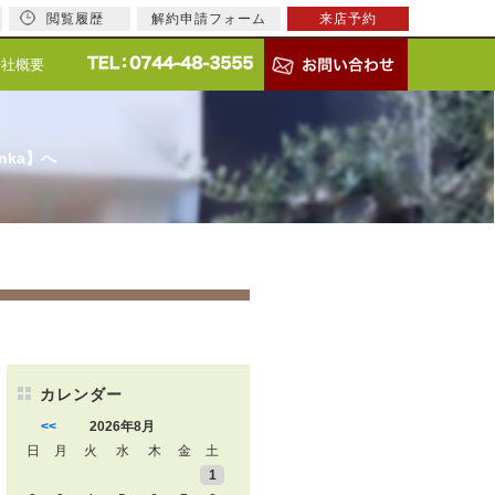
閲覧履歴
解約申請フォーム
来店予約
会社概要
nka】へ
カレンダー
<<
2026年8月
日
月
火
水
木
金
土
1