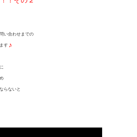
！！その２
問い合わせまでの
ます
に
め
ならないと