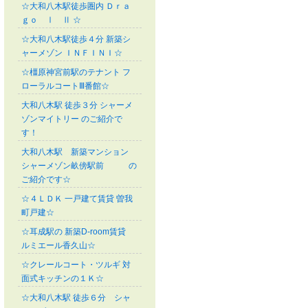
☆大和八木駅徒歩圏内 Ｄｒａ
ｇｏ Ⅰ Ⅱ ☆
☆大和八木駅徒歩４分 新築シ
ャーメゾン ＩＮＦＩＮＩ☆
☆橿原神宮前駅のテナント フ
ローラルコートⅢ番館☆
大和八木駅 徒歩３分 シャーメ
ゾンマイトリー のご紹介で
す！
大和八木駅 新築マンション
シャーメゾン畝傍駅前 の
ご紹介です☆
☆４ＬＤＫ 一戸建て賃貸 曽我
町戸建☆
☆耳成駅の 新築D-room賃貸
ルミエール香久山☆
☆クレールコート・ツルギ 対
面式キッチンの１Ｋ☆
☆大和八木駅 徒歩６分 シャ