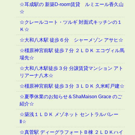
☆耳成駅の 新築D-room賃貸 ルミエール香久山
☆
☆クレールコート・ツルギ 対面式キッチンの１
Ｋ☆
☆大和八木駅 徒歩６分 シャーメゾン アサヒ☆
☆橿原神宮前駅 徒歩７分 ２ＬＤＫ エコヴィル馬
場先☆
☆大和八木駅徒歩３分 分譲賃貸マンション アト
リアーナ八木☆
☆橿原神宮前駅 徒歩３分 ３ＬＤＫ 久米町戸建☆
☆夏季休業のお知らせ＆ShaMaison Grace のご
紹介☆
☆築浅１ＬＤＫ メゾネット セントラルバレー
Ⅱ☆
☆真菅駅 ディーグラフォートＢ棟 ２ＬＤＫハイ