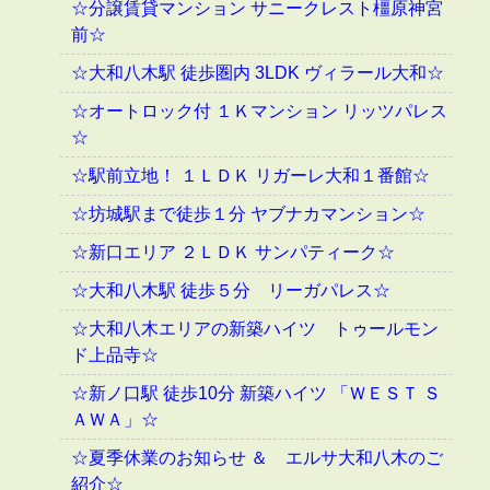
☆分譲賃貸マンション サニークレスト橿原神宮
前☆
☆大和八木駅 徒歩圏内 3LDK ヴィラール大和☆
☆オートロック付 １Ｋマンション リッツパレス
☆
☆駅前立地！ １ＬＤＫ リガーレ大和１番館☆
☆坊城駅まで徒歩１分 ヤブナカマンション☆
☆新口エリア ２ＬＤＫ サンパティーク☆
☆大和八木駅 徒歩５分 リーガパレス☆
☆大和八木エリアの新築ハイツ トゥールモン
ド上品寺☆
☆新ノ口駅 徒歩10分 新築ハイツ 「ＷＥＳＴ Ｓ
ＡＷＡ」☆
☆夏季休業のお知らせ ＆ エルサ大和八木のご
紹介☆