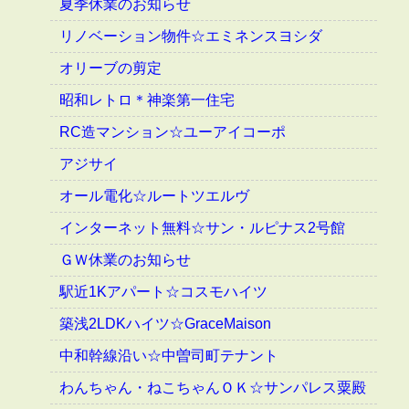
夏季休業のお知らせ
リノベーション物件☆エミネンスヨシダ
オリーブの剪定
昭和レトロ＊神楽第一住宅
RC造マンション☆ユーアイコーポ
アジサイ
オール電化☆ルートツエルヴ
インターネット無料☆サン・ルピナス2号館
ＧＷ休業のお知らせ
駅近1Kアパート☆コスモハイツ
築浅2LDKハイツ☆GraceMaison
中和幹線沿い☆中曽司町テナント
わんちゃん・ねこちゃんＯＫ☆サンパレス粟殿