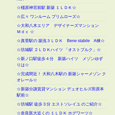
☆橿原神宮前駅 新築 １ＬＤＫ☆
☆広々 ワンルーム プリムローズ☆
☆大和八木エリア デザイナーズマンション
Ｍｄｃ ☆
☆真菅駅の 築浅３ＬＤＫ Bene stabile A棟☆
☆坊城駅 ２ＬＤＫハイツ 「オストブルク」☆
☆新ノ口駅徒歩４分 新築ハイツ メゾンゆず
りは☆
☆完成間近！ 大和八木駅の 新築シャーメゾン ク
オレール☆
☆新築分譲賃貸マンション デュオヒルズ田原本
駅前☆
☆坊城駅 徒歩３分 エストソレイユ のご紹介☆
☆奈良医大近くの １ＬＤＫ ホグワーツ☆