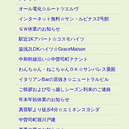
オール電化☆ルートツエルヴ
インターネット無料☆サン・ルピナス2号館
ＧＷ休業のお知らせ
駅近1Kアパート☆コスモハイツ
築浅2LDKハイツ☆GraceMaison
中和幹線沿い☆中曽司町テナント
わんちゃん・ねこちゃんＯＫ☆サンパレス粟殿
イタリアンBarの居抜き☆ニュートラルビル
ご挨拶および引っ越しシーズン到来のご連絡
年末年始休業のお知らせ
真菅駅より徒歩4分☆エミネンスヨシダ
中曽司町堀川戸建