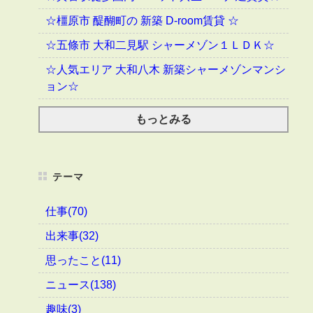
☆橿原市 醍醐町の 新築 D-room賃貸 ☆
☆五條市 大和二見駅 シャーメゾン１ＬＤＫ☆
☆人気エリア 大和八木 新築シャーメゾンマンシ
ョン☆
もっとみる
テーマ
仕事(70)
出来事(32)
思ったこと(11)
ニュース(138)
趣味(3)