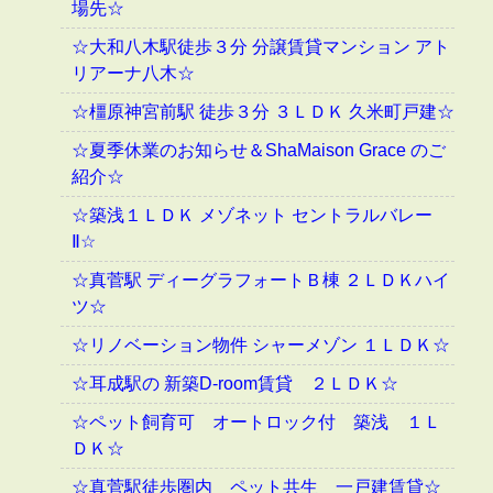
場先☆
☆大和八木駅徒歩３分 分譲賃貸マンション アト
リアーナ八木☆
☆橿原神宮前駅 徒歩３分 ３ＬＤＫ 久米町戸建☆
☆夏季休業のお知らせ＆ShaMaison Grace のご
紹介☆
☆築浅１ＬＤＫ メゾネット セントラルバレー
Ⅱ☆
☆真菅駅 ディーグラフォートＢ棟 ２ＬＤＫハイ
ツ☆
☆リノベーション物件 シャーメゾン １ＬＤＫ☆
☆耳成駅の 新築D-room賃貸 ２ＬＤＫ☆
☆ペット飼育可 オートロック付 築浅 １Ｌ
ＤＫ☆
☆真菅駅徒歩圏内 ペット共生 一戸建賃貸☆