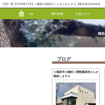
月別一覧【2018年11月】 | 橿原の賃貸のことならならすも【株式会社shinka】
top
物件検索
お気に入り
橿原
ブログ
☆橿原市土橋町に透塾橿原校さんが
開校します☆