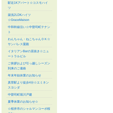
駅近1Kアパート☆コスモハイ
ツ
築浅2LDKハイツ
☆GraceMaison
中和幹線沿い☆中曽司町テナン
ト
わんちゃん・ねこちゃんＯＫ☆
サンパレス粟殿
イタリアンBarの居抜き☆ニュ
ートラルビル
ご挨拶および引っ越しシーズン
到来のご連絡
年末年始休業のお知らせ
真菅駅より徒歩4分☆エミネン
スヨシダ
中曽司町堀川戸建
夏季休業のお知らせ☆
☆桜井市のシャルマンコーポ桜