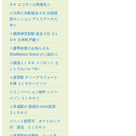
ＤＫ エコヴィル馬場先☆
☆大和八木駅徒歩３分 分譲賃
貸マンション アトリアーナ八
木☆
☆橿原神宮前駅 徒歩３分 ３Ｌ
ＤＫ 久米町戸建☆
☆夏季休業のお知らせ＆
ShaMaison Grace のご紹介☆
☆築浅１ＬＤＫ メゾネット セ
ントラルバレーⅡ☆
☆真菅駅 ディーグラフォート
Ｂ棟 ２ＬＤＫハイツ☆
☆リノベーション物件 シャー
メゾン １ＬＤＫ☆
☆耳成駅の 新築D-room賃貸
２ＬＤＫ☆
☆ペット飼育可 オートロック
付 築浅 １ＬＤＫ☆
☆真菅駅徒歩圏内 ペット共