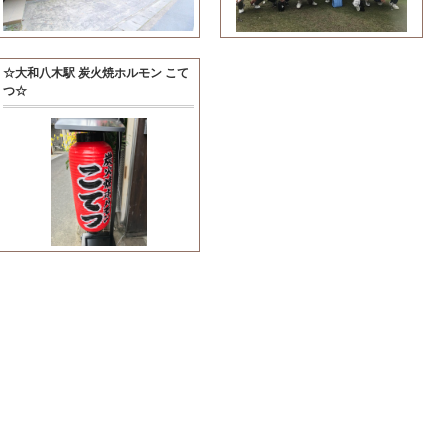
☆大和八木駅 炭火焼ホルモン こて
つ☆