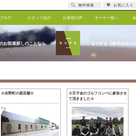
物件検索
お気に入り
ブログ
スタッフ紹介
お客様の声
オーナー様へ
のお部屋探しのことなら
ならすも【株式会社shi
☆吉野町の貸店舗☆
☆壬子会のゴルフコンペに参加させ
て頂きました☆