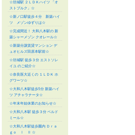
☆坊城駅 ２ＬＤＫハイツ 「オ
ストブルク」☆
☆新ノ口駅徒歩４分 新築ハイ
ツ メゾンゆずりは☆
☆完成間近！ 大和八木駅の 新
築シャーメゾン クオレール☆
☆新築分譲賃貸マンション デ
ュオヒルズ田原本駅前☆
☆坊城駅 徒歩３分 エストソレ
イユ のご紹介☆
☆奈良医大近くの １ＬＤＫ ホ
グワーツ☆
☆大和八木駅徒歩5分 新築ハイ
ツ アチャラナータ☆
☆年末年始休業のお知らせ☆
☆大和八木駅 徒歩３分 ベルド
ミール☆
☆大和八木駅徒歩圏内 Ｄｒａ
ｇｏ Ⅰ Ⅱ ☆