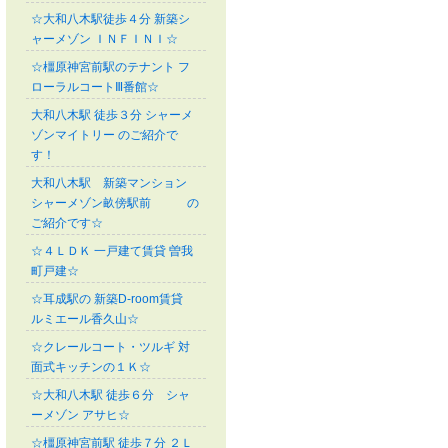
☆大和八木駅徒歩４分 新築シ
ャーメゾン ＩＮＦＩＮＩ☆
☆橿原神宮前駅のテナント フ
ローラルコートⅢ番館☆
大和八木駅 徒歩３分 シャーメ
ゾンマイトリー のご紹介で
す！
大和八木駅 新築マンション
シャーメゾン畝傍駅前 の
ご紹介です☆
☆４ＬＤＫ 一戸建て賃貸 曽我
町戸建☆
☆耳成駅の 新築D-room賃貸
ルミエール香久山☆
☆クレールコート・ツルギ 対
面式キッチンの１Ｋ☆
☆大和八木駅 徒歩６分 シャ
ーメゾン アサヒ☆
☆橿原神宮前駅 徒歩７分 ２Ｌ