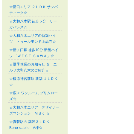
☆新口エリア ２ＬＤＫ サンパ
ティーク☆
☆大和八木駅 徒歩５分 リー
ガパレス☆
☆大和八木エリアの新築ハイ
ツ トゥールモンド上品寺☆
☆新ノ口駅 徒歩10分 新築ハイ
ツ 「ＷＥＳＴ ＳＡＷＡ」☆
☆夏季休業のお知らせ ＆ エ
ルサ大和八木のご紹介☆
☆橿原神宮前駅 新築 １ＬＤＫ
☆
☆広々 ワンルーム プリムロー
ズ☆
☆大和八木エリア デザイナー
ズマンション Ｍｄｃ ☆
☆真菅駅の 築浅３ＬＤＫ
Bene stabile A棟☆