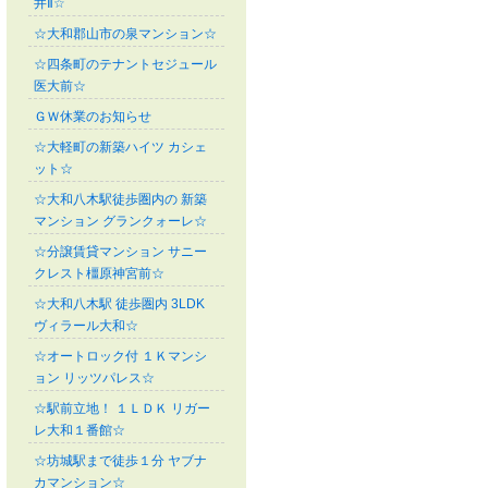
井Ⅱ☆
☆大和郡山市の泉マンション☆
☆四条町のテナントセジュール
医大前☆
ＧＷ休業のお知らせ
☆大軽町の新築ハイツ カシェ
ット☆
☆大和八木駅徒歩圏内の 新築
マンション グランクォーレ☆
☆分譲賃貸マンション サニー
クレスト橿原神宮前☆
☆大和八木駅 徒歩圏内 3LDK
ヴィラール大和☆
☆オートロック付 １Ｋマンシ
ョン リッツパレス☆
☆駅前立地！ １ＬＤＫ リガー
レ大和１番館☆
☆坊城駅まで徒歩１分 ヤブナ
カマンション☆