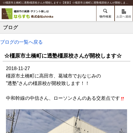
☆橿原市土橋町に透塾橿原校さんが開校します☆【更新】☆橿原市土橋町に透塾橿原校さんが開校します☆ | 橿原の賃貸のことならならすも【株式会社shinka】
物件検索
お店へ連絡
ブログ
ブログの一覧へ戻る
☆橿原市土橋町に透塾橿原校さんが開校します☆
2018-11-27
橿原市土橋町に高田市、葛城市でおなじみの
”透塾”さんの橿原校が開校致します！！
中和幹線の中信さん、ローソンさんのある交差点です