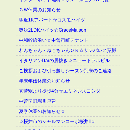
ＧＷ休業のお知らせ
駅近1Kアパート☆コスモハイツ
築浅2LDKハイツ☆GraceMaison
中和幹線沿い☆中曽司町テナント
わんちゃん・ねこちゃんＯＫ☆サンパレス粟殿
イタリアンBarの居抜き☆ニュートラルビル
ご挨拶および引っ越しシーズン到来のご連絡
年末年始休業のお知らせ
真菅駅より徒歩4分☆エミネンスヨシダ
中曽司町堀川戸建
夏季休業のお知らせ☆
☆桜井市のシャルマンコーポ桜井Ⅱ☆