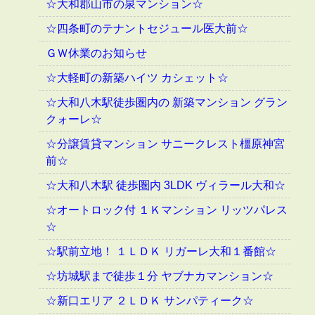
☆大和郡山市の泉マンション☆
☆四条町のテナントセジュール医大前☆
ＧＷ休業のお知らせ
☆大軽町の新築ハイツ カシェット☆
☆大和八木駅徒歩圏内の 新築マンション グラン
クォーレ☆
☆分譲賃貸マンション サニークレスト橿原神宮
前☆
☆大和八木駅 徒歩圏内 3LDK ヴィラール大和☆
☆オートロック付 １Ｋマンション リッツパレス
☆
☆駅前立地！ １ＬＤＫ リガーレ大和１番館☆
☆坊城駅まで徒歩１分 ヤブナカマンション☆
☆新口エリア ２ＬＤＫ サンパティーク☆