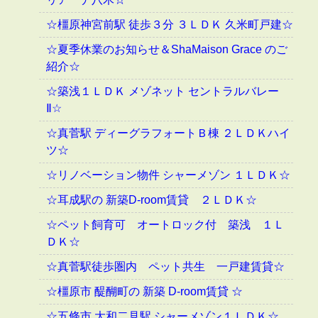
☆橿原神宮前駅 徒歩３分 ３ＬＤＫ 久米町戸建☆
☆夏季休業のお知らせ＆ShaMaison Grace のご
紹介☆
☆築浅１ＬＤＫ メゾネット セントラルバレー
Ⅱ☆
☆真菅駅 ディーグラフォートＢ棟 ２ＬＤＫハイ
ツ☆
☆リノベーション物件 シャーメゾン １ＬＤＫ☆
☆耳成駅の 新築D-room賃貸 ２ＬＤＫ☆
☆ペット飼育可 オートロック付 築浅 １Ｌ
ＤＫ☆
☆真菅駅徒歩圏内 ペット共生 一戸建賃貸☆
☆橿原市 醍醐町の 新築 D-room賃貸 ☆
☆五條市 大和二見駅 シャーメゾン１ＬＤＫ☆