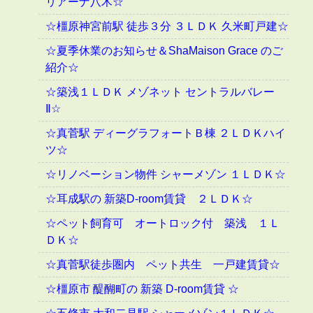
リアーナ八木☆
☆橿原神宮前駅 徒歩３分 ３ＬＤＫ 久米町戸建☆
☆夏季休業のお知らせ＆ShaMaison Grace のご
紹介☆
☆築浅１ＬＤＫ メゾネット セントラルバレー
Ⅱ☆
☆真菅駅 ディーグラフォートＢ棟 ２ＬＤＫハイ
ツ☆
☆リノベーション物件 シャーメゾン １ＬＤＫ☆
☆耳成駅の 新築D-room賃貸 ２ＬＤＫ☆
☆ペット飼育可 オートロック付 築浅 １Ｌ
ＤＫ☆
☆真菅駅徒歩圏内 ペット共生 一戸建賃貸☆
☆橿原市 醍醐町の 新築 D-room賃貸 ☆