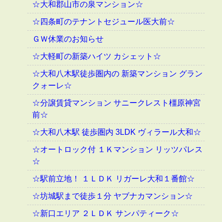
☆大和郡山市の泉マンション☆
☆四条町のテナントセジュール医大前☆
ＧＷ休業のお知らせ
☆大軽町の新築ハイツ カシェット☆
☆大和八木駅徒歩圏内の 新築マンション グラン
クォーレ☆
☆分譲賃貸マンション サニークレスト橿原神宮
前☆
☆大和八木駅 徒歩圏内 3LDK ヴィラール大和☆
☆オートロック付 １Ｋマンション リッツパレス
☆
☆駅前立地！ １ＬＤＫ リガーレ大和１番館☆
☆坊城駅まで徒歩１分 ヤブナカマンション☆
☆新口エリア ２ＬＤＫ サンパティーク☆