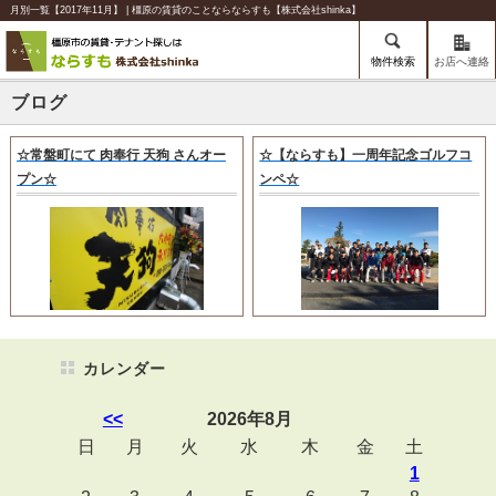
月別一覧【2017年11月】 | 橿原の賃貸のことならならすも【株式会社shinka】
物件検索
お店へ連絡
ブログ
☆常盤町にて 肉奉行 天狗 さんオー
☆【ならすも】一周年記念ゴルフコ
プン☆
ンペ☆
カレンダー
<<
2026年8月
日
月
火
水
木
金
土
1