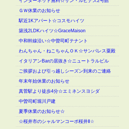
インターネット無料☆サン・ルピナス2号館
ＧＷ休業のお知らせ
駅近1Kアパート☆コスモハイツ
築浅2LDKハイツ☆GraceMaison
中和幹線沿い☆中曽司町テナント
わんちゃん・ねこちゃんＯＫ☆サンパレス粟殿
イタリアンBarの居抜き☆ニュートラルビル
ご挨拶および引っ越しシーズン到来のご連絡
年末年始休業のお知らせ
真菅駅より徒歩4分☆エミネンスヨシダ
中曽司町堀川戸建
夏季休業のお知らせ☆
☆桜井市のシャルマンコーポ桜井Ⅱ☆