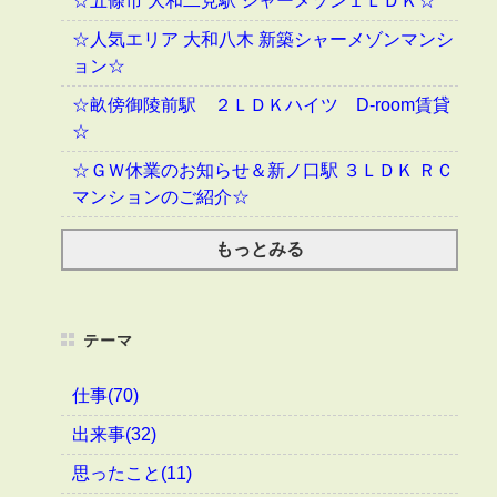
☆五條市 大和二見駅 シャーメゾン１ＬＤＫ☆
☆人気エリア 大和八木 新築シャーメゾンマンシ
ョン☆
☆畝傍御陵前駅 ２ＬＤＫハイツ D-room賃貸
☆
☆ＧＷ休業のお知らせ＆新ノ口駅 ３ＬＤＫ ＲＣ
マンションのご紹介☆
もっとみる
テーマ
仕事(70)
出来事(32)
思ったこと(11)