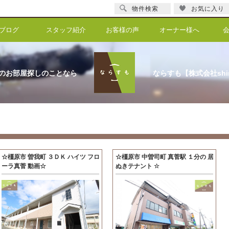
物件検索
お気に入り
ブログ
スタッフ紹介
お客様の声
オーナー様へ
のお部屋探しのことなら
ならすも【株式会社shi
☆橿原市 曽我町 ３ＤＫ ハイツ フロ
☆橿原市 中曽司町 真菅駅 １分の 居
ーラ真菅 動画☆
ぬきテナント ☆