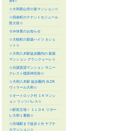
井Ⅱ☆
☆大和郡山市の泉マンション☆
☆四条町のテナントセジュール
医大前☆
ＧＷ休業のお知らせ
☆大軽町の新築ハイツ カシェ
ット☆
☆大和八木駅徒歩圏内の 新築
マンション グランクォーレ☆
☆分譲賃貸マンション サニー
クレスト橿原神宮前☆
☆大和八木駅 徒歩圏内 3LDK
ヴィラール大和☆
☆オートロック付 １Ｋマンシ
ョン リッツパレス☆
☆駅前立地！ １ＬＤＫ リガー
レ大和１番館☆
☆坊城駅まで徒歩１分 ヤブナ
カマンション☆