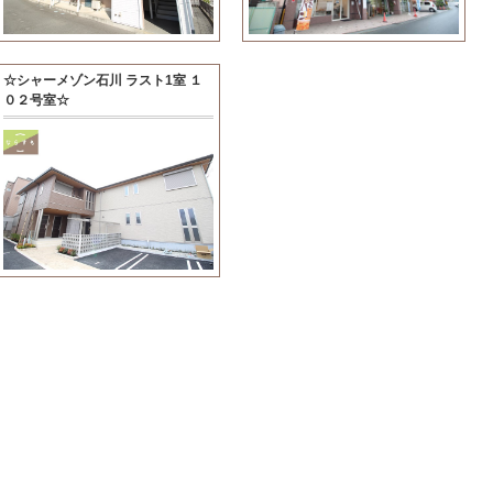
☆シャーメゾン石川 ラスト1室 １
０２号室☆