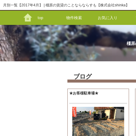
月別一覧【2017年4月】 | 橿原の賃貸のことならならすも【株式会社shinka】
top
物件検索
お気に入り
橿原
ブログ
★お客様駐車場★