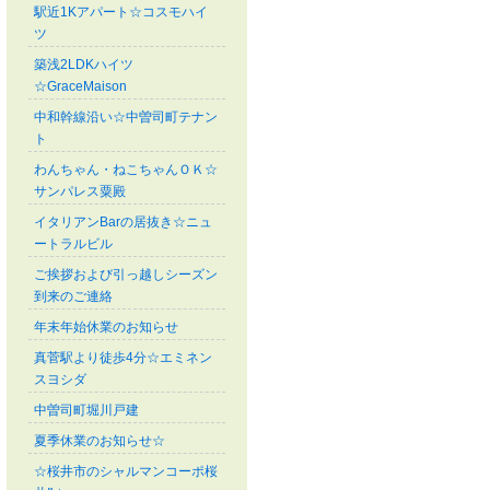
駅近1Kアパート☆コスモハイ
ツ
築浅2LDKハイツ
☆GraceMaison
中和幹線沿い☆中曽司町テナン
ト
わんちゃん・ねこちゃんＯＫ☆
サンパレス粟殿
イタリアンBarの居抜き☆ニュ
ートラルビル
ご挨拶および引っ越しシーズン
到来のご連絡
年末年始休業のお知らせ
真菅駅より徒歩4分☆エミネン
スヨシダ
中曽司町堀川戸建
夏季休業のお知らせ☆
☆桜井市のシャルマンコーポ桜