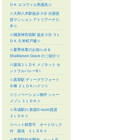
ＤＫ エコヴィル馬場先☆
☆大和八木駅徒歩３分 分譲賃
貸マンション アトリアーナ八
木☆
☆橿原神宮前駅 徒歩３分 ３Ｌ
ＤＫ 久米町戸建☆
☆夏季休業のお知らせ＆
ShaMaison Grace のご紹介☆
☆築浅１ＬＤＫ メゾネット セ
ントラルバレーⅡ☆
☆真菅駅 ディーグラフォート
Ｂ棟 ２ＬＤＫハイツ☆
☆リノベーション物件 シャー
メゾン １ＬＤＫ☆
☆耳成駅の 新築D-room賃貸
２ＬＤＫ☆
☆ペット飼育可 オートロック
付 築浅 １ＬＤＫ☆
☆真菅駅徒歩圏内 ペット共