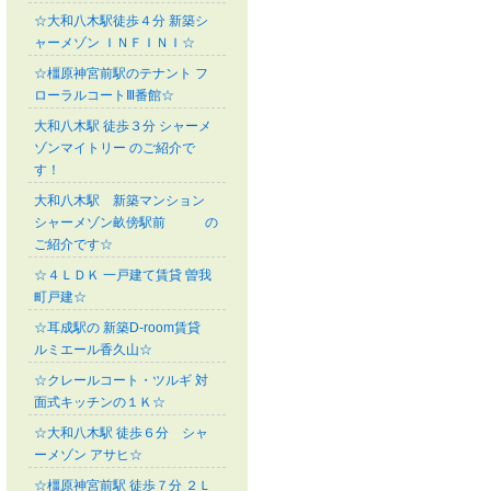
☆大和八木駅徒歩４分 新築シ
ャーメゾン ＩＮＦＩＮＩ☆
☆橿原神宮前駅のテナント フ
ローラルコートⅢ番館☆
大和八木駅 徒歩３分 シャーメ
ゾンマイトリー のご紹介で
す！
大和八木駅 新築マンション
シャーメゾン畝傍駅前 の
ご紹介です☆
☆４ＬＤＫ 一戸建て賃貸 曽我
町戸建☆
☆耳成駅の 新築D-room賃貸
ルミエール香久山☆
☆クレールコート・ツルギ 対
面式キッチンの１Ｋ☆
☆大和八木駅 徒歩６分 シャ
ーメゾン アサヒ☆
☆橿原神宮前駅 徒歩７分 ２Ｌ