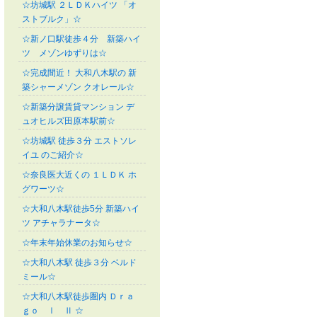
☆坊城駅 ２ＬＤＫハイツ 「オ
ストブルク」☆
☆新ノ口駅徒歩４分 新築ハイ
ツ メゾンゆずりは☆
☆完成間近！ 大和八木駅の 新
築シャーメゾン クオレール☆
☆新築分譲賃貸マンション デ
ュオヒルズ田原本駅前☆
☆坊城駅 徒歩３分 エストソレ
イユ のご紹介☆
☆奈良医大近くの １ＬＤＫ ホ
グワーツ☆
☆大和八木駅徒歩5分 新築ハイ
ツ アチャラナータ☆
☆年末年始休業のお知らせ☆
☆大和八木駅 徒歩３分 ベルド
ミール☆
☆大和八木駅徒歩圏内 Ｄｒａ
ｇｏ Ⅰ Ⅱ ☆