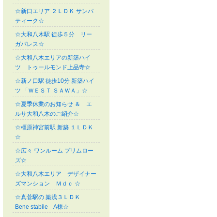
☆新口エリア ２ＬＤＫ サンパ
ティーク☆
☆大和八木駅 徒歩５分 リー
ガパレス☆
☆大和八木エリアの新築ハイ
ツ トゥールモンド上品寺☆
☆新ノ口駅 徒歩10分 新築ハイ
ツ 「ＷＥＳＴ ＳＡＷＡ」☆
☆夏季休業のお知らせ ＆ エ
ルサ大和八木のご紹介☆
☆橿原神宮前駅 新築 １ＬＤＫ
☆
☆広々 ワンルーム プリムロー
ズ☆
☆大和八木エリア デザイナー
ズマンション Ｍｄｃ ☆
☆真菅駅の 築浅３ＬＤＫ
Bene stabile A棟☆