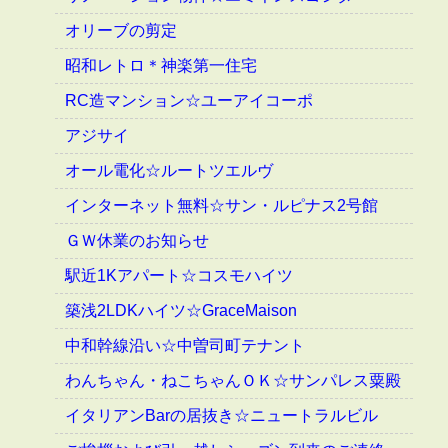
オリーブの剪定
昭和レトロ＊神楽第一住宅
RC造マンション☆ユーアイコーポ
アジサイ
オール電化☆ルートツエルヴ
インターネット無料☆サン・ルピナス2号館
ＧＷ休業のお知らせ
駅近1Kアパート☆コスモハイツ
築浅2LDKハイツ☆GraceMaison
中和幹線沿い☆中曽司町テナント
わんちゃん・ねこちゃんＯＫ☆サンパレス粟殿
イタリアンBarの居抜き☆ニュートラルビル