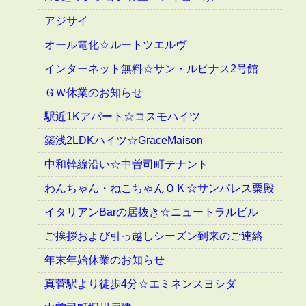
アジサイ
オール電化☆ルートツエルヴ
インターネット無料☆サン・ルピナス2号館
ＧＷ休業のお知らせ
駅近1Kアパート☆コスモハイツ
築浅2LDKハイツ☆GraceMaison
中和幹線沿い☆中曽司町テナント
わんちゃん・ねこちゃんＯＫ☆サンパレス粟殿
イタリアンBarの居抜き☆ニュートラルビル
ご挨拶および引っ越しシーズン到来のご連絡
年末年始休業のお知らせ
真菅駅より徒歩4分☆エミネンスヨシダ