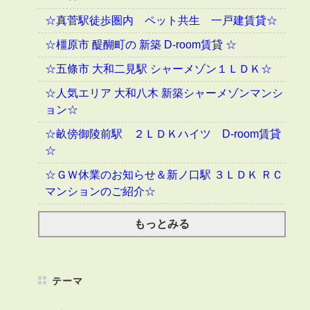
☆真菅駅徒歩圏内 ペット共生 一戸建賃貸☆
☆橿原市 醍醐町の 新築 D-room賃貸 ☆
☆五條市 大和二見駅 シャーメゾン１ＬＤＫ☆
☆人気エリア 大和八木 新築シャーメゾンマンシ
ョン☆
☆畝傍御陵前駅 ２ＬＤＫハイツ D-room賃貸
☆
☆ＧＷ休業のお知らせ＆新ノ口駅 ３ＬＤＫ ＲＣ
マンションのご紹介☆
もっとみる
テーマ