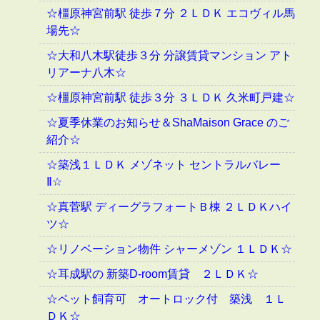
☆橿原神宮前駅 徒歩７分 ２ＬＤＫ エコヴィル馬
場先☆
☆大和八木駅徒歩３分 分譲賃貸マンション アト
リアーナ八木☆
☆橿原神宮前駅 徒歩３分 ３ＬＤＫ 久米町戸建☆
☆夏季休業のお知らせ＆ShaMaison Grace のご
紹介☆
☆築浅１ＬＤＫ メゾネット セントラルバレー
Ⅱ☆
☆真菅駅 ディーグラフォートＢ棟 ２ＬＤＫハイ
ツ☆
☆リノベーション物件 シャーメゾン １ＬＤＫ☆
☆耳成駅の 新築D-room賃貸 ２ＬＤＫ☆
☆ペット飼育可 オートロック付 築浅 １Ｌ
ＤＫ☆