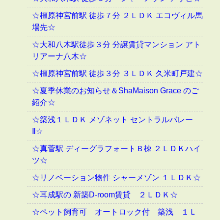
☆橿原神宮前駅 徒歩７分 ２ＬＤＫ エコヴィル馬
場先☆
☆大和八木駅徒歩３分 分譲賃貸マンション アト
リアーナ八木☆
☆橿原神宮前駅 徒歩３分 ３ＬＤＫ 久米町戸建☆
☆夏季休業のお知らせ＆ShaMaison Grace のご
紹介☆
☆築浅１ＬＤＫ メゾネット セントラルバレー
Ⅱ☆
☆真菅駅 ディーグラフォートＢ棟 ２ＬＤＫハイ
ツ☆
☆リノベーション物件 シャーメゾン １ＬＤＫ☆
☆耳成駅の 新築D-room賃貸 ２ＬＤＫ☆
☆ペット飼育可 オートロック付 築浅 １Ｌ