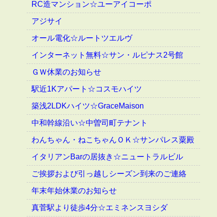
RC造マンション☆ユーアイコーポ
アジサイ
オール電化☆ルートツエルヴ
インターネット無料☆サン・ルピナス2号館
ＧＷ休業のお知らせ
駅近1Kアパート☆コスモハイツ
築浅2LDKハイツ☆GraceMaison
中和幹線沿い☆中曽司町テナント
わんちゃん・ねこちゃんＯＫ☆サンパレス粟殿
イタリアンBarの居抜き☆ニュートラルビル
ご挨拶および引っ越しシーズン到来のご連絡
年末年始休業のお知らせ
真菅駅より徒歩4分☆エミネンスヨシダ