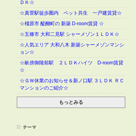
ＤＫ☆
☆真菅駅徒歩圏内 ペット共生 一戸建賃貸☆
☆橿原市 醍醐町の 新築 D-room賃貸 ☆
☆五條市 大和二見駅 シャーメゾン１ＬＤＫ☆
☆人気エリア 大和八木 新築シャーメゾンマンシ
ョン☆
☆畝傍御陵前駅 ２ＬＤＫハイツ D-room賃貸
☆
☆ＧＷ休業のお知らせ＆新ノ口駅 ３ＬＤＫ ＲＣ
マンションのご紹介☆
もっとみる
テーマ