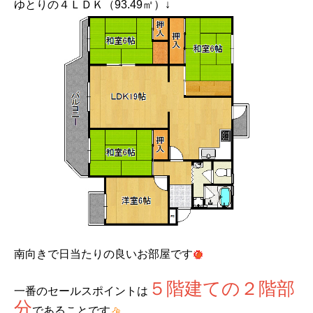
ゆとりの４ＬＤＫ（93.49㎡）↓
南向きで日当たりの良いお部屋です
５階建ての２階部
一番のセールスポイントは
分
であることです