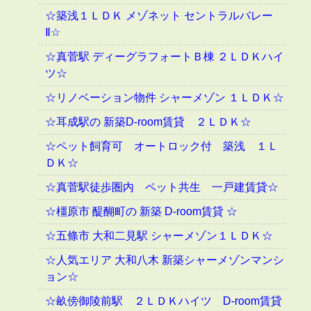
☆築浅１ＬＤＫ メゾネット セントラルバレー
Ⅱ☆
☆真菅駅 ディーグラフォートＢ棟 ２ＬＤＫハイ
ツ☆
☆リノベーション物件 シャーメゾン １ＬＤＫ☆
☆耳成駅の 新築D-room賃貸 ２ＬＤＫ☆
☆ペット飼育可 オートロック付 築浅 １Ｌ
ＤＫ☆
☆真菅駅徒歩圏内 ペット共生 一戸建賃貸☆
☆橿原市 醍醐町の 新築 D-room賃貸 ☆
☆五條市 大和二見駅 シャーメゾン１ＬＤＫ☆
☆人気エリア 大和八木 新築シャーメゾンマンシ
ョン☆
☆畝傍御陵前駅 ２ＬＤＫハイツ D-room賃貸