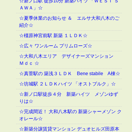
☆新ノ口駅 徒歩10分 新築ハイツ 「ＷＥＳＴ Ｓ
ＡＷＡ」☆
☆夏季休業のお知らせ ＆ エルサ大和八木のご
紹介☆
☆橿原神宮前駅 新築 １ＬＤＫ☆
☆広々 ワンルーム プリムローズ☆
☆大和八木エリア デザイナーズマンション
Ｍｄｃ ☆
☆真菅駅の 築浅３ＬＤＫ Bene stabile A棟☆
☆坊城駅 ２ＬＤＫハイツ 「オストブルク」☆
☆新ノ口駅徒歩４分 新築ハイツ メゾンゆず
りは☆
☆完成間近！ 大和八木駅の 新築シャーメゾン ク
オレール☆
☆新築分譲賃貸マンション デュオヒルズ田原本