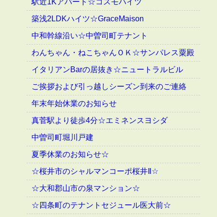
駅近1Kアパート☆コスモハイツ
築浅2LDKハイツ☆GraceMaison
中和幹線沿い☆中曽司町テナント
わんちゃん・ねこちゃんＯＫ☆サンパレス粟殿
イタリアンBarの居抜き☆ニュートラルビル
ご挨拶および引っ越しシーズン到来のご連絡
年末年始休業のお知らせ
真菅駅より徒歩4分☆エミネンスヨシダ
中曽司町堀川戸建
夏季休業のお知らせ☆
☆桜井市のシャルマンコーポ桜井Ⅱ☆
☆大和郡山市の泉マンション☆
☆四条町のテナントセジュール医大前☆