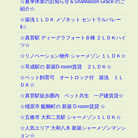
☆夏季休業のお知らせ＆ShaMaison Grace のご
紹介☆
☆築浅１ＬＤＫ メゾネット セントラルバレー
Ⅱ☆
☆真菅駅 ディーグラフォートＢ棟 ２ＬＤＫハイ
ツ☆
☆リノベーション物件 シャーメゾン １ＬＤＫ☆
☆耳成駅の 新築D-room賃貸 ２ＬＤＫ☆
☆ペット飼育可 オートロック付 築浅 １Ｌ
ＤＫ☆
☆真菅駅徒歩圏内 ペット共生 一戸建賃貸☆
☆橿原市 醍醐町の 新築 D-room賃貸 ☆
☆五條市 大和二見駅 シャーメゾン１ＬＤＫ☆
☆人気エリア 大和八木 新築シャーメゾンマンシ
ョン☆