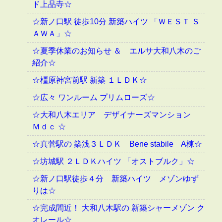
ド上品寺☆
☆新ノ口駅 徒歩10分 新築ハイツ 「ＷＥＳＴ Ｓ
ＡＷＡ」☆
☆夏季休業のお知らせ ＆ エルサ大和八木のご
紹介☆
☆橿原神宮前駅 新築 １ＬＤＫ☆
☆広々 ワンルーム プリムローズ☆
☆大和八木エリア デザイナーズマンション
Ｍｄｃ ☆
☆真菅駅の 築浅３ＬＤＫ Bene stabile A棟☆
☆坊城駅 ２ＬＤＫハイツ 「オストブルク」☆
☆新ノ口駅徒歩４分 新築ハイツ メゾンゆず
りは☆
☆完成間近！ 大和八木駅の 新築シャーメゾン ク
オレール☆