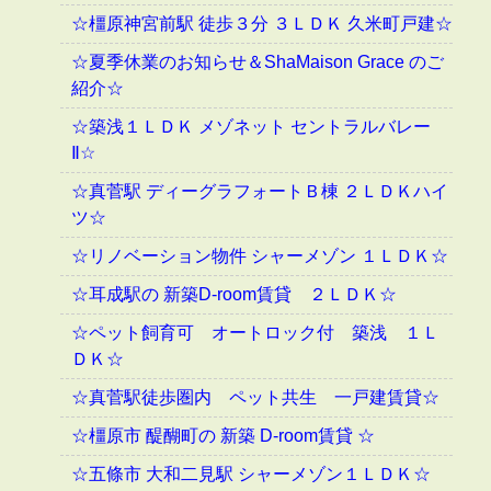
☆橿原神宮前駅 徒歩３分 ３ＬＤＫ 久米町戸建☆
☆夏季休業のお知らせ＆ShaMaison Grace のご
紹介☆
☆築浅１ＬＤＫ メゾネット セントラルバレー
Ⅱ☆
☆真菅駅 ディーグラフォートＢ棟 ２ＬＤＫハイ
ツ☆
☆リノベーション物件 シャーメゾン １ＬＤＫ☆
☆耳成駅の 新築D-room賃貸 ２ＬＤＫ☆
☆ペット飼育可 オートロック付 築浅 １Ｌ
ＤＫ☆
☆真菅駅徒歩圏内 ペット共生 一戸建賃貸☆
☆橿原市 醍醐町の 新築 D-room賃貸 ☆
☆五條市 大和二見駅 シャーメゾン１ＬＤＫ☆