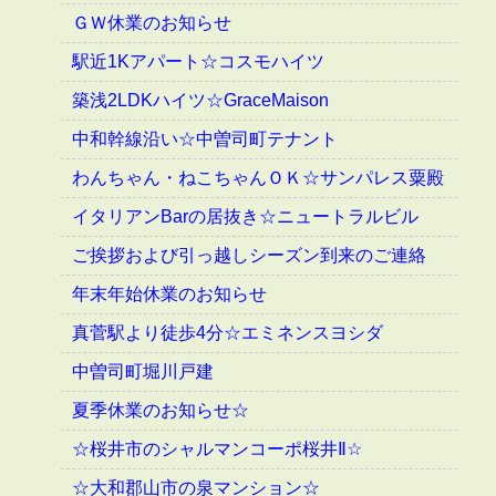
ＧＷ休業のお知らせ
駅近1Kアパート☆コスモハイツ
築浅2LDKハイツ☆GraceMaison
中和幹線沿い☆中曽司町テナント
わんちゃん・ねこちゃんＯＫ☆サンパレス粟殿
イタリアンBarの居抜き☆ニュートラルビル
ご挨拶および引っ越しシーズン到来のご連絡
年末年始休業のお知らせ
真菅駅より徒歩4分☆エミネンスヨシダ
中曽司町堀川戸建
夏季休業のお知らせ☆
☆桜井市のシャルマンコーポ桜井Ⅱ☆
☆大和郡山市の泉マンション☆