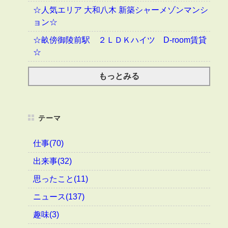
☆人気エリア 大和八木 新築シャーメゾンマンシ
ョン☆
☆畝傍御陵前駅 ２ＬＤＫハイツ D-room賃貸
☆
もっとみる
テーマ
仕事(70)
出来事(32)
思ったこと(11)
ニュース(137)
趣味(3)