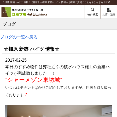
☆橿原 新築 ハイツ 情報☆【更新】☆橿原 新築 ハイツ 情報☆ | 橿原の賃貸のことならならすも【株式会社shinka】
物件検索
お店へ連絡
ブログ
ブログの一覧へ戻る
☆橿原 新築 ハイツ 情報☆
2017-02-25
本日のすすめ物件は弊社近くの積水ハウス施工の新築ハ
イツが完成致しました！！
”シャーメゾン東坊城”
いつもはテナントばかりご紹介しておりますが、住居も取り扱っ
ております