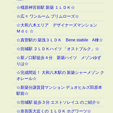
☆橿原神宮前駅 新築 １ＬＤＫ☆
☆広々 ワンルーム プリムローズ☆
☆大和八木エリア デザイナーズマンション
Ｍｄｃ ☆
☆真菅駅の 築浅３ＬＤＫ Bene stabile A棟☆
☆坊城駅 ２ＬＤＫハイツ 「オストブルク」☆
☆新ノ口駅徒歩４分 新築ハイツ メゾンゆず
りは☆
☆完成間近！ 大和八木駅の 新築シャーメゾン ク
オレール☆
☆新築分譲賃貸マンション デュオヒルズ田原本
駅前☆
☆坊城駅 徒歩３分 エストソレイユ のご紹介☆
☆奈良医大近くの １ＬＤＫ ホグワーツ☆