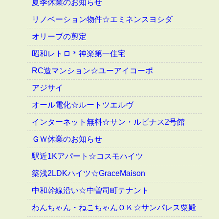
夏季休業のお知らせ
リノベーション物件☆エミネンスヨシダ
オリーブの剪定
昭和レトロ＊神楽第一住宅
RC造マンション☆ユーアイコーポ
アジサイ
オール電化☆ルートツエルヴ
インターネット無料☆サン・ルピナス2号館
ＧＷ休業のお知らせ
駅近1Kアパート☆コスモハイツ
築浅2LDKハイツ☆GraceMaison
中和幹線沿い☆中曽司町テナント
わんちゃん・ねこちゃんＯＫ☆サンパレス粟殿