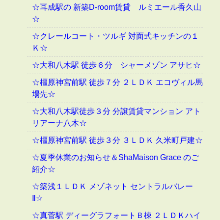
☆耳成駅の 新築D-room賃貸 ルミエール香久山
☆
☆クレールコート・ツルギ 対面式キッチンの１
Ｋ☆
☆大和八木駅 徒歩６分 シャーメゾン アサヒ☆
☆橿原神宮前駅 徒歩７分 ２ＬＤＫ エコヴィル馬
場先☆
☆大和八木駅徒歩３分 分譲賃貸マンション アト
リアーナ八木☆
☆橿原神宮前駅 徒歩３分 ３ＬＤＫ 久米町戸建☆
☆夏季休業のお知らせ＆ShaMaison Grace のご
紹介☆
☆築浅１ＬＤＫ メゾネット セントラルバレー
Ⅱ☆
☆真菅駅 ディーグラフォートＢ棟 ２ＬＤＫハイ