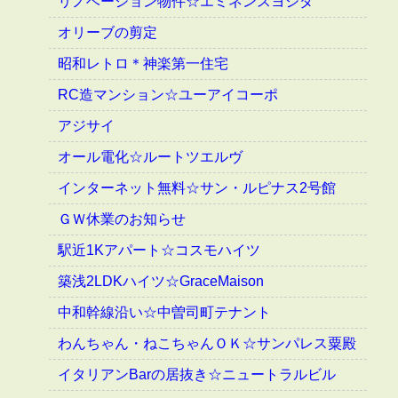
リノベーション物件☆エミネンスヨシダ
オリーブの剪定
昭和レトロ＊神楽第一住宅
RC造マンション☆ユーアイコーポ
アジサイ
オール電化☆ルートツエルヴ
インターネット無料☆サン・ルピナス2号館
ＧＷ休業のお知らせ
駅近1Kアパート☆コスモハイツ
築浅2LDKハイツ☆GraceMaison
中和幹線沿い☆中曽司町テナント
わんちゃん・ねこちゃんＯＫ☆サンパレス粟殿
イタリアンBarの居抜き☆ニュートラルビル