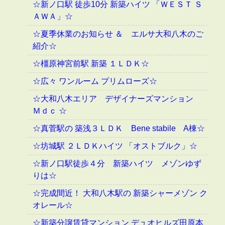
☆新ノ口駅 徒歩10分 新築ハイツ 「ＷＥＳＴ Ｓ
ＡＷＡ」☆
☆夏季休業のお知らせ ＆ エルサ大和八木のご
紹介☆
☆橿原神宮前駅 新築 １ＬＤＫ☆
☆広々 ワンルーム プリムローズ☆
☆大和八木エリア デザイナーズマンション
Ｍｄｃ ☆
☆真菅駅の 築浅３ＬＤＫ Bene stabile A棟☆
☆坊城駅 ２ＬＤＫハイツ 「オストブルク」☆
☆新ノ口駅徒歩４分 新築ハイツ メゾンゆず
りは☆
☆完成間近！ 大和八木駅の 新築シャーメゾン ク
オレール☆
☆新築分譲賃貸マンション デュオヒルズ田原本