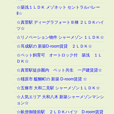
☆築浅１ＬＤＫ メゾネット セントラルバレー
Ⅱ☆
☆真菅駅 ディーグラフォートＢ棟 ２ＬＤＫハイ
ツ☆
☆リノベーション物件 シャーメゾン １ＬＤＫ☆
☆耳成駅の 新築D-room賃貸 ２ＬＤＫ☆
☆ペット飼育可 オートロック付 築浅 １Ｌ
ＤＫ☆
☆真菅駅徒歩圏内 ペット共生 一戸建賃貸☆
☆橿原市 醍醐町の 新築 D-room賃貸 ☆
☆五條市 大和二見駅 シャーメゾン１ＬＤＫ☆
☆人気エリア 大和八木 新築シャーメゾンマンシ
ョン☆
☆畝傍御陵前駅 ２ＬＤＫハイツ D-room賃貸