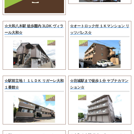
☆大和八木駅 徒歩圏内 3LDK ヴィラ
☆オートロック付 １Ｋマンション リ
ール大和☆
ッツパレス☆
☆駅前立地！ １ＬＤＫ リガーレ大和
☆坊城駅まで徒歩１分 ヤブナカマン
１番館☆
ション☆