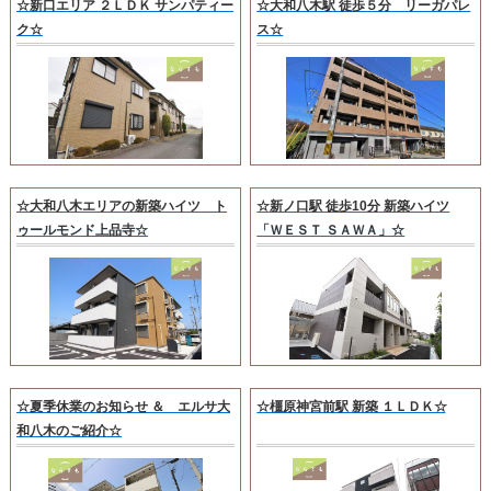
☆新口エリア ２ＬＤＫ サンパティー
☆大和八木駅 徒歩５分 リーガパレ
ク☆
ス☆
☆大和八木エリアの新築ハイツ ト
☆新ノ口駅 徒歩10分 新築ハイツ
ゥールモンド上品寺☆
「ＷＥＳＴ ＳＡＷＡ」☆
☆夏季休業のお知らせ ＆ エルサ大
☆橿原神宮前駅 新築 １ＬＤＫ☆
和八木のご紹介☆