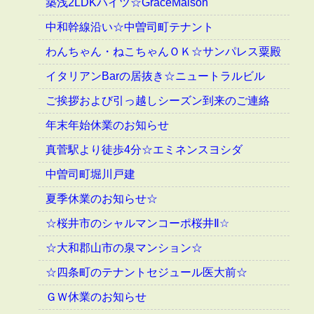
築浅2LDKハイツ☆GraceMaison
中和幹線沿い☆中曽司町テナント
わんちゃん・ねこちゃんＯＫ☆サンパレス粟殿
イタリアンBarの居抜き☆ニュートラルビル
ご挨拶および引っ越しシーズン到来のご連絡
年末年始休業のお知らせ
真菅駅より徒歩4分☆エミネンスヨシダ
中曽司町堀川戸建
夏季休業のお知らせ☆
☆桜井市のシャルマンコーポ桜井Ⅱ☆
☆大和郡山市の泉マンション☆
☆四条町のテナントセジュール医大前☆
ＧＷ休業のお知らせ