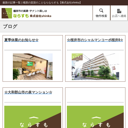
最新の記事一覧 | 橿原の賃貸のことならならすも【株式会社shinka】
物件検索
お店へ連絡
ブログ
夏季休業のお知らせ☆
☆桜井市のシャルマンコーポ桜井Ⅱ☆
☆大和郡山市の泉マンション☆