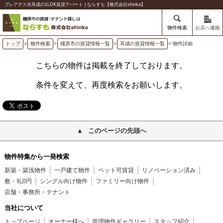
プレアデス光耳成の1LDK賃貸アパート | ならすも【株式会社shinka】
物件検索
お店へ連絡
トップ
>
物件検索
>
橿原市の賃貸情報一覧
>
耳成の賃貸情報一覧
> 物件詳細
こちらの物件は掲載を終了しております。
条件を変えて、再度検索をお願いします。
このページの先頭へ
物件特集から一発検索
新築・築浅物件
一戸建て物件
ペット可賃貸
リノベーション済み
敷・礼0円
シングル向け物件
ファミリー向け物件
店舗・事務所・テナント
当社について
トップページ
オーナー様へ
管理物件ギャラリー
スタッフ紹介