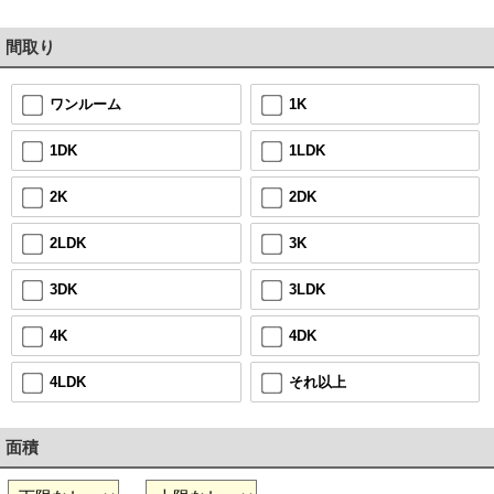
間取り
1K
ワンルーム
1LDK
1DK
2DK
2K
3K
2LDK
3LDK
3DK
4DK
4K
それ以上
4LDK
面積