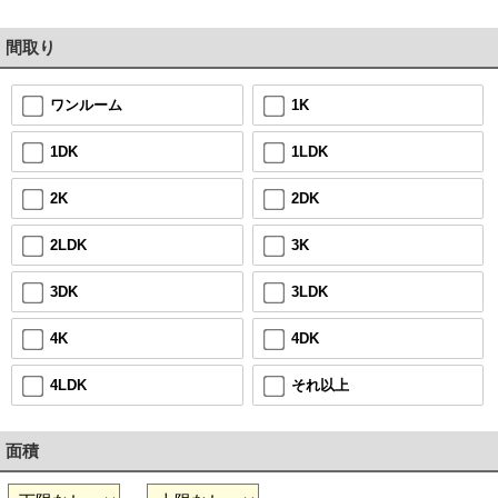
間取り
1K
ワンルーム
1LDK
1DK
2DK
2K
3K
2LDK
3LDK
3DK
4DK
4K
それ以上
4LDK
面積