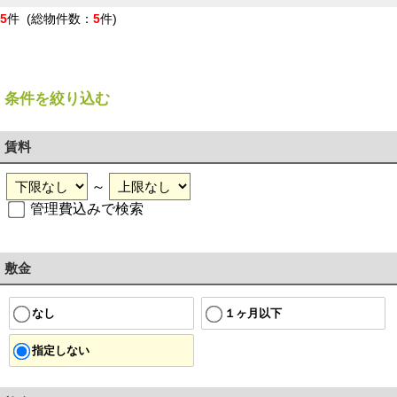
5
件 (総物件数：
5
件)
条件を絞り込む
賃料
～
管理費込みで検索
敷金
１ヶ月以下
なし
指定しない