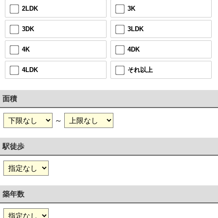
3K
2LDK
3LDK
3DK
4DK
4K
それ以上
4LDK
面積
～
駅徒歩
築年数