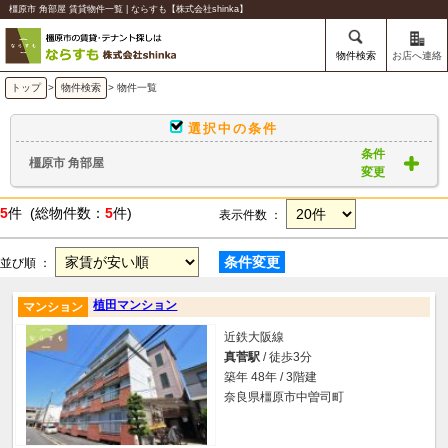
橿原市 角部屋 賃貸物件一覧 | ならすも【株式会社shinka】
物件検索
お店へ連絡
トップ
>
物件検索
> 物件一覧
選択中の条件
条件
橿原市 角部屋
変更
5
件 (総物件数：
5
件)
表示件数 ：
条件変更
並び順 ：
植田マンション
マンション
近鉄大阪線
真菅駅
/ 徒歩3分
築年 48年 / 3階建
奈良県橿原市中曽司町