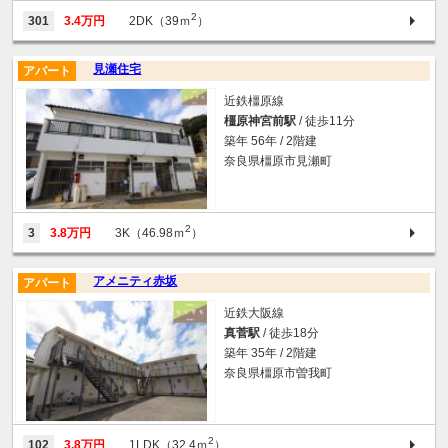
2
301
3.4万円
2DK（39ｍ
）
見瀬住宅
アパート
近鉄橿原線
橿原神宮前駅
/ 徒歩11分
築年 56年 / 2階建
奈良県橿原市見瀬町
2
3
3.8万円
3K（46.98ｍ
）
アメニティ赤坂
アパート
近鉄大阪線
真菅駅
/ 徒歩18分
築年 35年 / 2階建
奈良県橿原市曽我町
2
102
3.8万円
1LDK（32.4ｍ
）