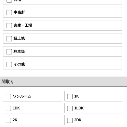
事務所
倉庫・工場
貸土地
駐車場
その他
間取り
1K
ワンルーム
1LDK
1DK
2DK
2K