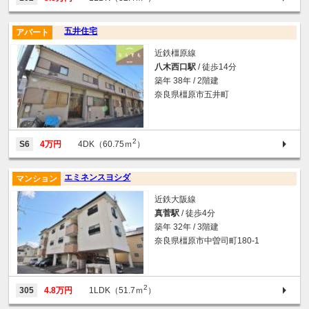
五井住宅
アパート
近鉄橿原線
八木西口駅
/ 徒歩14分
築年 38年 / 2階建
奈良県橿原市五井町
2
S6
4万円
4DK（60.75ｍ
）
エミネンスヨシダ
マンション
近鉄大阪線
真菅駅
/ 徒歩4分
築年 32年 / 3階建
奈良県橿原市中曽司町180-1
2
305
4.8万円
1LDK（51.7ｍ
）