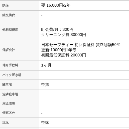
要 16,000円/2年
損保
-
鍵交換代
町会費/月：300円
他初期費用
クリーニング費:30000円
日本セーフティー 初回保証料:賃料総額50％
更新:10000円1年毎
保証会社
初回最低保証料:20000円
1ヶ月
仲介手数料
バイク置き場
空無
駐車場
近隣駐車場
周辺環境
-
借家区分
空家
現況