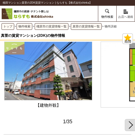
植田マンション真菅の2DK賃貸マンション | ならすも【株式会社shinka】
物件検索
お店へ連絡
トップ
>
物件検索
>
橿原市の賃貸情報一覧
>
真菅の賃貸情報一覧
> 物件詳細
真菅の賃貸マンション(2DK)の物件情報
【建物外観】
1/35