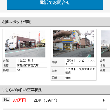
電話でお問合せ
0744-48-3555
近隣スポット情報
分類
【生活】銀行
【買う】コンビニエンス
分類
分類
ストア
名称
南都銀行真菅支店
名称
ミニストップ真菅オカモ
距離
30m
距離
名称
酒店
距離
48m
こちらの物件の空室状況
2
301
3.4万円
2DK（39ｍ
）