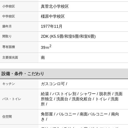
真菅北小学校区
小学校区
橿原中学校区
中学校区
1977年11月
築年月
2DK (K5.5畳/和室6畳/和室6畳)
間取り
2
39ｍ
専有面積
南
主要採光面
設備・条件・こだわり
ガスコンロ可 /
キッチン
給湯 / バストイレ別 / シャワー / 脱衣所 / 洗面
所独立 / 洗面台 / 洗面化粧台 / トイレ / 洗面
バス・トイレ
所 /
角部屋 / バルコニー / 南面バルコニー / 南向
住空間
き /