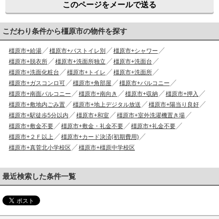
このページをメールで送る
こだわり条件から橿原市の物件を探す
橿原市+給湯
橿原市+バストイレ別
橿原市+シャワー
橿原市+脱衣所
橿原市+洗面所独立
橿原市+洗面台
橿原市+洗面化粧台
橿原市+トイレ
橿原市+洗面所
橿原市+ガスコンロ可
橿原市+角部屋
橿原市+バルコニー
橿原市+南面バルコニー
橿原市+南向き
橿原市+収納
橿原市+押入
橿原市+敷地内ごみ置
橿原市+地上デジタル放送
橿原市+陽当り良好
橿原市+駅徒歩5分以内
橿原市+和室
橿原市+室外洗濯機置き場
橿原市+敷金不要
橿原市+敷金・礼金不要
橿原市+礼金不要
橿原市+２Ｆ以上
橿原市+カード決済(初期費用)
橿原市+真菅北小学校区
橿原市+橿原中学校区
最近検索した条件一覧