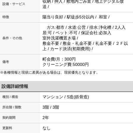
収納 / 押入 / 敷地内ごみ置 / 地上デジタル放
設備・サービス
送 /
陽当り良好 / 駅徒歩5分以内 / 和室 /
特徴
ガス:都市 / 水道:公営 / 排水:浄化槽 / 2人入
居:可 / ペット:不可 / 保証会社:必加入
室外洗濯機置き場 /
条件・その他
敷金不要 / 敷金・礼金不要 / 礼金不要 / ２Ｆ以
上 / カード決済(初期費用) /
町会費/月：300円
備考
クリーニング費:50000円
※各種情報と現状に差異がある場合は、現状優先となります。
設備詳細情報
マンション / S造(鉄骨造)
種別 / 構造
3階 / 3階
所在階 / 階数
2年
契約期間
なし
更新料