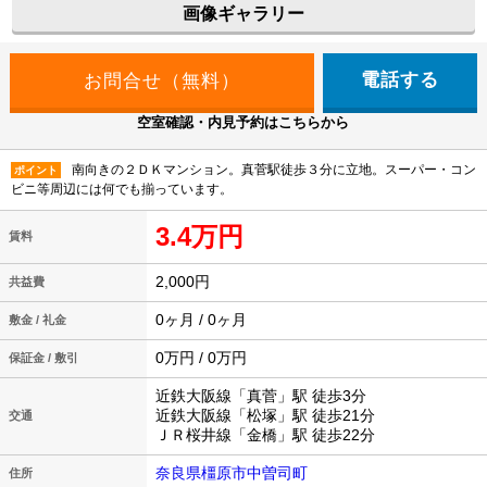
画像ギャラリー
電話する
空室確認・内見予約はこちらから
南向きの２ＤＫマンション。真菅駅徒歩３分に立地。スーパー・コン
ポイント
ビニ等周辺には何でも揃っています。
3.4万円
賃料
2,000円
共益費
0ヶ月 / 0ヶ月
敷金 / 礼金
0万円 / 0万円
保証金 / 敷引
近鉄大阪線「真菅」駅 徒歩3分
近鉄大阪線「松塚」駅 徒歩21分
交通
ＪＲ桜井線「金橋」駅 徒歩22分
奈良県橿原市中曽司町
住所