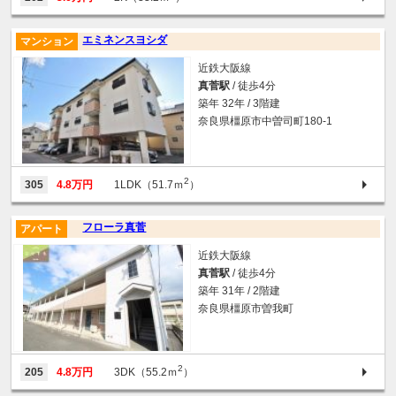
エミネンスヨシダ
マンション
近鉄大阪線
真菅駅
/ 徒歩4分
築年 32年 / 3階建
奈良県橿原市中曽司町180-1
2
305
4.8万円
1LDK（51.7ｍ
）
フローラ真菅
アパート
近鉄大阪線
真菅駅
/ 徒歩4分
築年 31年 / 2階建
奈良県橿原市曽我町
2
205
4.8万円
3DK（55.2ｍ
）