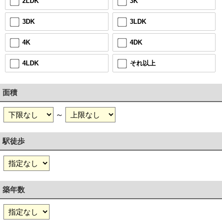
3K
2LDK
3LDK
3DK
4DK
4K
それ以上
4LDK
面積
～
駅徒歩
築年数