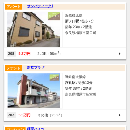
サンパティークⅡ
アパート
近鉄橿原線
新ノ口駅
/ 徒歩7分
築年 23年 / 2階建
奈良県橿原市新口町
2
208
5.2万円
2LDK（58ｍ
）
新堂プラザ
テナント
近鉄南大阪線
浮孔駅
/ 徒歩13分
築年 38年 / 2階建
奈良県橿原市新堂町
2
202
5.5万円
その他（25ｍ
）
橿原ハイツ
マンション