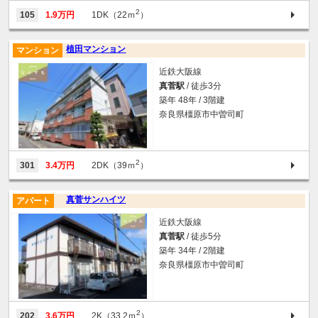
2
105
1.9万円
1DK（22ｍ
）
植田マンション
マンション
近鉄大阪線
真菅駅
/ 徒歩3分
築年 48年 / 3階建
奈良県橿原市中曽司町
2
301
3.4万円
2DK（39ｍ
）
真菅サンハイツ
アパート
近鉄大阪線
真菅駅
/ 徒歩5分
築年 34年 / 2階建
奈良県橿原市中曽司町
2
202
3.6万円
2K（33.2ｍ
）