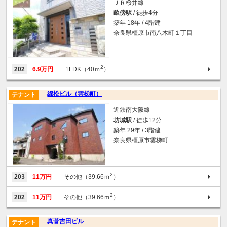
ＪＲ桜井線
畝傍駅
/ 徒歩4分
築年 18年 / 4階建
奈良県橿原市南八木町１丁目
2
202
6.9万円
1LDK（40ｍ
）
綿松ビル（雲梯町）
テナント
近鉄南大阪線
坊城駅
/ 徒歩12分
築年 29年 / 3階建
奈良県橿原市雲梯町
2
203
11万円
その他（39.66ｍ
）
2
202
11万円
その他（39.66ｍ
）
真菅吉田ビル
テナント