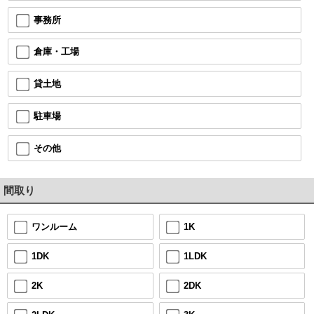
事務所
倉庫・工場
貸土地
駐車場
その他
間取り
1K
ワンルーム
1LDK
1DK
2DK
2K