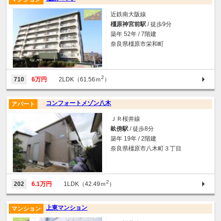
近鉄南大阪線
橿原神宮前駅
/ 徒歩9分
築年 52年 / 7階建
奈良県橿原市栄和町
2
710
6万円
2LDK（61.56ｍ
）
コンフォートメゾン八木
アパート
ＪＲ桜井線
畝傍駅
/ 徒歩8分
築年 19年 / 2階建
奈良県橿原市八木町３丁目
2
202
6.1万円
1LDK（42.49ｍ
）
上東マンション
マンション