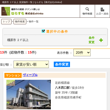
橿原市 ２Ｆ以上 賃貸物件一覧 | ならすも【株式会社shinka】
物件検索
お店へ連絡
トップ
>
物件検索
> 物件一覧
選択中の条件
条件
橿原市 ２Ｆ以上
変更
13
件 (総物件数：
15
件)
表示件数 ：
条件変更
並び順 ：
ヴィーブル
マンション
近鉄橿原線
八木西口駅
/ 徒歩18分
築年 35年 / 3階建
奈良県橿原市縄手町