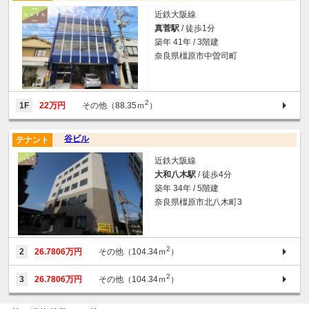
近鉄大阪線
真菅駅
/ 徒歩1分
築年 41年 / 3階建
奈良県橿原市中曽司町
2
1F
22万円
その他（88.35ｍ
）
谷ビル
テナント
近鉄大阪線
大和八木駅
/ 徒歩4分
築年 34年 / 5階建
奈良県橿原市北八木町3
2
2
26.7806万円
その他（104.34ｍ
）
2
3
26.7806万円
その他（104.34ｍ
）